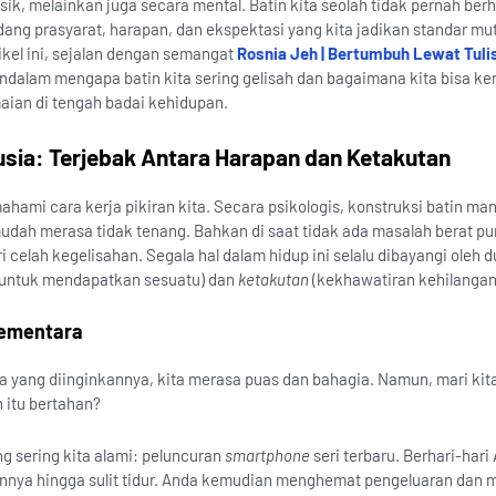
isik, melainkan juga secara mental. Batin kita seolah tidak pernah berh
dang prasyarat, harapan, dan ekspektasi yang kita jadikan standar mu
ikel ini, sejalan dengan semangat
Rosnia Jeh | Bertumbuh Lewat Tuli
alam mengapa batin kita sering gelisah dan bagaimana kita bisa ke
an di tengah badai kehidupan.
sia: Terjebak Antara Harapan dan Ketakutan
hami cara kerja pikiran kita. Secara psikologis, konstruksi batin ma
ah merasa tidak tenang. Bahkan di saat tidak ada masalah berat pun
 celah kegelisahan. Segala hal dalam hidup ini selalu dibayangi oleh 
 untuk mendapatkan sesuatu) dan
ketakutan
(kekhawatiran kehilangan
Sementara
 yang diinginkannya, kita merasa puas dan bahagia. Namun, mari kita 
 itu bertahan?
g sering kita alami: peluncuran
smartphone
seri terbaru. Berhari-hari
nnya hingga sulit tidur. Anda kemudian menghemat pengeluaran dan