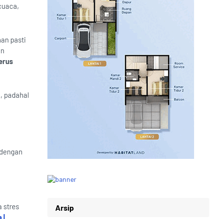
 cuaca,
an pasti
an
erus
, padahal
 dengan
 stres
Arsip
 |