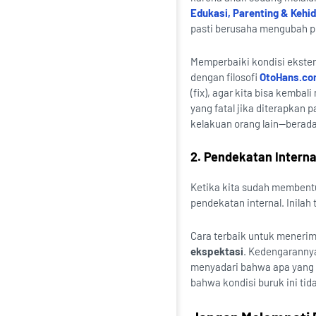
Edukasi, Parenting & Kehi
pasti berusaha mengubah pe
Memperbaiki kondisi ekster
dengan filosofi
OtoHans.com 
(fix), agar kita bisa kemba
yang fatal jika diterapkan 
kelakuan orang lain—berada j
2. Pendekatan Internal
Ketika kita sudah membentu
pendekatan internal. Inilah 
Cara terbaik untuk menerima
ekspektasi
. Kedengarannya
menyadari bahwa apa yang k
bahwa kondisi buruk ini ti