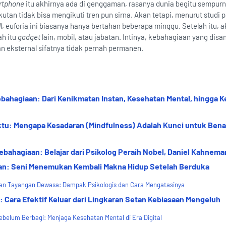
rtphone
itu akhirnya ada di genggaman, rasanya dunia begitu sempurn
utan tidak bisa mengikuti tren pun sirna. Akan tetapi, menurut studi p
l
, euforia ini biasanya hanya bertahan beberapa minggu. Setelah itu, 
ah itu
gadget
lain, mobil, atau jabatan. Intinya, kebahagiaan yang dis
n eksternal sifatnya tidak pernah permanen.
hagiaan: Dari Kenikmatan Instan, Kesehatan Mental, hingga 
tu: Mengapa Kesadaran (Mindfulness) Adalah Kunci untuk Ben
ahagiaan: Belajar dari Psikolog Peraih Nobel, Daniel Kahnema
gan: Seni Menemukan Kembali Makna Hidup Setelah Berduka
n Tayangan Dewasa: Dampak Psikologis dan Cara Mengatasinya
 Cara Efektif Keluar dari Lingkaran Setan Kebiasaan Mengeluh
ebelum Berbagi: Menjaga Kesehatan Mental di Era Digital