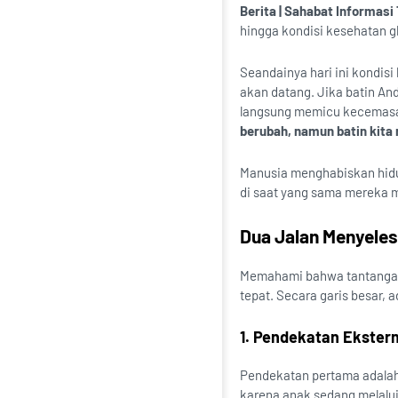
Berita | Sahabat Informasi
hingga kondisi kesehatan gl
Seandainya hari ini kondis
akan datang. Jika batin Anda
langsung memicu kecemasan
berubah, namun batin kita
Manusia menghabiskan hidu
di saat yang sama mereka 
Dua Jalan Menyeles
Memahami bahwa tantangan 
tepat. Secara garis besar,
1. Pendekatan Ekster
Pendekatan pertama adalah 
karena anak sedang melalui