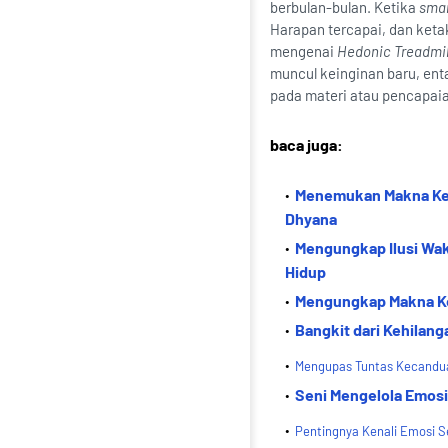
berbulan-bulan. Ketika
sma
Harapan tercapai, dan ketak
mengenai
Hedonic Treadmil
muncul keinginan baru, ent
pada materi atau pencapaia
baca juga:
Menemukan Makna Keba
Dhyana
Mengungkap Ilusi Wak
Hidup
Mengungkap Makna Keb
Bangkit dari Kehilan
Mengupas Tuntas Kecandua
Seni Mengelola Emosi:
Pentingnya Kenali Emosi S