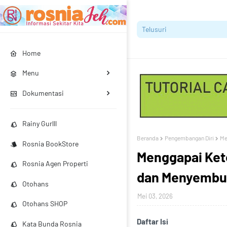
Home
Menu
Dokumentasi
Rainy Gurlll
Beranda
Pengembangan Diri
Me
Rosnia BookStore
Menggapai Ket
Rosnia Agen Properti
dan Menyembuh
Otohans
Mei 03, 2026
Otohans SHOP
Daftar Isi
Kata Bunda Rosnia