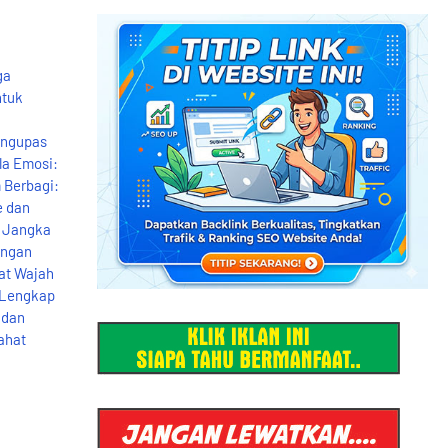
ga
ntuk
engupas
la Emosi:
 Berbagi:
e dan
n Jangka
ungan
at Wajah
n Lengkap
 dan
ahat