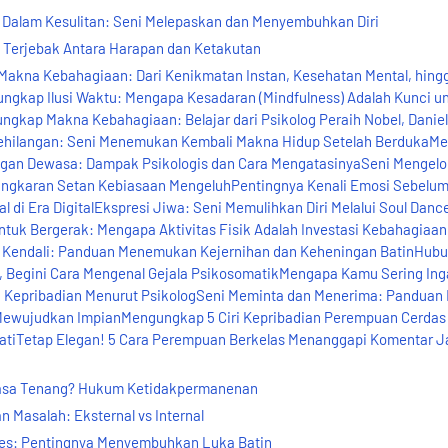
Dalam Kesulitan: Seni Melepaskan dan Menyembuhkan Diri
 Terjebak Antara Harapan dan Ketakutan
akna Kebahagiaan: Dari Kenikmatan Instan, Kesehatan Mental, hing
kap Ilusi Waktu: Mengapa Kesadaran (Mindfulness) Adalah Kunci u
gkap Makna Kebahagiaan: Belajar dari Psikolog Peraih Nobel, Daniel
ehilangan: Seni Menemukan Kembali Makna Hidup Setelah BerdukaM
gan Dewasa: Dampak Psikologis dan Cara MengatasinyaSeni Mengelo
 Lingkaran Setan Kebiasaan MengeluhPentingnya Kenali Emosi Sebelum
 di Era DigitalEkspresi Jiwa: Seni Memulihkan Diri Melalui Soul Danc
ntuk Bergerak: Mengapa Aktivitas Fisik Adalah Investasi Kebahagiaa
 Kendali: Panduan Menemukan Kejernihan dan Keheningan BatinHub
h, Begini Cara Mengenal Gejala PsikosomatikMengapa Kamu Sering Ing
iri Kepribadian Menurut PsikologSeni Meminta dan Menerima: Pandua
 Mewujudkan ImpianMengungkap 5 Ciri Kepribadian Perempuan Cerdas
atiTetap Elegan! 5 Cara Perempuan Berkelas Menanggapi Komentar J
rasa Tenang? Hukum Ketidakpermanenan
 Masalah: Eksternal vs Internal
es: Pentingnya Menyembuhkan Luka Batin