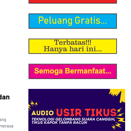
dan
yang
 merasa