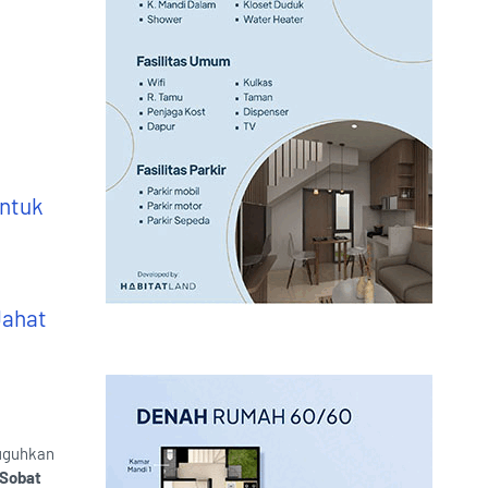
untuk
Jahat
suguhkan
Sobat