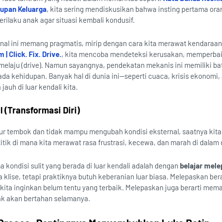
dupan Keluarga
, kita sering mendiskusikan bahwa insting pertama ora
rilaku anak agar situasi kembali kondusif.
nal ini memang pragmatis, mirip dengan cara kita merawat kendaraan
| Click. Fix. Drive.
, kita mencoba mendeteksi kerusakan, memperba
li melaju (drive). Namun sayangnya, pendekatan mekanis ini memiliki b
pada kehidupan. Banyak hal di dunia ini—seperti cuaca, krisis ekonomi,
auh di luar kendali kita.
 (Transformasi Diri)
r tembok dan tidak mampu mengubah kondisi eksternal, saatnya kita 
titik di mana kita merawat rasa frustrasi, kecewa, dan marah di dalam d
 kondisi sulit yang berada di luar kendali adalah dengan
belajar mel
 klise, tetapi praktiknya butuh keberanian luar biasa. Melepaskan bera
ita inginkan belum tentu yang terbaik. Melepaskan juga berarti mem
dak akan bertahan selamanya.