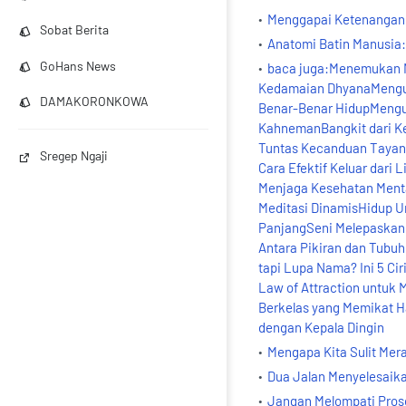
Menggapai Ketenangan 
Sobat Berita
Anatomi Batin Manusia:
GoHans News
baca juga:Menemukan M
Kedamaian DhyanaMengung
DAMAKORONKOWA
Benar-Benar HidupMengun
KahnemanBangkit dari K
Tuntas Kecanduan Tayan
Sregep Ngaji
Cara Efektif Keluar dari
Menjaga Kesehatan Mental
Meditasi DinamisHidup U
PanjangSeni Melepaskan
Antara Pikiran dan Tubu
tapi Lupa Nama? Ini 5 C
Law of Attraction untuk
Berkelas yang Memikat H
dengan Kepala Dingin
Mengapa Kita Sulit Me
Dua Jalan Menyelesaikan
Jangan Melompati Pros