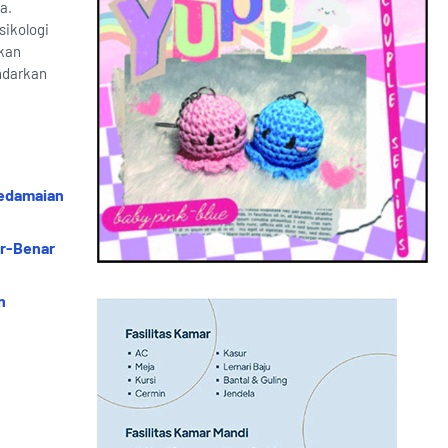
a.
sikologi
akan
andarkan
Kedamaian
ar-Benar
n