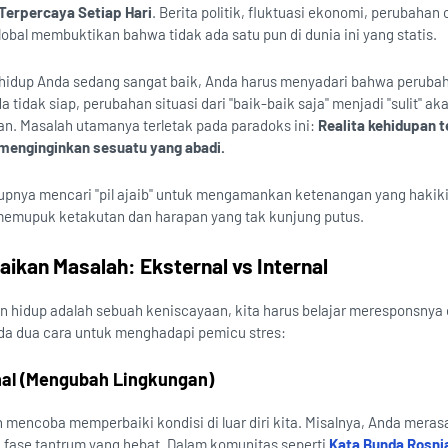
 Terpercaya Setiap Hari
. Berita politik, fluktuasi ekonomi, perubahan
obal membuktikan bahwa tidak ada satu pun di dunia ini yang statis.
i hidup Anda sedang sangat baik, Anda harus menyadari bahwa perubah
 tidak siap, perubahan situasi dari "baik-baik saja" menjadi "sulit" ak
. Masalah utamanya terletak pada paradoks ini:
Realita kehidupan t
 menginginkan sesuatu yang abadi.
pnya mencari "pil ajaib" untuk mengamankan ketenangan yang hakiki
memupuk ketakutan dan harapan yang tak kunjung putus.
aikan Masalah: Eksternal vs Internal
hidup adalah sebuah keniscayaan, kita harus belajar meresponsnya
 ada dua cara untuk menghadapi pemicu stres:
nal (Mengubah Lingkungan)
mencoba memperbaiki kondisi di luar diri kita. Misalnya, Anda merasa
 fase tantrum yang hebat. Dalam komunitas seperti
Kata Bunda Rosnia