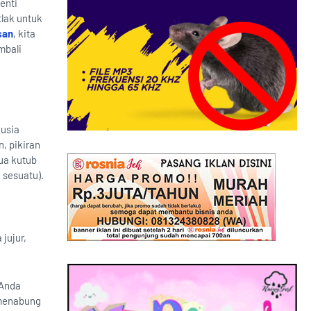
enti
tlak untuk
san
, kita
mbali
nusia
, pikiran
dua kutub
 sesuatu).
jujur,
 Anda
 menabung