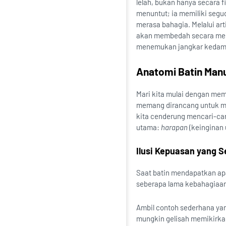
lelah, bukan hanya secara f
menuntut; ia memiliki segu
merasa bahagia. Melalui art
akan membedah secara mend
menemukan jangkar kedamai
Anatomi Batin Manu
Mari kita mulai dengan mema
memang dirancang untuk mud
kita cenderung mencari-cari
utama:
harapan
(keinginan
Ilusi Kepuasan yang 
Saat batin mendapatkan apa
seberapa lama kebahagiaan
Ambil contoh sederhana yan
mungkin gelisah memikirka