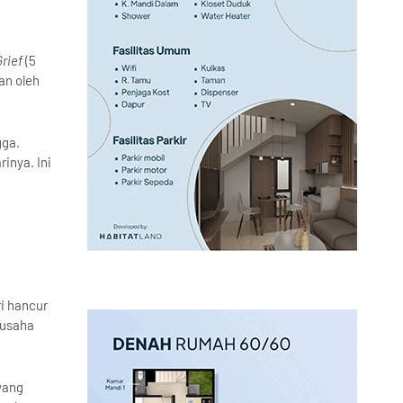
Grief
(5
an oleh
gga.
inya. Ini
ri hancur
rusaha
yang