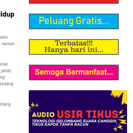
Hidup
satu
l, namun
benar
 jahat,
ng"
 sedang
entang