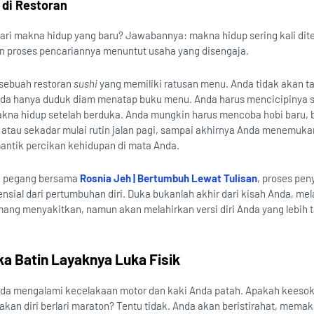
 di Restoran
ari makna hidup yang baru? Jawabannya: makna hidup sering kali di
n proses pencariannya menuntut usaha yang disengaja.
sebuah restoran
sushi
yang memiliki ratusan menu. Anda tidak akan 
Anda hanya duduk diam menatap buku menu. Anda harus mencicipinya s
akna hidup setelah berduka. Anda mungkin harus mencoba hobi baru,
atau sekadar mulai rutin jalan pagi, sampai akhirnya Anda menemuka
antik percikan kehidupan di mata Anda.
ita pegang bersama
Rosnia Jeh | Bertumbuh Lewat Tulisan
, proses pe
ensial dari pertumbuhan diri. Duka bukanlah akhir dari kisah Anda, me
ang menyakitkan, namun akan melahirkan versi diri Anda yang lebih 
 Batin Layaknya Luka Fisik
Anda mengalami kecelakaan motor dan kaki Anda patah. Apakah keeso
an diri berlari maraton? Tentu tidak. Anda akan beristirahat, memaka