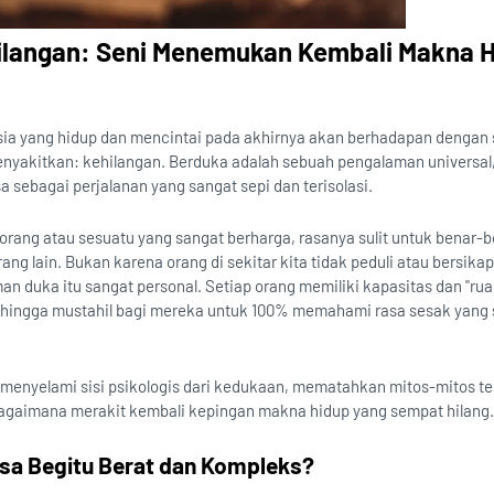
hilangan: Seni Menemukan Kembali Makna 
ia yang hidup dan mencintai pada akhirnya akan berhadapan dengan 
enyakitkan: kehilangan. Berduka adalah sebuah pengalaman universa
sa sebagai perjalanan yang sangat sepi dan terisolasi.
eorang atau sesuatu yang sangat berharga, rasanya sulit untuk benar-
g lain. Bukan karena orang di sekitar kita tidak peduli atau bersikap
n duka itu sangat personal. Setiap orang memiliki kapasitas dan "rua
ehingga mustahil bagi mereka untuk 100% memahami rasa sesak yang
kan menyelami sisi psikologis dari kedukaan, mematahkan mitos-mitos t
 bagaimana merakit kembali kepingan makna hidup yang sempat hilang.
sa Begitu Berat dan Kompleks?