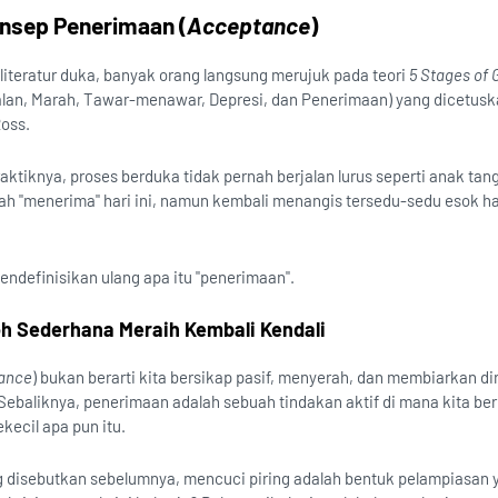
nsep Penerimaan (
Acceptance
)
 literatur duka, banyak orang langsung merujuk pada teori
5 Stages of 
an, Marah, Tawar-menawar, Depresi, dan Penerimaan) yang dicetusk
Ross.
praktiknya, proses berduka tidak pernah berjalan lurus seperti anak tan
h "menerima" hari ini, namun kembali menangis tersedu-sedu esok har
mendefinisikan ulang apa itu "penerimaan".
oh Sederhana Meraih Kembali Kendali
ance
) bukan berarti kita bersikap pasif, menyerah, dan membiarkan di
ebaliknya, penerimaan adalah sebuah tindakan aktif di mana kita be
ekecil apa pun itu.
g disebutkan sebelumnya, mencuci piring adalah bentuk pelampiasan 