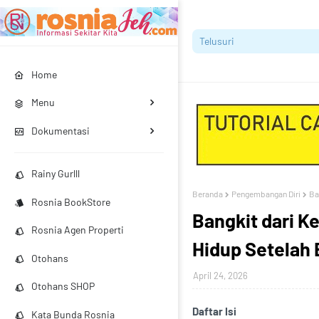
Home
Menu
Dokumentasi
Rainy Gurlll
Beranda
Pengembangan Diri
Ba
Rosnia BookStore
Bangkit dari 
Rosnia Agen Properti
Hidup Setelah
Otohans
April 24, 2026
Otohans SHOP
Daftar Isi
Kata Bunda Rosnia