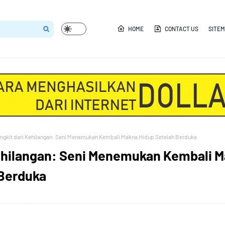
HOME
CONTACT US
SITE
ngkit dari Kehilangan: Seni Menemukan Kembali Makna Hidup Setelah Berduka
Kehilangan: Seni Menemukan Kembali 
 Berduka