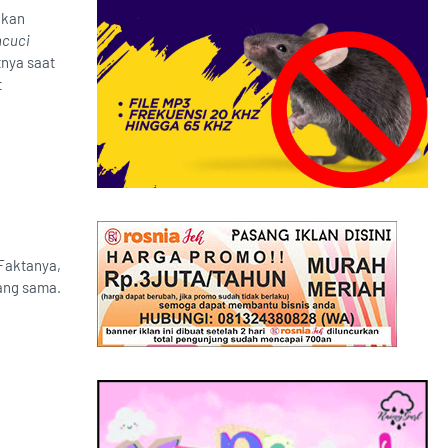
gkan
ncuci
tnya saat
t
Faktanya,
yang sama.