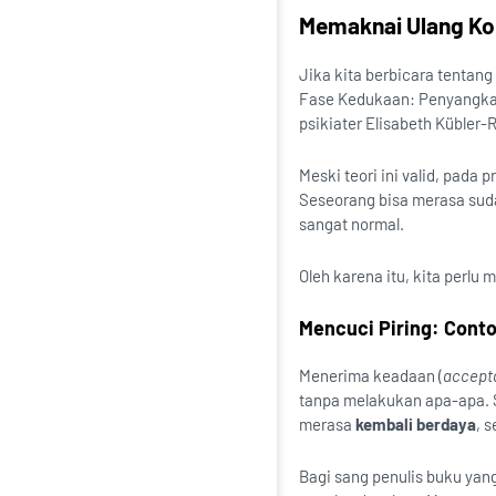
Memaknai Ulang Ko
Jika kita berbicara tentang
Fase Kedukaan: Penyangkal
psikiater Elisabeth Kübler-
Meski teori ini valid, pada 
Seseorang bisa merasa suda
sangat normal.
Oleh karena itu, kita perlu 
Mencuci Piring: Cont
Menerima keadaan (
accept
tanpa melakukan apa-apa. S
merasa
kembali berdaya
, s
Bagi sang penulis buku yan