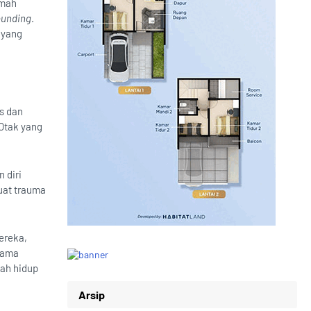
umah
ounding
.
 yang
as dan
 Otak yang
 diri
uat trauma
ereka,
sama
nah hidup
Arsip