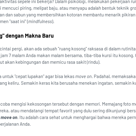
ivitas sepele ini bekerja? Dalam psikologi, melakukan pekerjaan r
ti mencuci piring, melipat baju, atau menyapu adalah bentuk teknik
gr
angan dan sabun yang membersihkan kotoran membantu menarik pikiran
en "saat ini" (
mindfulness
).
g" dengan Makna Baru
cintai pergi, akan ada sebuah "ruang kosong" raksasa di dalam rutinit
ya jam 7 malam Anda makan malam bersama, tiba-tiba kursi itu kosong.
but akan kebingungan dan memicu rasa sakit (rindu).
 untuk "cepat lupakan" agar bisa lekas
move on
. Padahal, memaksakan
yang keliru. Semakin keras kita berusaha menekan ingatan, semakin k
ncoba mengisi kekosongan tersebut dengan memori. Memajang foto m
ka, atau mendatangi tempat favorit yang dulu sering dikunjungi ber
l
move on
. Itu adalah cara sehat untuk menghargai bahwa mereka per
erjalanan Anda.