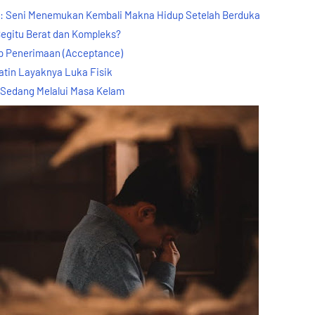
an: Seni Menemukan Kembali Makna Hidup Setelah Berduka
egitu Berat dan Kompleks?
p Penerimaan (Acceptance)
tin Layaknya Luka Fisik
 Sedang Melalui Masa Kelam