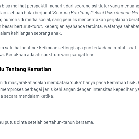
bisa melihat perspektif menarik dari seorang psikiater yang menuan
lam sebuah buku berjudul
"Seorang Pria Yang Melalui Duka dengan Me
ang humoris di media sosial, sang penulis menceritakan perjalanan bera
 besar berturut-turut: kepergian ayahanda tercinta, wafatnya sahaba
dalam kehilangan seorang anak.
 satu hal penting: keilmuan setinggi apa pun terkadang runtuh saat
ka. Kedukaan adalah spektrum yang sangat luas.
alu Tentang Kematian
di masyarakat adalah membatasi "duka" hanya pada kematian fisik. 
ta memproses berbagai jenis kehilangan dengan intensitas kepedihan 
a secara mendalam ketika:
u putus cinta setelah bertahun-tahun bersama.