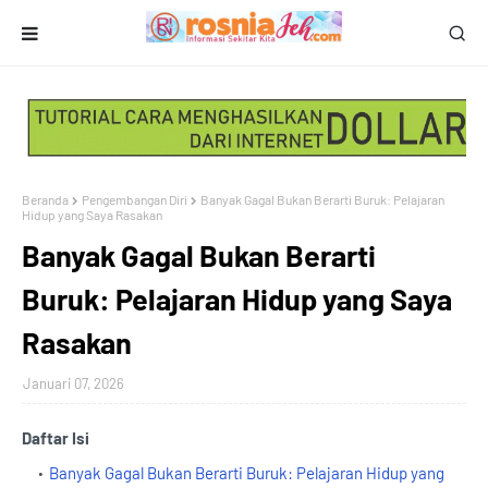
Beranda
Pengembangan Diri
Banyak Gagal Bukan Berarti Buruk: Pelajaran
Hidup yang Saya Rasakan
Banyak Gagal Bukan Berarti
Buruk: Pelajaran Hidup yang Saya
Rasakan
Januari 07, 2026
Daftar Isi
Banyak Gagal Bukan Berarti Buruk: Pelajaran Hidup yang