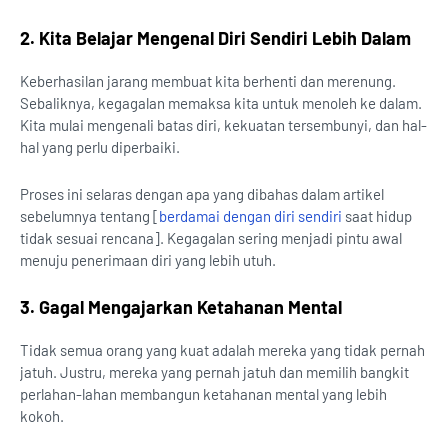
2. Kita Belajar Mengenal Diri Sendiri Lebih Dalam
Keberhasilan jarang membuat kita berhenti dan merenung.
Sebaliknya, kegagalan memaksa kita untuk menoleh ke dalam.
Kita mulai mengenali batas diri, kekuatan tersembunyi, dan hal-
hal yang perlu diperbaiki.
Proses ini selaras dengan apa yang dibahas dalam artikel
sebelumnya tentang [
berdamai dengan diri sendiri
saat hidup
tidak sesuai rencana]. Kegagalan sering menjadi pintu awal
menuju penerimaan diri yang lebih utuh.
3. Gagal Mengajarkan Ketahanan Mental
Tidak semua orang yang kuat adalah mereka yang tidak pernah
jatuh. Justru, mereka yang pernah jatuh dan memilih bangkit
perlahan-lahan membangun ketahanan mental yang lebih
kokoh.