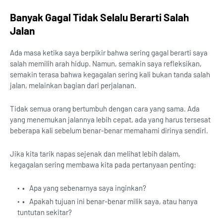
Banyak Gagal Tidak Selalu Berarti Salah
Jalan
Ada masa ketika saya berpikir bahwa sering gagal berarti saya
salah memilih arah hidup. Namun, semakin saya refleksikan,
semakin terasa bahwa kegagalan sering kali bukan tanda salah
jalan, melainkan bagian dari perjalanan.
Tidak semua orang bertumbuh dengan cara yang sama. Ada
yang menemukan jalannya lebih cepat, ada yang harus tersesat
beberapa kali sebelum benar-benar memahami dirinya sendiri.
Jika kita tarik napas sejenak dan melihat lebih dalam,
kegagalan sering membawa kita pada pertanyaan penting:
•
Apa yang sebenarnya saya inginkan?
•
Apakah tujuan ini benar-benar milik saya, atau hanya
tuntutan sekitar?