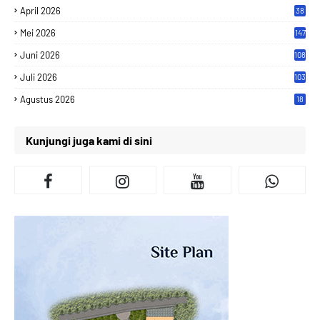
April 2026
38
Mei 2026
147
Juni 2026
108
Juli 2026
103
Agustus 2026
18
Kunjungi juga kami di sini