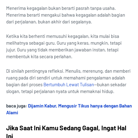
Menerima kegagalan bukan berarti pasrah tanpa usaha.
Menerima berarti mengakui bahwa kegagalan adalah bagian
dari perjalanan, bukan akhir dari segalanya.
Ketika kita berhenti memusuhi kegagalan, kita mulai bisa
melihatnya sebagai guru. Guru yang keras, mungkin, tetapi
jujur. Guru yang tidak memberikan jawaban instan, tetapi
membentuk kita secara perlahan.
Di sinilah pentingnya refleksi. Menulis, merenung, dan memberi
ruang pada diri sendiri untuk memahami pengalaman adalah
bagian dari proses
Bertumbuh Lewat Tulisan
—bukan sekadar
slogan, tetapi perjalanan nyata untuk memaknai hidup.
baca juga:
Dijamin Kabur, Mengusir Tikus hanya dengan Bahan
Alami
Jika Saat Ini Kamu Sedang Gagal, Ingat Hal
Ini