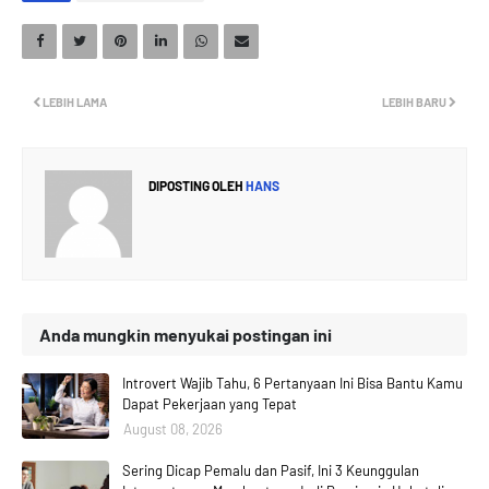
LEBIH LAMA
LEBIH BARU
DIPOSTING OLEH
HANS
Anda mungkin menyukai postingan ini
Introvert Wajib Tahu, 6 Pertanyaan Ini Bisa Bantu Kamu
Dapat Pekerjaan yang Tepat
August 08, 2026
Sering Dicap Pemalu dan Pasif, Ini 3 Keunggulan