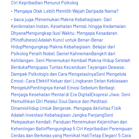
Ciri Kepribadian Menurut Psikolog
Mengapa Otak Lebih Memilih Wajah Daripada Nama?
baca juga:Menemukan Makna Kebahagiaan: Dari
Kenikmatan Instan, Kesehatan Mental, hingga Kedamaian
DhyanaMengungkap Ilusi Waktu: Mengapa Kesadaran
(Mindfulness) Adalah Kunci untuk Benar-Benar
HidupMengungkap Makna Kebahagiaan: Belajar dari
Psikolog Peraih Nobel, Daniel KahnemanBangkit dari
Kehilangan: Seni Menemukan Kembali Makna Hidup Setelah
BerdukaMengupas Tuntas Kecanduan Tayangan Dewasa:
Dampak Psikologis dan Cara MengatasinyaSeni Mengelola
Emosi: Cara Efektif Keluar dari Lingkaran Setan Kebiasaan
MengeluhPentingnya Kenali Emosi Sebelum Berbagi:
Menjaga Kesehatan Mental di Era DigitalEkspresi Jiwa: Seni
Memulihkan Diri Melalui Soul Dance dan Meditasi
DinamisHidup Untuk Bergerak: Mengapa Aktivitas Fisik
Adalah Investasi Kebahagiaan Jangka PanjangSeni
Melepaskan Kendali: Panduan Menemukan Kejernihan dan
Keheningan BatinMengungkap 5 Ciri Kepribadian Perempuan
Cerdas dan Berkelas yang Memikat HatiTetap Elegan! 5 Cara