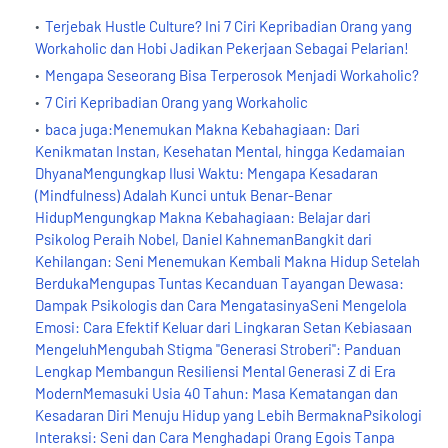
Terjebak Hustle Culture? Ini 7 Ciri Kepribadian Orang yang
Workaholic dan Hobi Jadikan Pekerjaan Sebagai Pelarian!
Mengapa Seseorang Bisa Terperosok Menjadi Workaholic?
7 Ciri Kepribadian Orang yang Workaholic
baca juga:Menemukan Makna Kebahagiaan: Dari
Kenikmatan Instan, Kesehatan Mental, hingga Kedamaian
DhyanaMengungkap Ilusi Waktu: Mengapa Kesadaran
(Mindfulness) Adalah Kunci untuk Benar-Benar
HidupMengungkap Makna Kebahagiaan: Belajar dari
Psikolog Peraih Nobel, Daniel KahnemanBangkit dari
Kehilangan: Seni Menemukan Kembali Makna Hidup Setelah
BerdukaMengupas Tuntas Kecanduan Tayangan Dewasa:
Dampak Psikologis dan Cara MengatasinyaSeni Mengelola
Emosi: Cara Efektif Keluar dari Lingkaran Setan Kebiasaan
MengeluhMengubah Stigma "Generasi Stroberi": Panduan
Lengkap Membangun Resiliensi Mental Generasi Z di Era
ModernMemasuki Usia 40 Tahun: Masa Kematangan dan
Kesadaran Diri Menuju Hidup yang Lebih BermaknaPsikologi
Interaksi: Seni dan Cara Menghadapi Orang Egois Tanpa