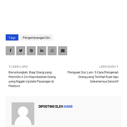
Tags
Pengembangan Diri
LEBIH LAMA
LEBIH BARU
Beruntunglah, Bagi Orang yang
Menguak Sisi Lain: 5 Cara Mengenali
Memiliki 4 Ciri Kepribadian Orang
Orang yang Terlihat Kuat tapi
yang Nggak Update Pasangan di
Sebenarnya Sensitif
Medsos
DIPOSTING OLEH
HANS