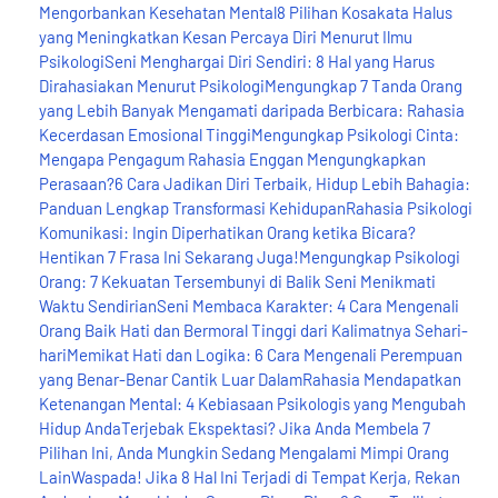
Mengorbankan Kesehatan Mental8 Pilihan Kosakata Halus
yang Meningkatkan Kesan Percaya Diri Menurut Ilmu
PsikologiSeni Menghargai Diri Sendiri: 8 Hal yang Harus
Dirahasiakan Menurut PsikologiMengungkap 7 Tanda Orang
yang Lebih Banyak Mengamati daripada Berbicara: Rahasia
Kecerdasan Emosional TinggiMengungkap Psikologi Cinta:
Mengapa Pengagum Rahasia Enggan Mengungkapkan
Perasaan?6 Cara Jadikan Diri Terbaik, Hidup Lebih Bahagia:
Panduan Lengkap Transformasi KehidupanRahasia Psikologi
Komunikasi: Ingin Diperhatikan Orang ketika Bicara?
Hentikan 7 Frasa Ini Sekarang Juga!Mengungkap Psikologi
Orang: 7 Kekuatan Tersembunyi di Balik Seni Menikmati
Waktu SendirianSeni Membaca Karakter: 4 Cara Mengenali
Orang Baik Hati dan Bermoral Tinggi dari Kalimatnya Sehari-
hariMemikat Hati dan Logika: 6 Cara Mengenali Perempuan
yang Benar-Benar Cantik Luar DalamRahasia Mendapatkan
Ketenangan Mental: 4 Kebiasaan Psikologis yang Mengubah
Hidup AndaTerjebak Ekspektasi? Jika Anda Membela 7
Pilihan Ini, Anda Mungkin Sedang Mengalami Mimpi Orang
LainWaspada! Jika 8 Hal Ini Terjadi di Tempat Kerja, Rekan