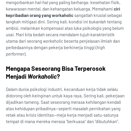
mengorbankan hal-hal yang paling berharga: kesehatan fisik,
kewarasan mental, dan kehangatan keluarga. Memahami
ciri
kepribadian orang yang workaholic
sangatlah krusial sebagai
langkah mitigasi dini. Sering kali, kondisi ini bukanlah tentang
ambisi, melainkan kompensasi atas luka psikologis yang belum
usai. Mari kita bedah secara mendalam tujuh karakteristik
utama dari seorang
workaholic
beserta penjelasan ilmiah dan
perbedaannya dengan pekerja berkinerja tinggi (
high
performer
).
Mengapa Seseorang Bisa Terperosok
Menjadi
Workaholic
?
Dalam dunia psikologi industri, kecanduan kerja tidak selalu
didorong oleh keinginan untuk kaya raya. Sering kali, pekerjaan
dijadikan tameng. Saat seseorang merasa kehilangan kendali
atas kehidupan pribadinya—seperti masalah pernikahan yang
retak atau krisis identitas—meja kerja menjadi satu-satunya
tempat di mana mereka merasa "berkuasa" dan "dibutuhkan".