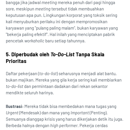
bangga jika jadwal
meeting
mereka penuh dari pagi hingga
sore, meskipun
meeting
tersebut tidak membuahkan
keputusan apa pun. Lingkungan korporat yang toksik sering
kali menyuburkan perilaku ini dengan mempromosikan
karyawan yang "pulang paling malam", bukan karyawan yang
"bekerja paling efektif". Hal inilah yang menciptakan pabrik
pencetak
workaholic
baru setiap tahunnya.
5. Diperbudak oleh
To-Do-List
Tanpa Skala
Prioritas
Daftar pekerjaan (
to-do-list
) seharusnya menjadi alat bantu,
bukan majikan. Mereka yang gila kerja sering kali membiarkan
to-do-list
dan permintaan dadakan dari rekan sekantor
mendikte seluruh harinya.
Ilustrasi:
Mereka tidak bisa membedakan mana tugas yang
Urgent
(Mendesak) dan mana yang
Important
(Penting).
Semuanya dianggap krisis yang harus dikerjakan detik itu juga.
Berbeda halnya dengan
high performer
. Pekerja cerdas