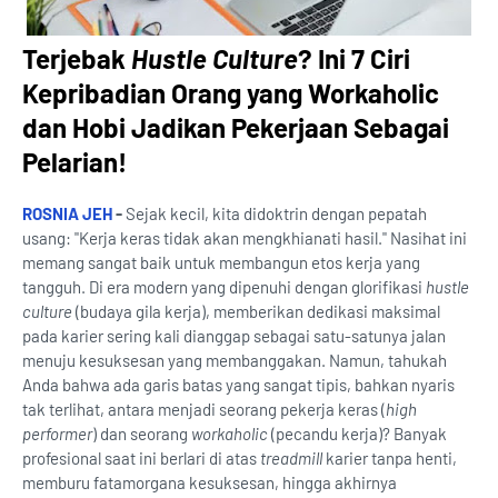
Terjebak
Hustle Culture
? Ini 7 Ciri
Kepribadian Orang yang Workaholic
dan Hobi Jadikan Pekerjaan Sebagai
Pelarian!
ROSNIA JEH
-
Sejak kecil, kita didoktrin dengan pepatah
usang: "Kerja keras tidak akan mengkhianati hasil." Nasihat ini
memang sangat baik untuk membangun etos kerja yang
tangguh. Di era modern yang dipenuhi dengan glorifikasi
hustle
culture
(budaya gila kerja), memberikan dedikasi maksimal
pada karier sering kali dianggap sebagai satu-satunya jalan
menuju kesuksesan yang membanggakan. Namun, tahukah
Anda bahwa ada garis batas yang sangat tipis, bahkan nyaris
tak terlihat, antara menjadi seorang pekerja keras (
high
performer
) dan seorang
workaholic
(pecandu kerja)? Banyak
profesional saat ini berlari di atas
treadmill
karier tanpa henti,
memburu fatamorgana kesuksesan, hingga akhirnya