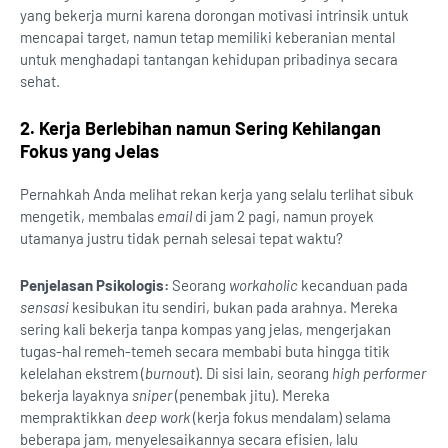
yang bekerja murni karena dorongan motivasi intrinsik untuk
mencapai target, namun tetap memiliki keberanian mental
untuk menghadapi tantangan kehidupan pribadinya secara
sehat.
2. Kerja Berlebihan namun Sering Kehilangan
Fokus yang Jelas
Pernahkah Anda melihat rekan kerja yang selalu terlihat sibuk
mengetik, membalas
email
di jam 2 pagi, namun proyek
utamanya justru tidak pernah selesai tepat waktu?
Penjelasan Psikologis:
Seorang
workaholic
kecanduan pada
sensasi
kesibukan itu sendiri, bukan pada arahnya. Mereka
sering kali bekerja tanpa kompas yang jelas, mengerjakan
tugas-hal remeh-temeh secara membabi buta hingga titik
kelelahan ekstrem (
burnout
). Di sisi lain, seorang
high performer
bekerja layaknya
sniper
(penembak jitu). Mereka
mempraktikkan
deep work
(kerja fokus mendalam) selama
beberapa jam, menyelesaikannya secara efisien, lalu