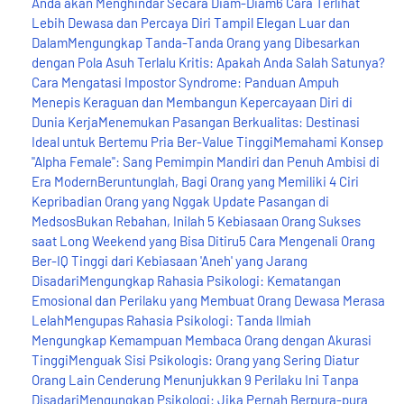
Anda akan Menghindar Secara Diam-Diam6 Cara Terlihat
Lebih Dewasa dan Percaya Diri Tampil Elegan Luar dan
DalamMengungkap Tanda-Tanda Orang yang Dibesarkan
dengan Pola Asuh Terlalu Kritis: Apakah Anda Salah Satunya?
Cara Mengatasi Impostor Syndrome: Panduan Ampuh
Menepis Keraguan dan Membangun Kepercayaan Diri di
Dunia KerjaMenemukan Pasangan Berkualitas: Destinasi
Ideal untuk Bertemu Pria Ber-Value TinggiMemahami Konsep
"Alpha Female": Sang Pemimpin Mandiri dan Penuh Ambisi di
Era ModernBeruntunglah, Bagi Orang yang Memiliki 4 Ciri
Kepribadian Orang yang Nggak Update Pasangan di
MedsosBukan Rebahan, Inilah 5 Kebiasaan Orang Sukses
saat Long Weekend yang Bisa Ditiru5 Cara Mengenali Orang
Ber-IQ Tinggi dari Kebiasaan 'Aneh' yang Jarang
DisadariMengungkap Rahasia Psikologi: Kematangan
Emosional dan Perilaku yang Membuat Orang Dewasa Merasa
LelahMengupas Rahasia Psikologi: Tanda Ilmiah
Mengungkap Kemampuan Membaca Orang dengan Akurasi
TinggiMenguak Sisi Psikologis: Orang yang Sering Diatur
Orang Lain Cenderung Menunjukkan 9 Perilaku Ini Tanpa
DisadariMengungkap Psikologi: Jika Pernah Berpura-pura