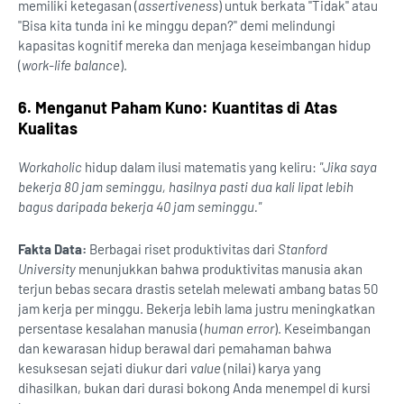
memiliki ketegasan (
assertiveness
) untuk berkata "Tidak" atau
"Bisa kita tunda ini ke minggu depan?" demi melindungi
kapasitas kognitif mereka dan menjaga keseimbangan hidup
(
work-life balance
).
6. Menganut Paham Kuno: Kuantitas di Atas
Kualitas
Workaholic
hidup dalam ilusi matematis yang keliru:
"Jika saya
bekerja 80 jam seminggu, hasilnya pasti dua kali lipat lebih
bagus daripada bekerja 40 jam seminggu."
Fakta Data:
Berbagai riset produktivitas dari
Stanford
University
menunjukkan bahwa produktivitas manusia akan
terjun bebas secara drastis setelah melewati ambang batas 50
jam kerja per minggu. Bekerja lebih lama justru meningkatkan
persentase kesalahan manusia (
human error
). Keseimbangan
dan kewarasan hidup berawal dari pemahaman bahwa
kesuksesan sejati diukur dari
value
(nilai) karya yang
dihasilkan, bukan dari durasi bokong Anda menempel di kursi