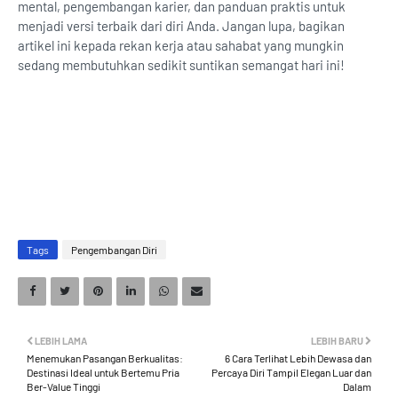
mental, pengembangan karier, dan panduan praktis untuk
menjadi versi terbaik dari diri Anda. Jangan lupa, bagikan
artikel ini kepada rekan kerja atau sahabat yang mungkin
sedang membutuhkan sedikit suntikan semangat hari ini!
Tags
Pengembangan Diri
LEBIH LAMA
LEBIH BARU
Menemukan Pasangan Berkualitas:
6 Cara Terlihat Lebih Dewasa dan
Destinasi Ideal untuk Bertemu Pria
Percaya Diri Tampil Elegan Luar dan
Ber-Value Tinggi
Dalam