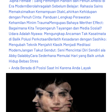
"Alpha Female": Sang Pemimpin Mandiri dan Penuh Ambisi di
Era ModernBerolahragalah Sebelum Belajar: Rahasia Sains
Memaksimalkan Kemampuan OtakLahirkan Kehidupan
dengan Penuh Cinta: Panduan Lengkap Perawatan
Kehamilan Minim TraumaMengupas Bahaya Werther Effect:
Bagaimana Kita Terpengaruh Tayangan dan Media Sosial?
Udara Adalah Nyawa: Mengungkap Ancaman Tak Kasatmata
di Balik Polusi PerkotaanBerlatih Kesadaran dengan Sashiko:
Mengubah Teknik Menjahit Klasik Menjadi Meditasi
ModernJangan Takut Gendut: Seni Mencintai Diri Sendiri ala
Abby GalabbyCara Sederhana Memulai Hari yang Baik untuk
Hidup Bebas Stres
Anda Berada di Posisi Saat Ini Karena Anda Layak