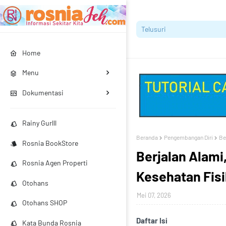
Home
Menu
Dokumentasi
Rainy Gurlll
Beranda
Pengembangan Diri
Be
Rosnia BookStore
Berjalan Alami
Rosnia Agen Properti
Kesehatan Fisi
Otohans
Mei 07, 2026
Otohans SHOP
Daftar Isi
Kata Bunda Rosnia