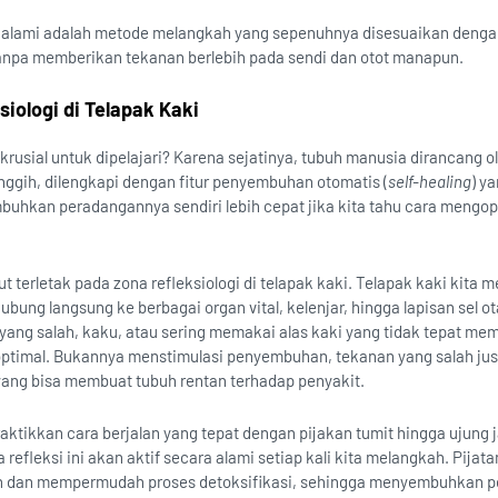
n alami adalah metode melangkah yang sepenuhnya disesuaikan denga
anpa memberikan tekanan berlebih pada sendi dan otot manapun.
siologi di Telapak Kaki
rusial untuk dipelajari? Karena sejatinya, tubuh manusia dirancang o
ggih, dilengkapi dengan fitur penyembuhan otomatis (
self-healing
) ya
uhkan peradangannya sendiri lebih cepat jika kita tahu cara mengo
but terletak pada zona refleksiologi di telapak kaki. Telapak kaki kita m
ubung langsung ke berbagai organ vital, kelenjar, hingga lapisan sel ot
 yang salah, kaku, atau sering memakai alas kaki yang tidak tepat me
i optimal. Bukannya menstimulasi penyembuhan, tekanan yang salah jus
 yang bisa membuat tubuh rentan terhadap penyakit.
aktikkan cara berjalan yang tepat dengan pijakan tumit hingga ujung j
 refleksi ini akan aktif secara alami setiap kali kita melangkah. Pijata
ah dan mempermudah proses detoksifikasi, sehingga menyembuhkan p