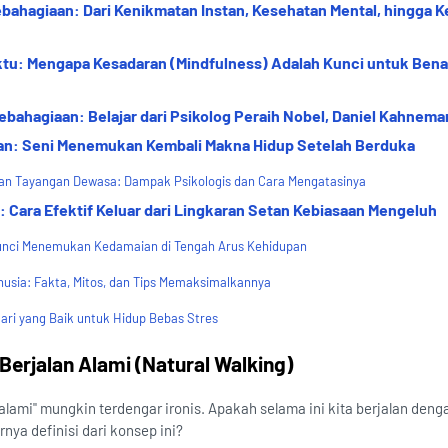
hagiaan: Dari Kenikmatan Instan, Kesehatan Mental, hingga 
tu: Mengapa Kesadaran (Mindfulness) Adalah Kunci untuk Ben
ahagiaan: Belajar dari Psikolog Peraih Nobel, Daniel Kahnema
gan: Seni Menemukan Kembali Makna Hidup Setelah Berduka
n Tayangan Dewasa: Dampak Psikologis dan Cara Mengatasinya
 Cara Efektif Keluar dari Lingkaran Setan Kebiasaan Mengeluh
i: Kunci Menemukan Kedamaian di Tengah Arus Kehidupan
anusia: Fakta, Mitos, dan Tips Memaksimalkannya
ri yang Baik untuk Hidup Bebas Stres
rjalan Alami (Natural Walking)
 alami" mungkin terdengar ironis. Apakah selama ini kita berjalan deng
ya definisi dari konsep ini?