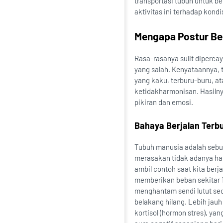
transportasi tubuh untuk be
aktivitas ini terhadap kondi
Mengapa Postur Be
Rasa-rasanya sulit dipercay
yang salah. Kenyataannya, t
yang kaku, terburu-buru, a
ketidakharmonisan. Hasiln
pikiran dan emosi.
Bahaya Berjalan Terb
Tubuh manusia adalah sebua
merasakan tidak adanya harm
ambil contoh saat kita ber
memberikan beban sekitar 1,5
menghantam sendi lutut sec
belakang hilang. Lebih jau
kortisol (hormon stres), ya