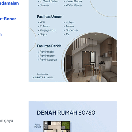
Kedamaian
ar-Benar
n
an gaya