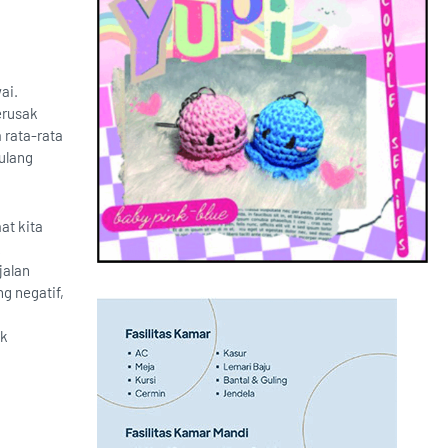
ai.
erusak
 rata-rata
tulang
at kita
k
jalan
g negatif,
ak