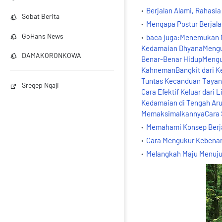
Berjalan Alami, Rahasi
Sobat Berita
Mengapa Postur Berjal
GoHans News
baca juga:Menemukan M
Kedamaian DhyanaMengung
DAMAKORONKOWA
Benar-Benar HidupMengun
KahnemanBangkit dari K
Tuntas Kecanduan Tayan
Sregep Ngaji
Cara Efektif Keluar dari
Kedamaian di Tengah Arus
MemaksimalkannyaCara Se
Memahami Konsep Berjal
Cara Mengukur Kebenar
Melangkah Maju Menuju