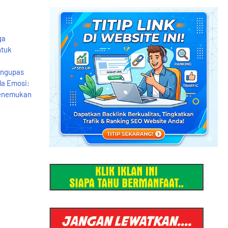
ga
ntuk
engupas
la Emosi:
 Menemukan