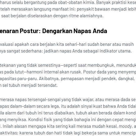
a harus selalu bergantung pada obat-obatan kimia. Banyak praktisi ke
 telah merasakan langsung manfaat ini; penyakit bawaan menjadi leb
 saat berjalan diselaraskan dengan ritme alamiahnya.
enaran Postur: Dengarkan Napas Anda
aluasi apakah cara berjalan kita sehari-hari sudah benar atau masih
a sangat sederhana: jadikan napas Anda sebagai indikator utama.
tekanan yang tidak semestinya—seperti saat membungkuk, menunduk
s pada lutut—harmoni internal akan rusak. Postur dada yang menyemp
asitas paru-paru. Akibatnya, pernapasan menjadi pendek, dangkal,
h sel tubuh menjadi tersendat.
 merasa napas tersengal-sengal yang tidak wajar, atau merasa dada s
napas dalam-dalam secara lega, itu adalah sinyal kuat bahwa Anda tid
ila alarm dari tubuh ini terus diabaikan, tubuh akan berada dalam kond
yang menyiksa. Kondisi fisik yang tidak bahagia ini dengan cepat men
ti. Inilah alasan mengapa kita sering kali merasa mudah kesal,
moody
, 
ktivitas; karena tubuh dan hati tidak lagi bekerja sama untuk menci