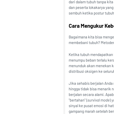
dari dalam tubuh tanpa kit
dan peserta lokakarya yang
sembuh ketika postur tubuh
Cara Mengukur Keb
Bagaimana kita bisa mengev
membebani tubuh? Metodeny
Ketika tubuh mendapatkan 
menumpu beban terlalu kera
menunduk akan menekan kap
distribusi oksigen ke seluru
Jika sehabis berjalan Anda
hingga tidak bisa menarik 
berjalan secara alami. Apab
"bertahan" (
survival mode
) 
sinyal ke pusat emosi di ha
gampang marah setelah bera