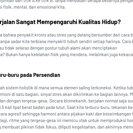
rpindah dari titik A ke titik B, tanpa menyadari betapa besarnya penga
si fisik, mental, dan emosional kita.
rjalan Sangat Mempengaruhi Kualitas Hidup?
a bahwa penyakit kronis atau stres yang datang bersumber dari cara b
anpa sadar kita terbiasa menyakiti tubuh sendiri setiap harinya. Cara 
tau tidak selaras dengan postur tubuh alami akan menciptakan
ya? Bukan hanya kelelahan fisik yang mendera, melainkan juga kekac
uru-buru pada Persendian
h sistem holistik di mana semua elemen saling terkoneksi. Ketika tu
oni di satu bagian, sinyal stres akan dikirimkan ke bagian lainnya. Ma
jalan dengan tergesa-gesa. Secara biomekanik, berjalan normal saja s
 kali lipat berat badan pada lutut. Saat kita terburu-buru, tekanan ber
ara agresif sehingga harmoni antara pijakan kaki dan keseimbangan 
h lagi, ritme yang tergesa-gesa ini memicu otak untuk memproduksi h
ng membuat pikiran tidak fokus, diliputi kegelisahan, dan akhirnya m