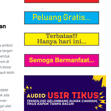
tan
a ambisi
a target-
bentuk
rem di
n besar
auh lebih
nggap
ak ada
enar-
ai alat