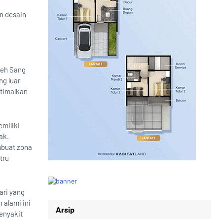
n desain
leh Sang
ng luar
ptimalkan
emiliki
ak.
mbuat zona
tru
ari yang
n alami ini
Arsip
enyakit