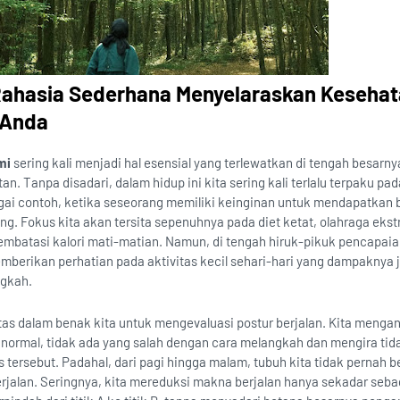
 Rahasia Sederhana Menyelaraskan Keseha
 Anda
mi
sering kali menjadi hal esensial yang terlewatkan di tengah besarny
. Tanpa disadari, dalam hidup ini kita sering kali terlalu terpaku pad
agai contoh, ketika seseorang memiliki keinginan untuk mendapatkan 
ing. Fokus kita akan tersita sepenuhnya pada diet ketat, olahraga ekst
mbatasi kalori mati-matian. Namun, di tengah hiruk-pikuk pencapaia
memberikan perhatian pada aktivitas kecil sehari-hari yang dampaknya j
ngkah.
ntas dalam benak kita untuk mengevaluasi postur berjalan. Kita menga
ormal, tidak ada yang salah dengan cara melangkah dan mengira tid
as tersebut. Padahal, dari pagi hingga malam, tubuh kita tidak pernah b
berjalan. Seringnya, kita mereduksi makna berjalan hanya sekadar sebag