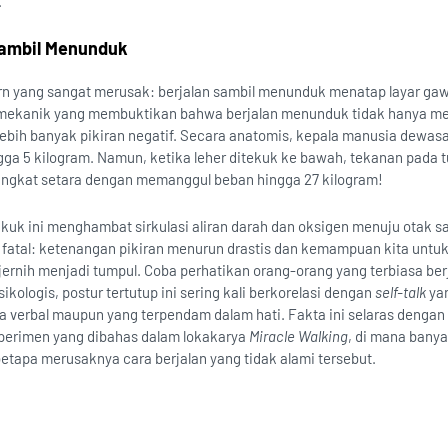
.
Sambil Menunduk
rn yang sangat merusak: berjalan sambil menunduk menatap layar gaw
iomekanik yang membuktikan bahwa berjalan menunduk tidak hanya m
lebih banyak pikiran negatif. Secara anatomis, kepala manusia dewasa
ngga 5 kilogram. Namun, ketika leher ditekuk ke bawah, tekanan pada 
ningkat setara dengan memanggul beban hingga 27 kilogram!
uk ini menghambat sirkulasi aliran darah dan oksigen menuju otak sa
 fatal: ketenangan pikiran menurun drastis dan kemampuan kita untu
jernih menjadi tumpul. Coba perhatikan orang-orang yang terbiasa ber
kologis, postur tertutup ini sering kali berkorelasi dengan
self-talk
yan
ra verbal maupun yang terpendam dalam hati. Fakta ini selaras dengan
erimen yang dibahas dalam lokakarya
Miracle Walking
, di mana bany
betapa merusaknya cara berjalan yang tidak alami tersebut.