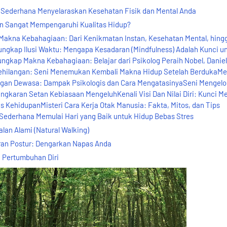
a Sederhana Menyelaraskan Kesehatan Fisik dan Mental Anda
an Sangat Mempengaruhi Kualitas Hidup?
akna Kebahagiaan: Dari Kenikmatan Instan, Kesehatan Mental, hing
kap Ilusi Waktu: Mengapa Kesadaran (Mindfulness) Adalah Kunci u
gkap Makna Kebahagiaan: Belajar dari Psikolog Peraih Nobel, Daniel
ehilangan: Seni Menemukan Kembali Makna Hidup Setelah BerdukaM
gan Dewasa: Dampak Psikologis dan Cara MengatasinyaSeni Mengelo
 Lingkaran Setan Kebiasaan MengeluhKenali Visi Dan Nilai Diri: Kunci
 KehidupanMisteri Cara Kerja Otak Manusia: Fakta, Mitos, dan Tips
derhana Memulai Hari yang Baik untuk Hidup Bebas Stres
an Alami (Natural Walking)
an Postur: Dengarkan Napas Anda
 Pertumbuhan Diri