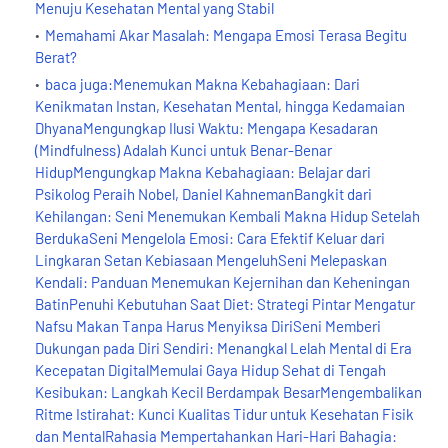
Menuju Kesehatan Mental yang Stabil
Memahami Akar Masalah: Mengapa Emosi Terasa Begitu
Berat?
baca juga:Menemukan Makna Kebahagiaan: Dari
Kenikmatan Instan, Kesehatan Mental, hingga Kedamaian
DhyanaMengungkap Ilusi Waktu: Mengapa Kesadaran
(Mindfulness) Adalah Kunci untuk Benar-Benar
HidupMengungkap Makna Kebahagiaan: Belajar dari
Psikolog Peraih Nobel, Daniel KahnemanBangkit dari
Kehilangan: Seni Menemukan Kembali Makna Hidup Setelah
BerdukaSeni Mengelola Emosi: Cara Efektif Keluar dari
Lingkaran Setan Kebiasaan MengeluhSeni Melepaskan
Kendali: Panduan Menemukan Kejernihan dan Keheningan
BatinPenuhi Kebutuhan Saat Diet: Strategi Pintar Mengatur
Nafsu Makan Tanpa Harus Menyiksa DiriSeni Memberi
Dukungan pada Diri Sendiri: Menangkal Lelah Mental di Era
Kecepatan DigitalMemulai Gaya Hidup Sehat di Tengah
Kesibukan: Langkah Kecil Berdampak BesarMengembalikan
Ritme Istirahat: Kunci Kualitas Tidur untuk Kesehatan Fisik
dan MentalRahasia Mempertahankan Hari-Hari Bahagia: