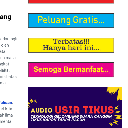
yang
kadar ingin
 oleh
ata
pada masa
ngkat
elaka.
aris batas
ama
ulisan
,
ri kita
ah lima
 mental