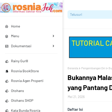
Home
Menu
Dokumentasi
Rainy Gurlll
Beranda
Pengembangan Diri
Bu
Rosnia BookStore
Bukannya Malas
Rosnia Agen Properti
yang Pantang D
Otohans
Mei 21, 2026
Otohans SHOP
Daftar Isi
Kata Bunda Rosnia