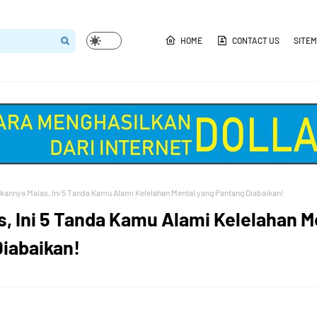
HOME
CONTACT US
SITE
kannya Malas, Ini 5 Tanda Kamu Alami Kelelahan Mental yang Pantang Diabaikan!
, Ini 5 Tanda Kamu Alami Kelelahan M
iabaikan!