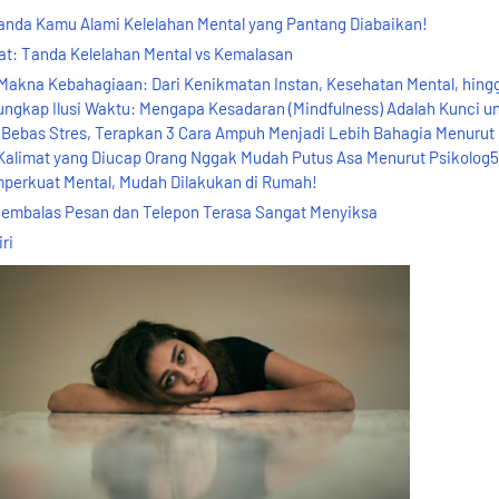
Tanda Kamu Alami Kelelahan Mental yang Pantang Diabaikan!
t: Tanda Kelelahan Mental vs Kemalasan
akna Kebahagiaan: Dari Kenikmatan Instan, Kesehatan Mental, hing
kap Ilusi Waktu: Mengapa Kesadaran (Mindfulness) Adalah Kunci u
Bebas Stres, Terapkan 3 Cara Ampuh Menjadi Lebih Bahagia Menurut P
limat yang Diucap Orang Nggak Mudah Putus Asa Menurut Psikolog5
perkuat Mental, Mudah Dilakukan di Rumah!
Membalas Pesan dan Telepon Terasa Sangat Menyiksa
ri