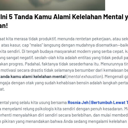
Ini 5 Tanda Kamu Alami Kelelahan Mental 
an!
saat kita merasa tidak produktif, menunda rentetan pekerjaan, atau se
i atas kasur, cap "malas" langsung dengan mudahnya disematkan—baik
 kita sendiri. Di tengah budaya masyarakat modern yang serba cepat, k
ang sangat negatif, seolah-olah kita adalah entitas yang tidak peduli 
an progres. Padahal, faktanya tidak sesederhana itu. Menurunnya ti
a motivasi secara drastis tidak selamanya bersumber dari kemalasan b
tanda kamu alami kelelahan mental
(
mental exhaustion
). Mengenali g
engaja dengan otak yang sudah kehabisan bensin adalah langkah pert
at.
ental yang selalu kita usung bersama
Rosnia Jeh | Bertumbuh Lewat T
a menyelami relung psikologis kita sendiri dengan penuh kesadaran. Ma
erhenti menyalahkan diri sendiri secara berlebihan, dan mulai membed
dan pikiran yang menandakan bahwa Anda sedang mengalami kelelahan