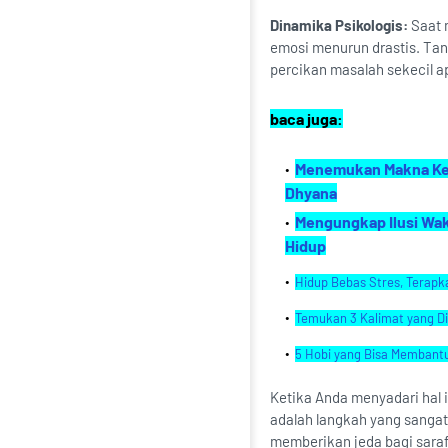
Dinamika Psikologis:
Saat 
emosi menurun drastis. Tan
percikan masalah sekecil 
baca juga:
Menemukan Makna Keba
Dhyana
Mengungkap Ilusi Wak
Hidup
Hidup Bebas Stres, Terapk
Temukan 3 Kalimat yang D
5 Hobi yang Bisa Membant
Ketika Anda menyadari hal i
adalah langkah yang sangat
memberikan jeda bagi saraf