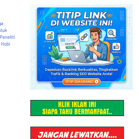
ga
ntuk
eneliti
 Hobi