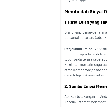
Membedah Sinyal Da
1. Rasa Lelah yang Ta
Orang yang benar-benar mal
bersantai seharian. Sebalik
Penjelasan Ilmiah:
Anda mu
tidur terlelap selama delap
tubuh Anda terasa seberat 
kelelahan mental menguras 
stres ibarat
smartphone
den
akan tetap terkuras habis 
2. Sumbu Emosi Memen
Apakah belakangan ini Anda
koneksi internet melambat 