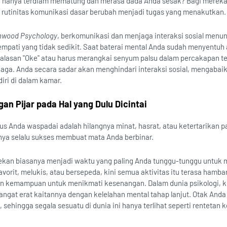
 hanya terdiam mematung dan merasa dada Anda sesak? Bagi mereka
, rutinitas komunikasi dasar berubah menjadi tugas yang menakutkan.
nwood Psychology
, berkomunikasi dan menjaga interaksi sosial menun
 empati yang tidak sedikit. Saat baterai mental Anda sudah menyentuh
alasan "Oke" atau harus merangkai senyum palsu dalam percakapan t
aga. Anda secara sadar akan menghindari interaksi sosial, mengabai
diri di dalam kamar.
gan Pijar pada Hal yang Dulu Dicintai
 Anda waspadai adalah hilangnya minat, hasrat, atau ketertarikan p
nya selalu sukses membuat mata Anda berbinar.
ekan biasanya menjadi waktu yang paling Anda tunggu-tunggu untuk
vorit, melukis, atau bersepeda, kini semua aktivitas itu terasa hamba
an kemampuan untuk menikmati kesenangan. Dalam dunia psikologi, k
angat erat kaitannya dengan kelelahan mental tahap lanjut. Otak Anda
ehingga segala sesuatu di dunia ini hanya terlihat seperti rentetan 