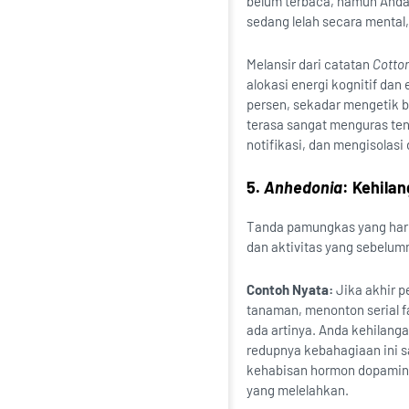
belum terbaca, namun Anda
sedang lelah secara mental
Melansir dari catatan
Cotto
alokasi energi kognitif dan
persen, sekadar mengetik b
terasa sangat menguras ten
notifikasi, dan mengisolasi 
5.
Anhedonia
: Kehilan
Tanda pamungkas yang harus
dan aktivitas yang sebelum
Contoh Nyata:
Jika akhir p
tanaman, menonton serial fa
ada artinya. Anda kehilang
redupnya kebahagiaan ini s
kehabisan hormon dopamin, s
yang melelahkan.