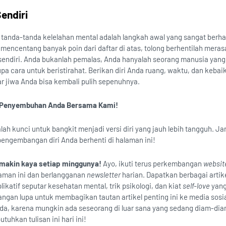
Sendiri
tanda-tanda kelelahan mental adalah langkah awal yang sangat berha
encentang banyak poin dari daftar di atas, tolong berhentilah meras
ri sendiri. Anda bukanlah pemalas, Anda hanyalah seorang manusia yan
upa cara untuk beristirahat. Berikan diri Anda ruang, waktu, dan kebai
r jiwa Anda bisa kembali pulih sepenuhnya.
n Penyembuhan Anda Bersama Kami!
lah kunci untuk bangkit menjadi versi diri yang jauh lebih tangguh. J
pengembangan diri Anda berhenti di halaman ini!
makin kaya setiap minggunya!
Ayo, ikuti terus perkembangan
websit
aman ini dan berlangganan
newsletter
harian. Dapatkan berbagai artik
ikatif seputar kesehatan mental, trik psikologi, dan kiat
self-love
yang
gan lupa untuk membagikan tautan artikel penting ini ke media sosia
da, karena mungkin ada seseorang di luar sana yang sedang diam-di
uhkan tulisan ini hari ini!