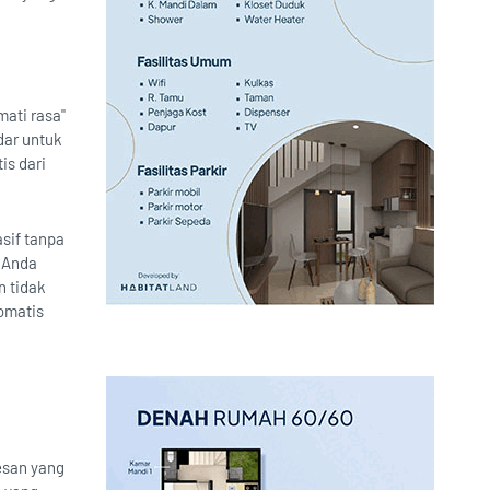
mati rasa"
dar untuk
is dari
sif tanpa
r Anda
an tidak
tomatis
esan yang