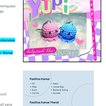
meregulasi
gga
Kedamaian
ar-Benar
-out
)
sif yang