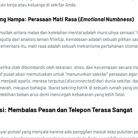
an kerja atau keluarga di sekitar Anda.
ang Hampa: Perasaan Mati Rasa (
Emotional Numbness
)
mutlak antara malas dan kelelahan mental adalah munculnya sensasi "
gutip dari analisis laman
NVelUp
, kemalasan adalah sebuah pilihan sa
ementara itu, mati rasa adalah sebuah mekanisme pertahanan otomat
etika otak dibombardir oleh tekanan, stres, dan kecemasan secara ma
araf pusat akan memutuskan untuk "menurunkan sakelar" perasaan aga
menjadi apatis, merasa terputus (
disconnected
) dari dunia sekitar, d
marah, maupun bahagia. Ibarat sekring listrik di sebuah rumah yang o
 kelebihan beban arus demi mencegah kebakaran yang lebih fatal.
si: Membalas Pesan dan Telepon Terasa Sangat
yar ponsel yang menyala karena ada panggilan masuk atau puluhan p