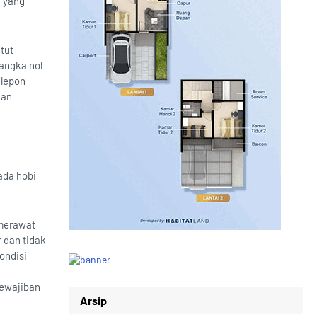
 yang
tut
 angka nol
elepon
kan
ada hobi
 merawat
r dan tidak
ondisi
kewajiban
Arsip