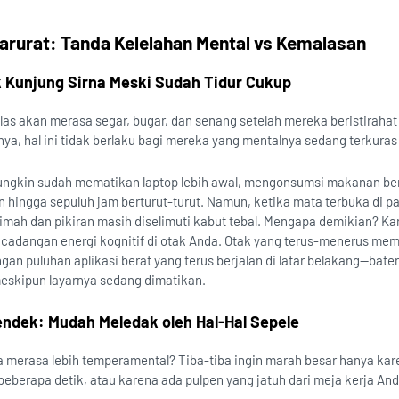
rurat: Tanda Kelelahan Mental vs Kemalasan
k Kunjung Sirna Meski Sudah Tidur Cukup
as akan merasa segar, bugar, dan senang setelah mereka beristirahat
nya, hal ini tidak berlaku bagi mereka yang mentalnya sedang terkuras
ngkin sudah mematikan laptop lebih awal, mengonsumsi makanan ber
an hingga sepuluh jam berturut-turut. Namun, ketika mata terbuka di pa
timah dan pikiran masih diselimuti kabut tebal. Mengapa demikian? Ka
cadangan energi kognitif di otak Anda. Otak yang terus-menerus me
gan puluhan aplikasi berat yang terus berjalan di latar belakang—bate
meskipun layarnya sedang dimatikan.
dek: Mudah Meledak oleh Hal-Hal Sepele
 merasa lebih temperamental? Tiba-tiba ingin marah besar hanya kar
beberapa detik, atau karena ada pulpen yang jatuh dari meja kerja An