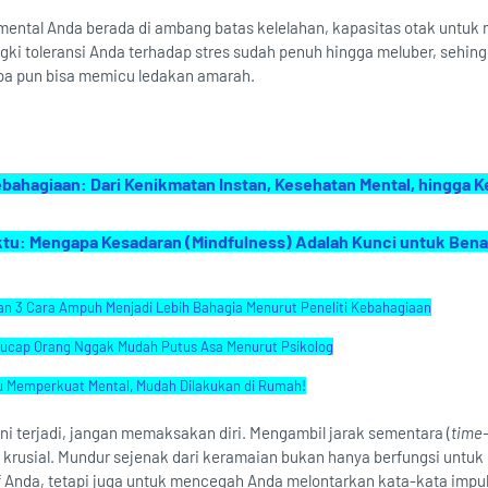
mental Anda berada di ambang batas kelelahan, kapasitas otak untuk 
gki toleransi Anda terhadap stres sudah penuh hingga meluber, sehin
apa pun bisa memicu ledakan amarah.
hagiaan: Dari Kenikmatan Instan, Kesehatan Mental, hingga 
tu: Mengapa Kesadaran (Mindfulness) Adalah Kunci untuk Ben
an 3 Cara Ampuh Menjadi Lebih Bahagia Menurut Peneliti Kebahagiaan
iucap Orang Nggak Mudah Putus Asa Menurut Psikolog
u Memperkuat Mental, Mudah Dilakukan di Rumah!
ni terjadi, jangan memaksakan diri. Mengambil jarak sementara (
time
 krusial. Mundur sejenak dari keramaian bukan hanya berfungsi untuk
 Anda, tetapi juga untuk mencegah Anda melontarkan kata-kata impul