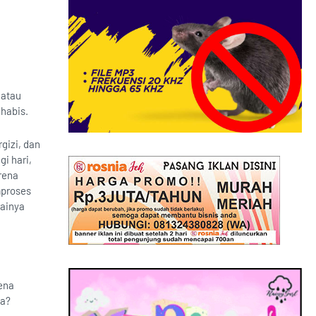
 atau
 habis.
gizi, dan
gi hari,
rena
mproses
rainya
ena
da?