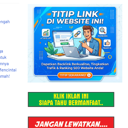
engah
ga
ntuk
annya
Mencintai
Rumah!