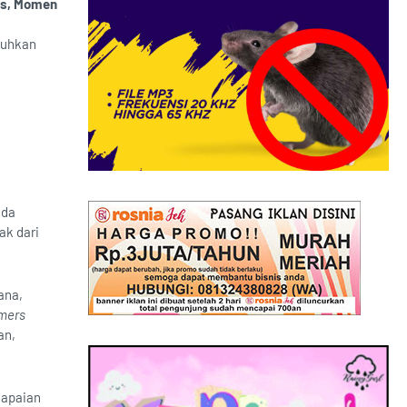
rs, Momen
buhkan
nda
ak dari
Dana,
mers
an,
capaian