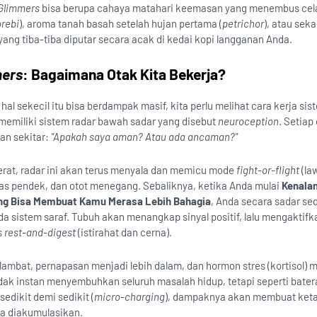
Glimmers
bisa berupa cahaya matahari keemasan yang menembus cel
rebi
), aroma tanah basah setelah hujan pertama (
petrichor
), atau sek
ang tiba-tiba diputar secara acak di kedai kopi langganan Anda.
mers
: Bagaimana Otak Kita Bekerja?
 sekecil itu bisa berdampak masif, kita perlu melihat cara kerja sis
memiliki sistem radar bawah sadar yang disebut
neuroception
. Setiap 
an sekitar:
"Apakah saya aman? Atau ada ancaman?"
erat, radar ini akan terus menyala dan memicu mode
fight-or-flight
(la
apas pendek, dan otot menegang. Sebaliknya, ketika Anda mulai
Kenala
ng Bisa Membuat Kamu Merasa Lebih Bahagia
, Anda secara sadar se
a sistem saraf. Tubuh akan menangkap sinyal positif, lalu mengaktifk
s
rest-and-digest
(istirahat dan cerna).
lambat, pernapasan menjadi lebih dalam, dan hormon stres (kortisol) 
dak instan menyembuhkan seluruh masalah hidup, tetapi seperti bater
sedikit demi sedikit (
micro-charging
), dampaknya akan membuat ket
ka diakumulasikan.