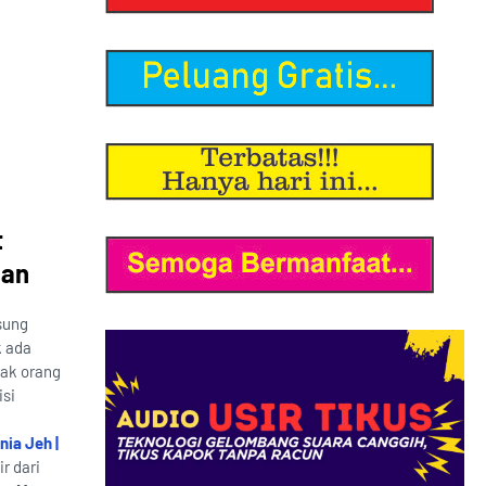
t
pan
sung
k ada
yak orang
si
nia Jeh |
r dari