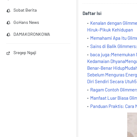
Sobat Berita
Daftar Isi
GoHans News
Kenalan dengan Glimme
Hiruk-Pikuk Kehidupan
DAMAKORONKOWA
Memahami Apa Itu Glimme
Sains di Balik Glimmers
Sregep Ngaji
baca juga:Menemukan M
Kedamaian DhyanaMengung
Benar-Benar HidupMudah 
Sebelum Menguras Energi
Diri Sendiri Secara Utu
Ragam Contoh Glimmers
Manfaat Luar Biasa Gli
Panduan Praktis: Car