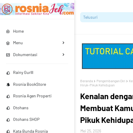
Home
Menu
Dokumentasi
Rainy Gurlll
Beranda
Pengembangan Diri
Ke
Rosnia BookStore
Hiruk-Pikuk Kehidupan
Kenalan denga
Rosnia Agen Properti
Membuat Kamu 
Otohans
Pikuk Kehidup
Otohans SHOP
Kata Bunda Rosnia
Mei 25, 2026