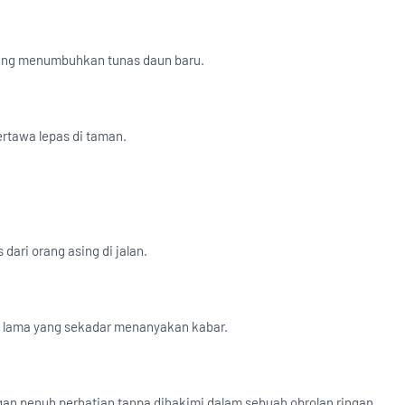
ang menumbuhkan tunas daun baru.
ertawa lepas di taman.
ari orang asing di jalan.
n lama yang sekadar menanyakan kabar.
an penuh perhatian tanpa dihakimi dalam sebuah obrolan ringan.