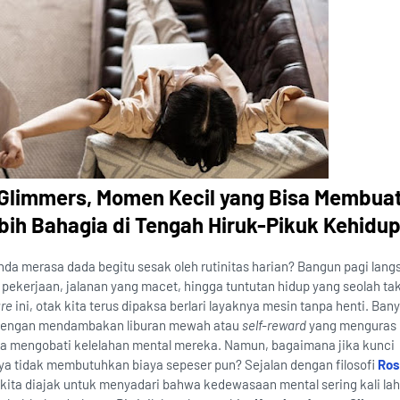
Glimmers, Momen Kecil yang Bisa Membua
ih Bahagia di Tengah Hiruk-Pikuk Kehidu
da merasa dada begitu sesak oleh rutinitas harian? Bangun pagi lang
 pekerjaan, jalanan yang macet, hingga tuntutan hidup yang seolah ta
ure
ini, otak kita terus dipaksa berlari layaknya mesin tanpa henti. Ban
n dengan mendambakan liburan mewah atau
self-reward
yang menguras i
isa mengobati kelelahan mental mereka. Namun, bagaimana jika kunci
a tidak membutuhkan biaya sepeser pun? Sejalan dengan filosofi
Ros
 kita diajak untuk menyadari bahwa kedewasaan mental sering kali lahi