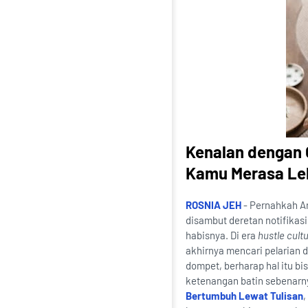
Kenalan dengan 
Kamu Merasa Leb
ROSNIA JEH
- Pernahkah An
disambut deretan notifikasi
habisnya. Di era
hustle cult
akhirnya mencari pelaria
dompet, berharap hal itu b
ketenangan batin sebenarny
Bertumbuh Lewat Tulisan
,