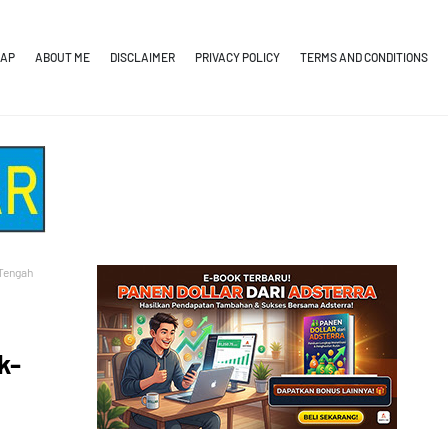
MAP
ABOUT ME
DISCLAIMER
PRIVACY POLICY
TERMS AND CONDITIONS
Tengah
k-