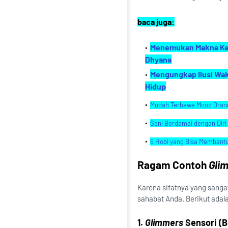
baca juga:
Menemukan Makna Keba
Dhyana
Mengungkap Ilusi Wak
Hidup
Mudah Terbawa Mood Orang
Seni Berdamai dengan Diri 
5 Hobi yang Bisa Membant
Ragam Contoh
Gli
Karena sifatnya yang sanga
sahabat Anda. Berikut adal
1.
Glimmers
Sensori (