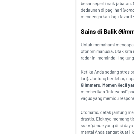
besar seperti naik jabatan.
dedaunan di pagi hari (
komo
mendengarkan lagu favorit y
Sains di Balik
Glim
Untuk memahami mengapa hal
otonom manusia. Otak kita 
radar ini memindai lingkung
Ketika Anda sedang stres b
lari). Jantung berdebar, n
Glimmers, Momen Kecil ya
memberikan "intervensi" pad
vagus yang memicu respon
Otomatis, detak jantung me
drastis. Efeknya memang ti
smartphone
yang diisi daya 
mental Anda sangat kuat ji