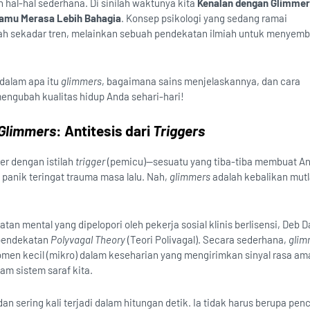
al-hal sederhana. Di sinilah waktunya kita
Kenalan dengan Glimme
Kamu Merasa Lebih Bahagia
. Konsep psikologi yang sedang ramai
lah sekadar tren, melainkan sebuah pendekatan ilmiah untuk menyem
dalam apa itu
glimmers
, bagaimana sains menjelaskannya, dan cara
ngubah kualitas hidup Anda sehari-hari!
Glimmers
: Antitesis dari
Triggers
er dengan istilah
trigger
(pemicu)—sesuatu yang tiba-tiba membuat A
panik teringat trauma masa lalu. Nah,
glimmers
adalah kebalikan mutl
hatan mental yang dipelopori oleh pekerja sosial klinis berlisensi, Deb 
 pendekatan
Polyvagal Theory
(Teori Polivagal). Secara sederhana,
glim
en kecil (mikro) dalam keseharian yang mengirimkan sinyal rasa am
am sistem saraf kita.
an sering kali terjadi dalam hitungan detik. Ia tidak harus berupa pen