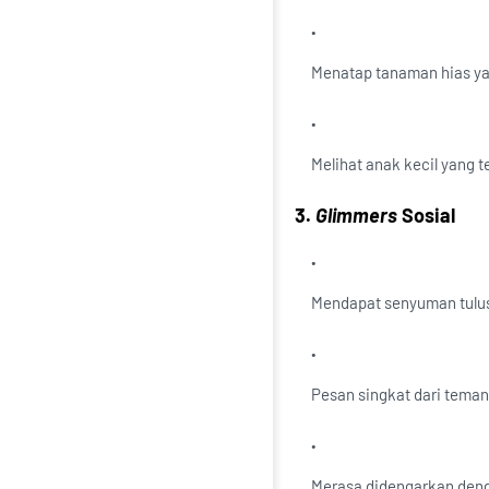
Menatap tanaman hias y
Melihat anak kecil yang t
3.
Glimmers
Sosial
Mendapat senyuman tulus d
Pesan singkat dari tema
Merasa didengarkan deng