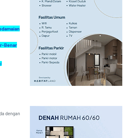
Kedamaian
ar-Benar
i
da dengan