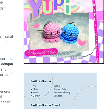
ah
adar
tem saraf
detik,
wan atau
n dengan
dang
an saraf
menurun
ai
ahanan