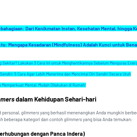
hagiaan: Dari Kenikmatan Instan, Kesehatan Mental, hingga 
tu: Mengapa Kesadaran (Mindfulness) Adalah Kunci untuk Ben
 Sekitar? Lakukan 3 Cara Ini untuk Menghentikannya Sebelum Menguras Energ
Sendiri: 5 Cara Agar Lebih Menerima dan Mencintai Diri Sendiri Secara Utuh
u Memperkuat Mental, Mudah Dilakukan di Rumah!
mmers
dalam Kehidupan Sehari-hari
t personal,
glimmers
yang berhasil menenangkan Anda mungkin berbe
ah beberapa kategori dan contoh
glimmers
yang bisa Anda temukan:
Berhubungan dengan Panca Indera)