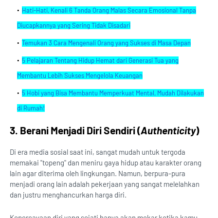
Hati-Hati, Kenali 6 Tanda Orang Malas Secara Emosional Tanpa
Diucapkannya yang Sering Tidak Disadari
Temukan 3 Cara Mengenali Orang yang Sukses di Masa Depan
5 Pelajaran Tentang Hidup Hemat dari Generasi Tua yang
Membantu Lebih Sukses Mengelola Keuangan
5 Hobi yang Bisa Membantu Memperkuat Mental, Mudah Dilakukan
di Rumah!
3. Berani Menjadi Diri Sendiri (
Authenticity
)
Di era media sosial saat ini, sangat mudah untuk tergoda
memakai "topeng" dan meniru gaya hidup atau karakter orang
lain agar diterima oleh lingkungan. Namun, berpura-pura
menjadi orang lain adalah pekerjaan yang sangat melelahkan
dan justru menghancurkan harga diri.
Kepercayaan diri yang sejati hanya akan mekar ketika kamu