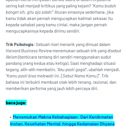
sering kali menjadi kritikus yang paling kejam?
"Kamu bodoh
banget sih, gitu aja salah!"
Aturan emasnya sederhana: jika
kamu tidak akan pernah mengucapkan kalimat sekasar itu
kepada sahabat yang kamu cintai, maka jangan pernah
mengucapkannya kepada dirimu sendiri.
Trik Psikologis:
Sebuah riset menarik yang dimuat dalam
Harvard Business Review
menemukan sebuah trik yang disebut
Illeism
(berbicara tentang diri sendiri menggunakan sudut
pandang orang kedua atau ketiga). Saat menghadapi situasi
tegang, alih-alih membatin,
"Aku pasti gagal"
, ubahlah menjadi,
"Kamu pasti bisa melewati ini, [Sebut Nama Kamu]"
. Trik
bahasa ini terbukti membuat otak lebih tenang, rasional, dan
memberikan performa yang jauh lebih percaya diri.
baca juga:
Menemukan Makna Kebahagiaan: Dari Kenikmatan
Instan, Kesehatan Mental, hingga Kedamaian Dhyana