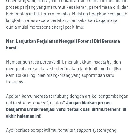
seseorang yang percaya diri bukanlah sihir semalam. Ini adalah
proses panjang yang menuntut kesabaran, penerimaan diri, dan
keberanian untuk terus mencoba. Mulailah terapkan kesepuluh
langkah di atas secara perlahan, dan saksikan bagaimana
dunia mulai merespons energi positifmu!
Mari Lanjutkan Perjalanan Menggali Potensi Diri Bersama
Kami!
Membangun rasa percaya diri, menaklukkan
insecurity
, dan
mengembangkan karakter tentu akan jauh lebih mudah jika
kamu dikelilingi oleh orang-orang yang suportif dan satu
frekuensi.
Apakah kamu merasa terhubung dengan artikel pengembangan
diri (
self-development
) di atas?
Jangan biarkan proses
belajarmu untuk menjadi versi terbaik dari dirimu terhenti di
akhir halaman ini!
Ayo, perluas perspektifmu, temukan
support system
yang