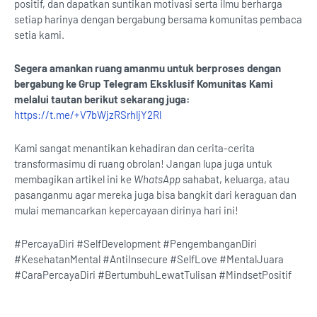
positif, dan dapatkan suntikan motivasi serta ilmu berharga
setiap harinya dengan bergabung bersama komunitas pembaca
setia kami.
Segera amankan ruang amanmu untuk berproses dengan
bergabung ke Grup Telegram Eksklusif Komunitas Kami
melalui tautan berikut sekarang juga:
https://t.me/+V7bWjzRSrhljY2Rl
Kami sangat menantikan kehadiran dan cerita-cerita
transformasimu di ruang obrolan! Jangan lupa juga untuk
membagikan artikel ini ke
WhatsApp
sahabat, keluarga, atau
pasanganmu agar mereka juga bisa bangkit dari keraguan dan
mulai memancarkan kepercayaan dirinya hari ini!
#PercayaDiri #SelfDevelopment #PengembanganDiri
#KesehatanMental #AntiInsecure #SelfLove #MentalJuara
#CaraPercayaDiri #BertumbuhLewatTulisan #MindsetPositif