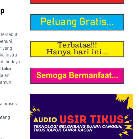
up
 tersebut,
penuhi
m
yang
ka justru
ngah budaya
Italia
jalan
 namun
wa proses
ntang
pu