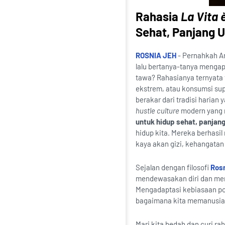
Rahasia
La Vita 
Sehat, Panjang 
ROSNIA JEH
- Pernahkah An
lalu bertanya-tanya mengapa
tawa? Rahasianya ternyata t
ekstrem, atau konsumsi sup
berakar dari tradisi harian
hustle culture
modern yang m
untuk hidup sehat, panjan
hidup kita. Mereka berhasi
kaya akan gizi, kehangatan 
Sejalan dengan filosofi
Rosn
mendewasakan diri dan meni
Mengadaptasi kebiasaan pos
bagaimana kita memanusiaka
Mari kita bedah dan curi ra