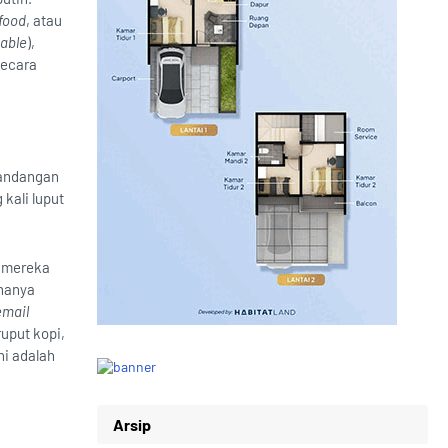
 food
, atau
table
),
secara
 pandangan
kali luput
a mereka
 hanya
email
ruput kopi,
ni adalah
Arsip