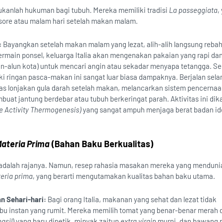
bukanlah hukuman bagi tubuh. Mereka memiliki tradisi
La passeggiata
,
di sore atau malam hari setelah makan malam.
:
Bayangkan setelah makan malam yang lezat, alih-alih langsung rebah
rmain ponsel, keluarga Italia akan mengenakan pakaian yang rapi dan
un-alun kota) untuk mencari angin atau sekadar menyapa tetangga. S
aki ringan pasca-makan ini sangat luar biasa dampaknya. Berjalan sel
lonjakan gula darah setelah makan, melancarkan sistem pencernaa
uat jantung berdebar atau tubuh berkeringat parah. Aktivitas ini dik
 Activity Thermogenesis)
yang sangat ampuh menjaga berat badan id
Materia Prima
(Bahan Baku Berkualitas)
ia adalah rajanya. Namun, resep rahasia masakan mereka yang mendunia
eria prima
, yang berarti mengutamakan kualitas bahan baku utama.
n Sehari-hari:
Bagi orang Italia, makanan yang sehat dan lezat tidak
u instan yang rumit. Mereka memilih tomat yang benar-benar merah 
basil
) yang baru dipetik, minyak zaitun
extra virgin
murni, dan bawang p