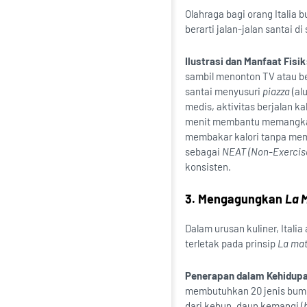
Olahraga bagi orang Italia 
berarti jalan-jalan santai 
Ilustrasi dan Manfaat Fisik
sambil menonton TV atau be
santai menyusuri
piazza
(al
medis, aktivitas berjalan k
menit membantu memangkas 
membakar kalori tanpa memb
sebagai
NEAT (Non-Exercise
konsisten.
3. Mengagungkan
La 
Dalam urusan kuliner, Ital
terletak pada prinsip
La mat
Penerapan dalam Kehidupa
membutuhkan 20 jenis bumb
dari kebun, daun kemangi (