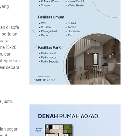
 yang
an di sofa
 berjalan
ecara
ama 15-20
n, dan
ategorikan
eal secara
 justru
dan segar
utih.