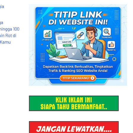
gia
ga
hingga 100
in Rot di
b Kamu