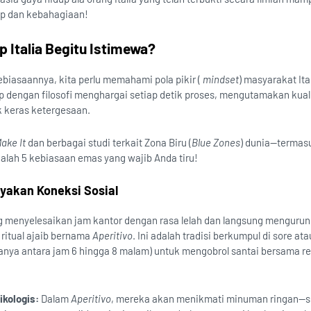
up dan kebahagiaan!
 Italia Begitu Istimewa?
biasaannya, kita perlu memahami pola pikir (
mindset
) masyarakat Ital
dengan filosofi menghargai setiap detik proses, mengutamakan kuali
k keras ketergesaan.
ake It
dan berbagai studi terkait Zona Biru (
Blue Zones
) dunia—termas
adalah 5 kebiasaan emas yang wajib Anda tiru!
yakan Koneksi Sosial
g menyelesaikan jam kantor dengan rasa lelah dan langsung mengurung 
 ritual ajaib bernama
Aperitivo
. Ini adalah tradisi berkumpul di sore ata
anya antara jam 6 hingga 8 malam) untuk mengobrol santai bersama re
ikologis:
Dalam
Aperitivo
, mereka akan menikmati minuman ringan—se