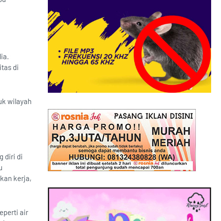
ia.
tas di
uk wilayah
diri di
u
kan kerja,
perti air