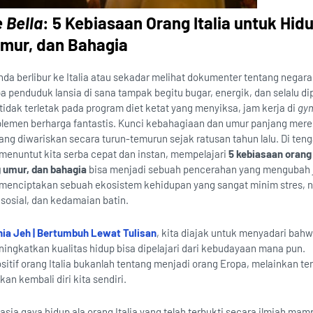
è Bella
: 5 Kebiasaan Orang Italia untuk Hid
Umur, dan Bahagia
da berlibur ke Italia atau sekadar melihat dokumenter tentang negara
 penduduk lansia di sana tampak begitu bugar, energik, dan selalu di
idak terletak pada program diet ketat yang menyiksa, jam kerja di
gy
lemen berharga fantastis. Kunci kebahagiaan dan umur panjang mere
 yang diwariskan secara turun-temurun sejak ratusan tahun lalu. Di te
enuntut kita serba cepat dan instan, mempelajari
5 kebiasaan orang 
g umur, dan bahagia
bisa menjadi sebuah pencerahan yang mengubah 
l menciptakan sebuah ekosistem kehidupan yang sangat minim stres,
sosial, dan kedamaian batin.
ia Jeh | Bertumbuh Lewat Tulisan
, kita diajak untuk menyadari bah
ngkatkan kualitas hidup bisa dipelajari dari kebudayaan mana pun.
itif orang Italia bukanlah tentang menjadi orang Eropa, melainkan te
n kembali diri kita sendiri.
hasia gaya hidup ala orang Italia yang telah terbukti secara ilmiah mam