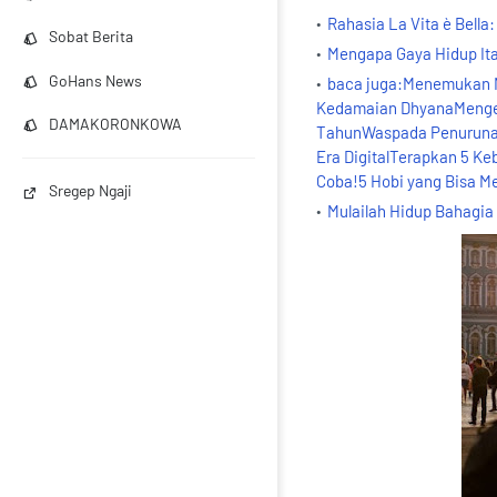
Rahasia La Vita è Bella
Sobat Berita
Mengapa Gaya Hidup Ita
GoHans News
baca juga:Menemukan M
Kedamaian DhyanaMengen
DAMAKORONKOWA
TahunWaspada Penurunan K
Era DigitalTerapkan 5 Ke
Coba!5 Hobi yang Bisa M
Sregep Ngaji
Mulailah Hidup Bahagia H