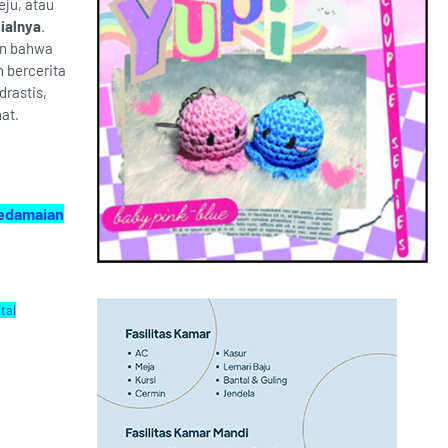
eju, atau
sialnya
.
an bahwa
 bercerita
drastis,
at.
Kedamaian
tal