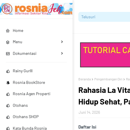
Home
Menu
Dokumentasi
Rainy Gurlll
Beranda
Pengembangan Diri
Ra
Rosnia BookStore
Rahasia La Vita
Rosnia Agen Properti
Hidup Sehat, P
Otohans
Juni 14, 2026
Otohans SHOP
Daftar Isi
Kata Bunda Rosnia