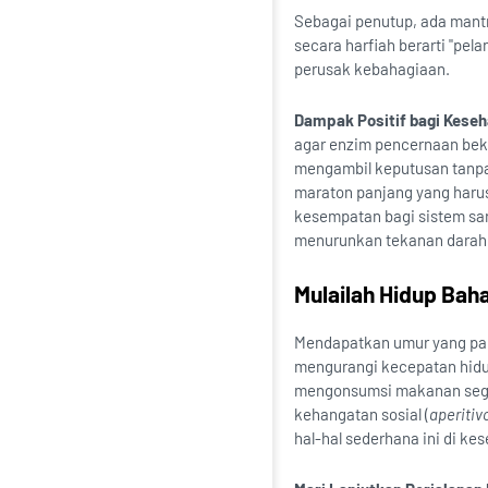
Sebagai penutup, ada mantr
secara harfiah berarti "pe
perusak kebahagiaan.
Dampak Positif bagi Keseh
agar enzim pencernaan beke
mengambil keputusan tanp
maraton panjang yang haru
kesempatan bagi sistem sara
menurunkan tekanan darah, 
Mulailah Hidup Bahag
Mendapatkan umur yang pan
mengurangi kecepatan hidu
mengonsumsi makanan sega
kehangatan sosial (
aperitiv
hal-hal sederhana ini di kes