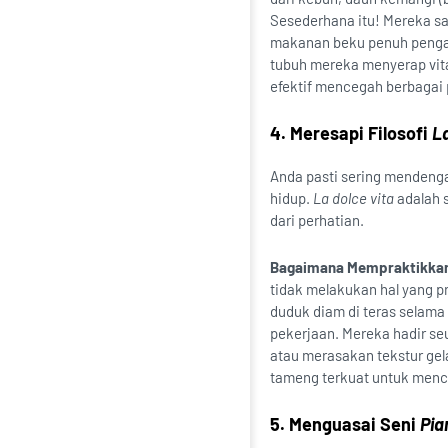
Sesederhana itu! Mereka sa
makanan beku penuh penga
tubuh mereka menyerap vita
efektif mencegah berbagai p
4. Meresapi Filosofi
La
Anda pasti sering mendenga
hidup.
La dolce vita
adalah 
dari perhatian.
Bagaimana Mempraktikka
tidak melakukan hal yang pr
duduk diam di teras selama
pekerjaan. Mereka hadir se
atau merasakan tekstur gela
tameng terkuat untuk menc
5. Menguasai Seni
Pia