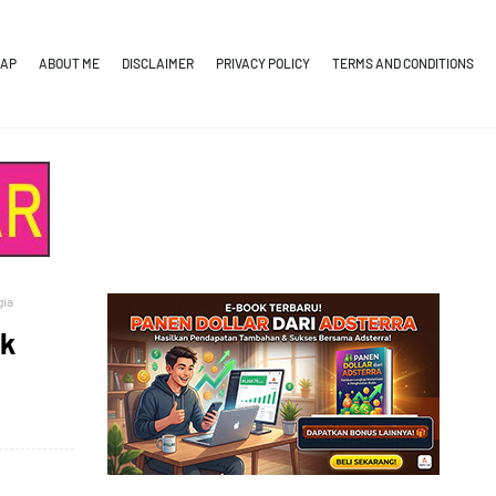
MAP
ABOUT ME
DISCLAIMER
PRIVACY POLICY
TERMS AND CONDITIONS
gia
uk