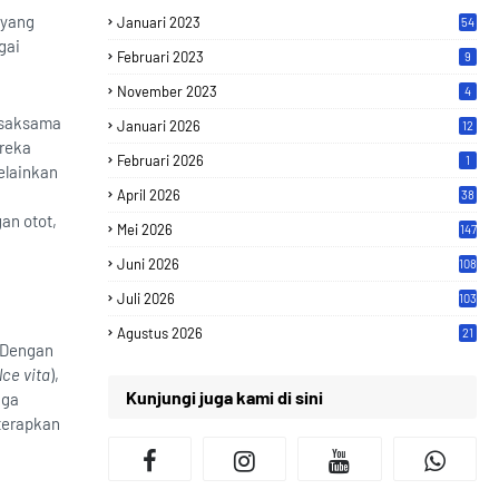
 yang
Januari 2023
54
gai
Februari 2023
9
November 2023
4
 saksama
Januari 2026
12
ereka
Februari 2026
1
melainkan
April 2026
38
an otot,
Mei 2026
147
Juni 2026
108
Juli 2026
103
Agustus 2026
21
 Dengan
lce vita
),
Kunjungi juga kami di sini
aga
 terapkan