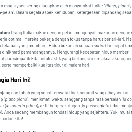
a magis yang sering diucapkan oleh masyarakat Italia:
"Piano, piano"
,
lan-pelan". Dalam segala aspek kehidupan, ketergesaan dipandang seba
atan:
Orang Italia makan dengan pelan, mengunyah makanan dengan
rja optimal. Mereka bekerja dengan fokus tanpa harus berlari-lari. M
a tekanan yang memburu. Hidup bukanlah sebuah
sprint
(lari cepat), 
s dinikmati pemandangannya. Mengurangi kecepatan hidup memberi
f parasimpatik kita untuk aktif, yang berfungsi merelaksasi ketegang
serta memperbaiki kualitas tidur di malam hari.
ia Hari Ini!
jang dan tubuh yang sehat ternyata tidak serumit yang dibayangkan.
p (
piano piano
), menikmati waktu senggang tanpa rasa bersalah (
la do
r (
la materia prima
), aktif bergerak ringan (
la passeggiata
), dan menj
o
), Anda sedang membangun fondasi hidup yang sejahtera. Yuk, mulai
eharian kita!