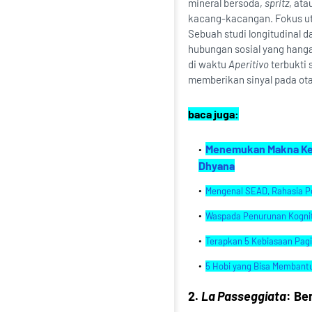
mineral bersoda,
spritz
, ata
kacang-kacangan. Fokus 
Sebuah studi longitudinal 
hubungan sosial yang hanga
di waktu
Aperitivo
terbukti 
memberikan sinyal pada otak
baca juga:
Menemukan Makna Keba
Dhyana
Mengenal SEAD, Rahasia P
Waspada Penurunan Kognitif!
Terapkan 5 Kebiasaan Pagi 
5 Hobi yang Bisa Membant
2.
La Passeggiata
: Be