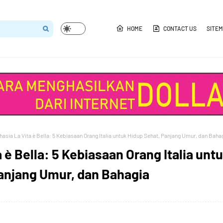
HOME
CONTACT US
SITE
hasia La Vita è Bella: 5 Kebiasaan Orang Italia untuk Hidup Sehat, Panjang Umur, dan Baha
 è Bella: 5 Kebiasaan Orang Italia unt
anjang Umur, dan Bahagia