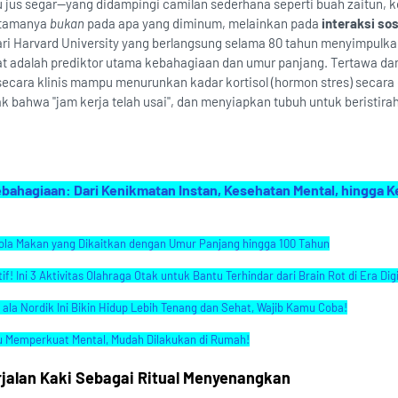
u jus segar—yang didampingi camilan sederhana seperti buah zaitun, k
utamanya
bukan
pada apa yang diminum, melainkan pada
interaksi so
dari Harvard University yang berlangsung selama 80 tahun menyimpulk
t adalah prediktor utama kebahagiaan dan umur panjang. Tertawa dan
secara klinis mampu menurunkan kadar kortisol (hormon stres) secara 
 bahwa "jam kerja telah usai", dan menyiapkan tubuh untuk beristirah
hagiaan: Dari Kenikmatan Instan, Kesehatan Mental, hingga 
ola Makan yang Dikaitkan dengan Umur Panjang hingga 100 Tahun
 Ini 3 Aktivitas Olahraga Otak untuk Bantu Terhindar dari Brain Rot di Era Digi
ala Nordik Ini Bikin Hidup Lebih Tenang dan Sehat, Wajib Kamu Coba!
u Memperkuat Mental, Mudah Dilakukan di Rumah!
rjalan Kaki Sebagai Ritual Menyenangkan