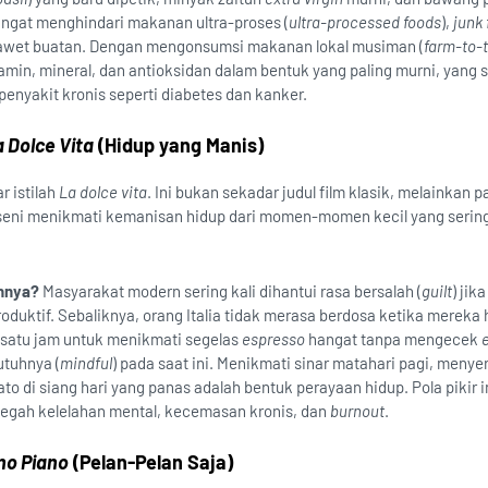
ngat menghindari makanan ultra-proses (
ultra-processed foods
),
junk
wet buatan. Dengan mengonsumsi makanan lokal musiman (
farm-to-
min, mineral, dan antioksidan dalam bentuk yang paling murni, yang 
enyakit kronis seperti diabetes dan kanker.
 Dolce Vita
(Hidup yang Manis)
r istilah
La dolce vita
. Ini bukan sekadar judul film klasik, melainkan
seni menikmati kemanisan hidup dari momen-momen kecil yang sering 
nnya?
Masyarakat modern sering kali dihantui rasa bersalah (
guilt
) jik
oduktif. Sebaliknya, orang Italia tidak merasa berdosa ketika mereka
 satu jam untuk menikmati segelas
espresso
hangat tanpa mengecek
utuhnya (
mindful
) pada saat ini. Menikmati sinar matahari pagi, menye
to di siang hari yang panas adalah bentuk perayaan hidup. Pola pikir i
egah kelelahan mental, kecemasan kronis, dan
burnout
.
no Piano
(Pelan-Pelan Saja)