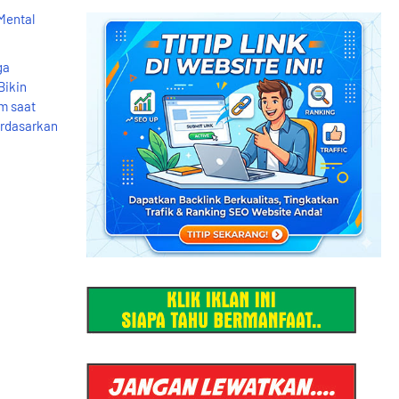
Mental
ga
Bikin
am saat
erdasarkan