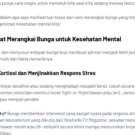
u punya cara magis untuk memeluk kita saat kita sedang merasa hancu
alam apa saja manfaat luar biasa dari seni merangkai bunga yang tela
enerasi kesehatan mental kita!
t Merangkai Bunga untuk Kesehatan Mental
an menyusun kelopak bunga bisa membuat pikiran menjadi lebih jer
lmiah dan fakta menariknya:
Kortisol dan Menjinakkan Respons Stres
ikejar
deadline
atau sedang menghadapi masalah berat, tubuh secara
(hormon stres) dan memicu mode
fight-or-flight
(lawan atau lari). Jantu
apas menjadi pendek.
tu?
Bunga memberikan intervensi yang sangat nyata pada respons stre
an laboratorium yang dikutip dari
Nashville Fit Magazine
, sekadar men
 mawar merah atau lili—terbukti secara klinis mampu menurunkan lonj
ifikan.