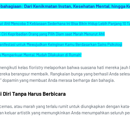
hagiaan: Dari Kenikmatan Instan, Kesehatan Mental, hingga 
t Ahli Mencoba 3 Kebiasaan Sederhana Ini Bisa Bikin Hidup Lebih Panjang 10 
 Ciri Kepribadian Orang yang Pilih Diam saat Marah Menurut Ahli
Manifestasi untuk Mewujudkan Keinginan Kamu Berdasarkan Sains Psikologi
u Memperkuat Mental, Mudah Dilakukan di Rumah!
 mengikuti kelas
floristry
melaporkan bahwa suasana hati mereka jauh le
mereka berangsur membaik. Rangkaian bunga yang berhasil Anda seles
" dopamin yang membuat Anda merasa berharga dan bahagia.
 Diri Tanpa Harus Berbicara
 cemas, atau marah yang terlalu rumit untuk diungkapkan dengan kata
lan keluar artistik yang memungkinkan Anda menumpahkan seluruh p