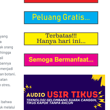
 yang
sa
ak orang
 hingga
li
abannya
 menjadi
an botani,
katan
 stres,
ri bahwa
uk melalui