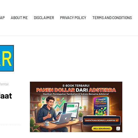
MAP
ABOUT ME
DISCLAIMER
PRIVACY POLICY
TERMS AND CONDITIONS
Mental
faat