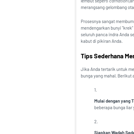
lembut seperti
carnation
(an
merangsang gelombang otak 
Prosesnya sangat membumi
mendengarkan bunyi "krek" 
seluruh panca indra Anda s
kabut di pikiran Anda.
Tips Sederhana Me
Jika Anda tertarik untuk me
bunga yang mahal. Berikut 
Mulai dengan yang T
beberapa bunga liar
Siapkan Wadah Sed