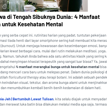
a di Tengah Sibuknya Dunia: 4 Manfaat
 untuk Kesehatan Mental
 yang serba cepat ini, rutinitas harian yang padat, tuntutan pekerjaan
masi tiada henti dari layar
smartphone
sering kali membuat kita mera
 (
burnout
). Untuk menjaga kewarasan dan keseimbangan emosi, bany
rian lewat berbagai cara, mulai dari rutin melakukan meditasi, yoga,
g
. Namun, tahukah Anda bahwa ada satu aktivitas klasik yang sering ka
dahal menyimpan khasiat terapeutik yang sangat luar biasa? Ya, jaw
Mengetahui
4 manfaat merangkai bunga untuk kesehatan mental
bisa
sedang mencari cara baru untuk melepas penat. Dalam dunia psikologi d
stilah
floricultural therapy
atau terapi botani. Ini adalah sebuah pende
 keindahan visual, tekstur, dan aroma bunga alami untuk menjinakkan
 dan menumbuhkan kembali benih-benih kedamaian di dalam hati.
ia Jeh | Bertumbuh Lewat Tulisan
, kita selalu diajak untuk menyada
an merawat luka batin bisa dilakukan melalui media apa saja, termas