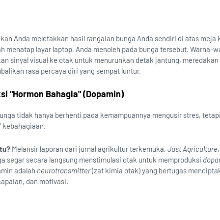
an Anda meletakkan hasil rangaian bunga Anda sendiri di atas meja k
lah menatap layar laptop, Anda menoleh pada bunga tersebut. Warna-w
an sinyal visual ke otak untuk menurunkan detak jantung, meredakan
likan rasa percaya diri yang sempat luntur.
si "Hormon Bahagia" (Dopamin)
unga tidak hanya berhenti pada kemampuannya mengusir stres, tetapi
" kebahagiaan.
tu?
Melansir laporan dari jurnal agrikultur terkemuka,
Just Agriculture
nga segar secara langsung menstimulasi otak untuk memproduksi
dopa
amin adalah
neurotransmitter
(zat kimia otak) yang bertugas mencipta
apaian, dan motivasi.