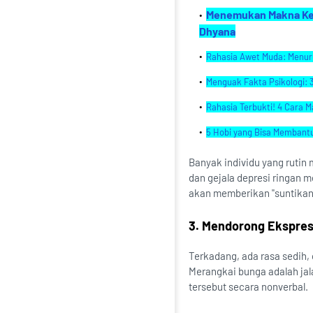
Menemukan Makna Keba
Dhyana
Rahasia Awet Muda: Menuru
Menguak Fakta Psikologi: 3
Rahasia Terbukti! 4 Cara 
5 Hobi yang Bisa Membant
Banyak individu yang rutin
dan gejala depresi ringan 
akan memberikan "suntikan
3. Mendorong Ekspresi
Terkadang, ada rasa sedih,
Merangkai bunga adalah ja
tersebut secara nonverbal.