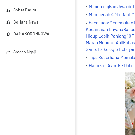
Menenangkan Jiwa di T
Sobat Berita
Membedah 4 Manfaat Me
GoHans News
baca juga:Menemukan M
Kedamaian DhyanaRahasia
DAMAKORONKOWA
Hidup Lebih Panjang 10 T
Marah Menurut AhliRahas
Sains Psikologi5 Hobi y
Sregep Ngaji
Tips Sederhana Memula
Hadirkan Alam ke Dala