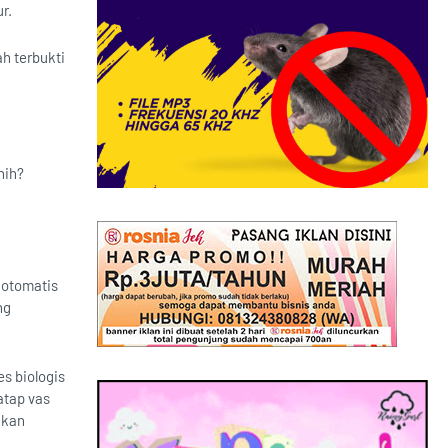
r.
h terbukti
nih?
 otomatis
ng
s biologis
atap vas
akan