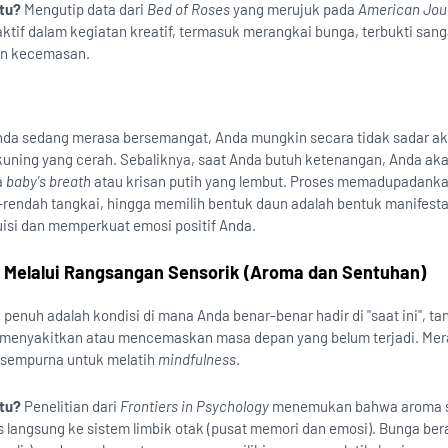
tu?
Mengutip data dari
Bed of Roses
yang merujuk pada
American Jour
 aktif dalam kegiatan kreatif, termasuk merangkai bunga, terbukti sanga
an kecemasan.
da sedang merasa bersemangat, Anda mungkin secara tidak sadar a
kuning yang cerah. Sebaliknya, saat Anda butuh ketenangan, Anda ak
a
baby's breath
atau krisan putih yang lembut. Proses memadupadank
-rendah tangkai, hingga memilih bentuk daun adalah bentuk manifesta
tuisi dan memperkuat emosi positif Anda.
Melalui Rangsangan Sensorik (Aroma dan Sentuhan)
penuh adalah kondisi di mana Anda benar-benar hadir di "saat ini", ta
 menyakitkan atau mencemaskan masa depan yang belum terjadi. Mer
 sempurna untuk melatih
mindfulness
.
tu?
Penelitian dari
Frontiers in Psychology
menemukan bahwa aroma s
langsung ke sistem limbik otak (pusat memori dan emosi). Bunga be