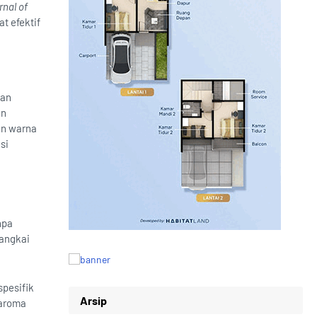
nal of
t efektif
kan
an
an warna
si
npa
angkai
pesifik
Arsip
raroma