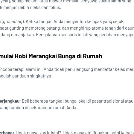
yelir), sedap malam, atau mawar memiliki senyawa volatil alami yang
menjadi lebih rileks dan fokus.
 (
grounding
). Ketika tangan Anda menyentuh kelopak yang sejuk,
saat gunting memotong batang, dan menghirup aroma tanah dari daun
edang dimanjakan. Pengalaman sensoris inilah yang perlahan menyapu
mulai Hobi Merangkai Bunga di Rumah
ncoba terapi alami ini, Anda tidak perlu langsung mendaftar kelas me
adalah panduan singkatnya:
erjangkau:
Beli beberapa tangkai bunga lokal di pasar tradisional ata
 yang tumbuh di pekarangan rumah Anda.
erhana:
Tidak punya vas kristal? Tidak masalah! Gunakan botol kaca b