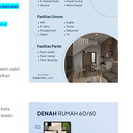
Kedamaian
Tahun
bih stabil
aikan
-kata.
erasaan