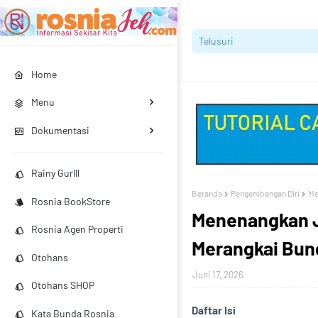
Home
Menu
Dokumentasi
Rainy Gurlll
Beranda
Pengembangan Diri
Me
Rosnia BookStore
Menenangkan J
Rosnia Agen Properti
Merangkai Bun
Otohans
Juni 17, 2026
Otohans SHOP
Daftar Isi
Kata Bunda Rosnia