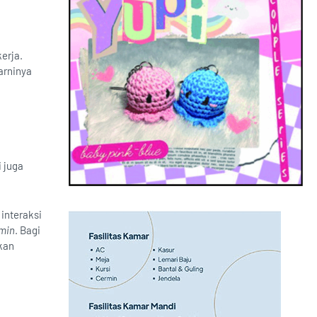
erja.
arninya
 juga
, interaksi
min
. Bagi
kan