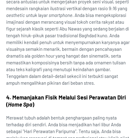
secara antusias untuk mengerjakan proyek seni visual, seperti
mendesain rangkaian ilustrasi vertikal dengan rasio 9:16 yang
aesthetic
untuk layar
smartphone
. Anda bisa mengeksplorasi
imajinasi dengan merancang visual tokoh cerita rakyat atau
figur sejarah klasik seperti Abu Nawas yang sedang berjalan di
tengah hiruk-pikuk pasar tradisional Baghdad kuno. Anda
memiliki kendali penuh untuk menyempurnakan karyanya agar
visualnya semakin menarik, bermain dengan pencahayaan
dramatis ala
golden hour
yang hangat dan sinematik, serta
memastikan komposisinya bersih tanpa ada ornamen tulisan
atau teks kaligrafi yang menutupi keindahan gambar.
Tenggelam dalam detail-detail sekecil ini terbukti sangat
ampuh mengalihkan pikiran dari beban stres.
4. Memanjakan Fisik Melalui Sesi Perawatan Diri
(
Home Spa
)
Merawat tubuh adalah bentuk penghargaan paling nyata
terhadap diri sendiri. Anda bisa menjadikan hari libur Anda
sebagai "Hari Perawatan Paripurna". Tentu saja, Anda bisa
melakukan reservasi di tempat
spa
profesional atau klinik pijat