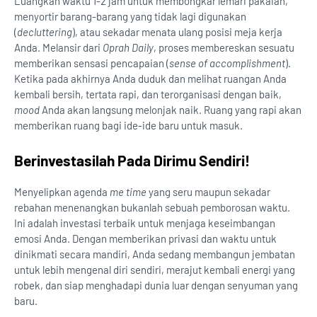
Luangkan waktu 1-2 jam untuk membongkar lemari pakaian,
menyortir barang-barang yang tidak lagi digunakan
(
decluttering
), atau sekadar menata ulang posisi meja kerja
Anda. Melansir dari
Oprah Daily
, proses membereskan sesuatu
memberikan sensasi pencapaian (
sense of accomplishment
).
Ketika pada akhirnya Anda duduk dan melihat ruangan Anda
kembali bersih, tertata rapi, dan terorganisasi dengan baik,
mood
Anda akan langsung melonjak naik. Ruang yang rapi akan
memberikan ruang bagi ide-ide baru untuk masuk.
Berinvestasilah Pada Dirimu Sendiri!
Menyelipkan agenda
me time
yang seru maupun sekadar
rebahan menenangkan bukanlah sebuah pemborosan waktu.
Ini adalah investasi terbaik untuk menjaga keseimbangan
emosi Anda. Dengan memberikan privasi dan waktu untuk
dinikmati secara mandiri, Anda sedang membangun jembatan
untuk lebih mengenal diri sendiri, merajut kembali energi yang
robek, dan siap menghadapi dunia luar dengan senyuman yang
baru.