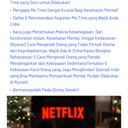
Time yang Seru untuk Dilakukan!
Mengapa Me Time Sangat Krusial Bagi Kesehatan Mental?
Daftar 5 Rekomendasi Kegiatan Me Time yang Wajib Anda
Coba
baca juga:Menemukan Makna Kebahagiaan: Dari
Kenikmatan Instan, Kesehatan Mental, hingga Kedamaian
Dhyana3 Cara Mengenali Orang yang Tidak Pernah Drama
dari Kepribadiannya, Wajib Ada di Sirkel Kamu!Bongkar
Rahasianya! 5 Cara Mengenali Orang yang Pandai
Mendengarkan dari Kebiasaan SederhanaTemukan 5
Kebiasaan Kecil Orang yang Jago Menghindari Drama5 Hobi
yang Bisa Membantu Memperkuat Mental, Mudah Dilakukan
di Rumah!
Berinvestasilah Pada Dirimu Sendiri!