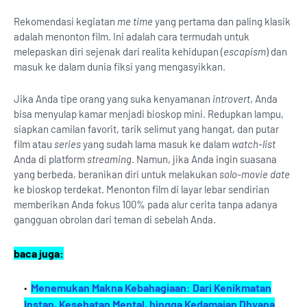
Rekomendasi kegiatan
me time
yang pertama dan paling klasik
adalah menonton film. Ini adalah cara termudah untuk
melepaskan diri sejenak dari realita kehidupan (
escapism
) dan
masuk ke dalam dunia fiksi yang mengasyikkan.
Jika Anda tipe orang yang suka kenyamanan
introvert
, Anda
bisa menyulap kamar menjadi bioskop mini. Redupkan lampu,
siapkan camilan favorit, tarik selimut yang hangat, dan putar
film atau
series
yang sudah lama masuk ke dalam
watch-list
Anda di platform
streaming
. Namun, jika Anda ingin suasana
yang berbeda, beranikan diri untuk melakukan
solo-movie date
ke bioskop terdekat. Menonton film di layar lebar sendirian
memberikan Anda fokus 100% pada alur cerita tanpa adanya
gangguan obrolan dari teman di sebelah Anda.
baca juga:
Menemukan Makna Kebahagiaan: Dari Kenikmatan
Instan, Kesehatan Mental, hingga Kedamaian Dhyana