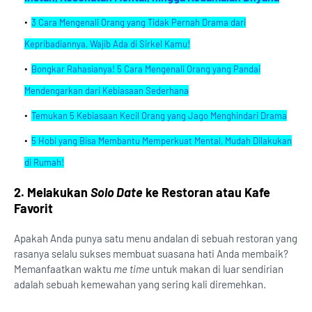
3 Cara Mengenali Orang yang Tidak Pernah Drama dari
Kepribadiannya, Wajib Ada di Sirkel Kamu!
Bongkar Rahasianya! 5 Cara Mengenali Orang yang Pandai
Mendengarkan dari Kebiasaan Sederhana
Temukan 5 Kebiasaan Kecil Orang yang Jago Menghindari Drama
5 Hobi yang Bisa Membantu Memperkuat Mental, Mudah Dilakukan
di Rumah!
2. Melakukan
Solo Date
ke Restoran atau Kafe
Favorit
Apakah Anda punya satu menu andalan di sebuah restoran yang
rasanya selalu sukses membuat suasana hati Anda membaik?
Memanfaatkan waktu
me time
untuk makan di luar sendirian
adalah sebuah kemewahan yang sering kali diremehkan.