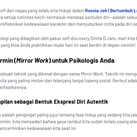
ofi dan napas yang selalu kita hidupi dalam
Rosnia Jeh | Bertumbuh 
wa setiap rutinitas kecil—termasuk menatap pantulan diri—adalah sebu
efleksikan kedewasaan karakter dan menyuburkan cinta pada diri se
ologi yang dibagikan oleh pakar
self-discovery
Smita D Jain, mari kita
yang bisa Anda praktikkan mulai hari ini saat berdiri di depan cermin!
rmin (
Mirror Work
) untuk Psikologis Anda
 sebuah teknik yang dikenal dengan nama
Mirror Work
. Teknik ini meng
kita yang paling rentan dan telanjang tanpa topeng sosial. Berikut ad
anfaatkannya:
ilan sebagai Bentuk Ekspresi Diri Autentik
in adalah pengingat paling jujur tentang fase hidup yang sedang kita jal
rmin, kita menyadari bahwa gaya rambut kita sudah terlalu usang ata
 mencerminkan kedewasaan kita saat ini.