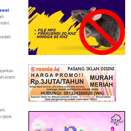
Lewat
ah
ndiri.
 bedah
ajarkan
alah enam
ani.
u gaya