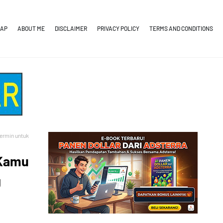
MAP
ABOUT ME
DISCLAIMER
PRIVACY POLICY
TERMS AND CONDITIONS
Cermin untuk
 Kamu
g