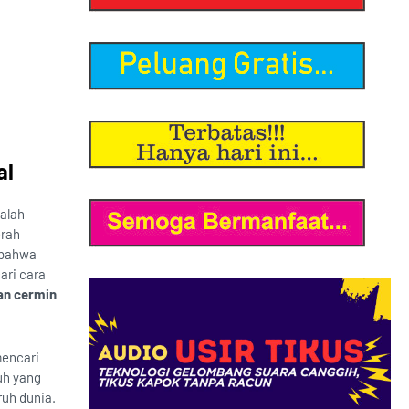
al
yalah
erah
 bahwa
ari cara
pan cermin
mencari
uh yang
ruh dunia.