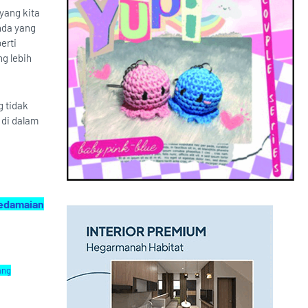
 yang kita
nda yang
erti
g lebih
g tidak
 di dalam
Kedamaian
ang