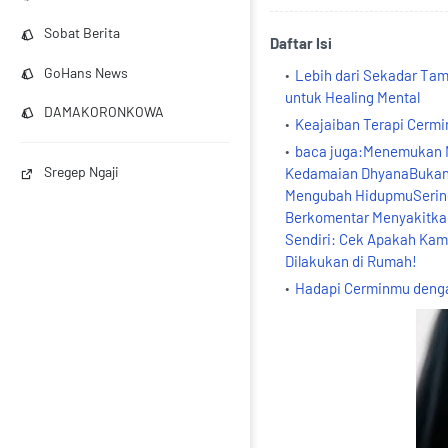
Sobat Berita
Daftar Isi
GoHans News
Lebih dari Sekadar Tam
untuk Healing Mental
DAMAKORONKOWA
Keajaiban Terapi Cermin
baca juga:Menemukan M
Sregep Ngaji
Kedamaian DhyanaBukan Se
Mengubah HidupmuSering 
Berkomentar Menyakitkan
Sendiri: Cek Apakah Ka
Dilakukan di Rumah!
Hadapi Cerminmu denga