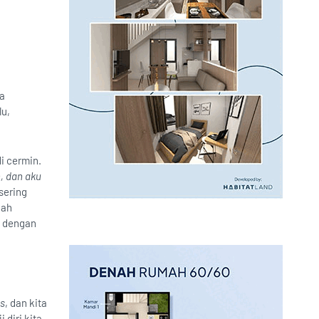
da
lu,
i cermin.
, dan aku
sering
iah
p dengan
es
, dan kita
 diri kita