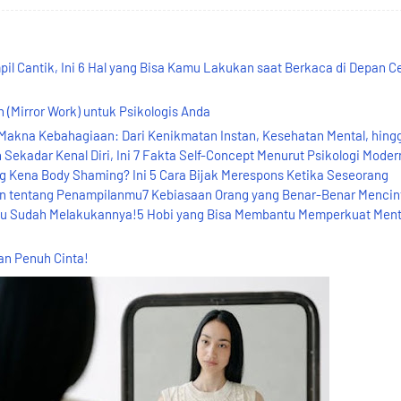
pil Cantik, Ini 6 Hal yang Bisa Kamu Lakukan saat Berkaca di Depan C
 (Mirror Work) untuk Psikologis Anda
akna Kebahagiaan: Dari Kenikmatan Instan, Kesehatan Mental, hing
kadar Kenal Diri, Ini 7 Fakta Self-Concept Menurut Psikologi Moder
Kena Body Shaming? Ini 5 Cara Bijak Merespons Ketika Seseorang
 tentang Penampilanmu7 Kebiasaan Orang yang Benar-Benar Mencint
mu Sudah Melakukannya!5 Hobi yang Bisa Membantu Memperkuat Ment
n Penuh Cinta!