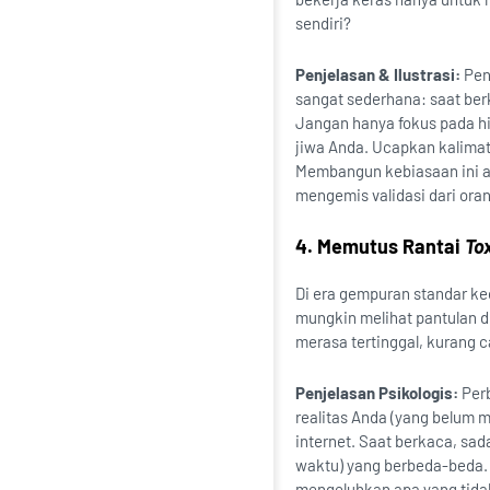
sendiri?
Penjelasan & Ilustrasi:
Pen
sangat sederhana: saat berk
Jangan hanya fokus pada h
jiwa Anda. Ucapkan kalimat 
Membangun kebiasaan ini ak
mengemis validasi dari oran
4. Memutus Rantai
To
Di era gempuran standar kec
mungkin melihat pantulan di
merasa tertinggal, kurang c
Penjelasan Psikologis:
Perb
realitas Anda (yang belum 
internet. Saat berkaca, sa
waktu) yang berbeda-beda. 
mengeluhkan apa yang tidak