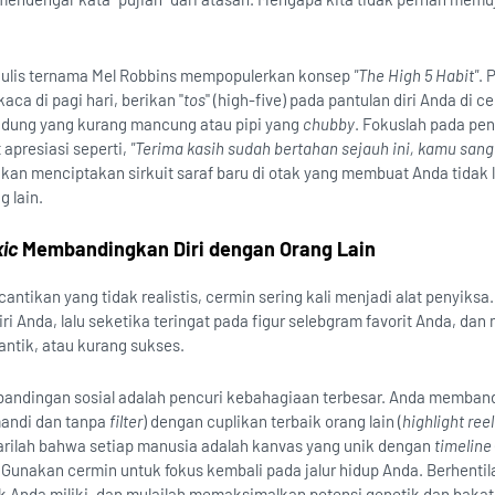
ulis ternama Mel Robbins mempopulerkan konsep
"The High 5 Habit"
. 
aca di pagi hari, berikan "
tos
" (high-five) pada pantulan diri Anda di c
idung yang kurang mancung atau pipi yang
chubby
. Fokuslah pada pe
apresiasi seperti,
"Terima kasih sudah bertahan sejauh ini, kamu sanga
an menciptakan sirkuit saraf baru di otak yang membuat Anda tidak l
g lain.
xic
Membandingkan Diri dengan Orang Lain
antikan yang tidak realistis, cermin sering kali menjadi alat penyiksa
ri Anda, lalu seketika teringat pada figur selebgram favorit Anda, dan 
antik, atau kurang sukses.
andingan sosial adalah pencuri kebahagiaan terbesar. Anda memban
mandi dan tanpa
filter
) dengan cuplikan terbaik orang lain (
highlight reel
darilah bahwa setiap manusia adalah kanvas yang unik dengan
timeline
Gunakan cermin untuk fokus kembali pada jalur hidup Anda. Berhentil
 Anda miliki, dan mulailah memaksimalkan potensi genetik dan bakat