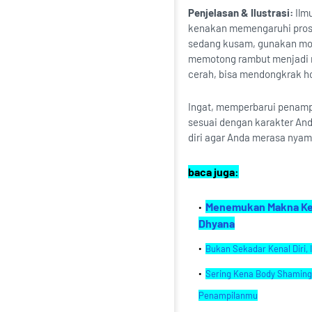
Penjelasan & Ilustrasi:
Ilmu
kenakan memengaruhi proses
sedang kusam, gunakan mo
memotong rambut menjadi
cerah, bisa mendongkrak h
Ingat, memperbarui penampi
sesuai dengan karakter And
diri agar Anda merasa nyama
baca juga:
Menemukan Makna Keba
Dhyana
Bukan Sekadar Kenal Diri,
Sering Kena Body Shaming?
Penampilanmu