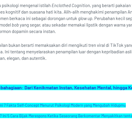
 psikologi mengenal istilah
Enclothed Cognition
, yang berarti pakaian
 kognitif dan suasana hati kita. Alih-alih menghakimi penampilan A
men berkaca ini sebagai dorongan untuk
glow up
. Perubahan kecil sep
 model
bob
yang segar, atau sekadar memakai lipstik dengan warna yan
ormon dopamin secara instan.
lan bukan berarti memaksakan diri mengikuti tren viral di TikTok yan
a. Ini tentang menyelaraskan penampilan luar dengan kepribadian asli
n, elegan, dan autentik.
hagiaan: Dari Kenikmatan Instan, Kesehatan Mental, hingga 
 Ini 7 Fakta Self-Concept Menurut Psikologi Modern yang Mengubah Hidupmu
 Ini 5 Cara Bijak Merespons Ketika Seseorang Berkomentar Menyakitkan tent