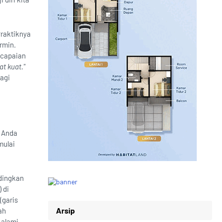
Praktiknya
ermin.
ncapaian
t kuat."
agi
. Anda
mulai
dingkan
) di
(garis
Arsip
ah
 alami