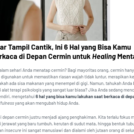
ar Tampil Cantik, Ini 6 Hal yang Bisa Kamu
rkaca di Depan Cermin untuk
Healing
Ment
dalam sehari Anda menatap cermin? Bagi mayoritas orang, cermin han
g digunakan untuk memastikan riasan wajah tidak luntur, merapikan k
kah ada sisa makanan yang menempel di gigi. Namun, tahukah Anda
i alat terapi psikologis yang sangat luar biasa? Jika Anda sedang menc
sendiri, mengetahui
6 hal yang bisa kamu lakukan saat berkaca di de
fulness
yang akan mengubah hidup Anda.
di depan cermin justru menjadi ajang penghakiman. Kita terlalu fokus 
i jerawat yang baru tumbuh, kerutan di sudut mata, hingga bentuk tub
aan
insecure
ini sangat manusiawi dan dialami oleh jutaan orang di selu