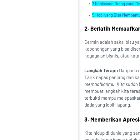
7 Kebiasaan Orang yang Be
5 Hobi yang Bisa Membant
2. Berlatih Memaafkan
Cermin adalah saksi bisu ya
kebohongan yang bisa disem
kegagalan bisnis, atau kat
Langkah Terapi:
Daripada 
Tarik napas panjang dan k
memaafkanmu. Kita sudah bel
membuat langkah kita terasa
terbukti mampu melepaskan 
dada yang lebih lapang.
3. Memberikan Apresias
Kita hidup di dunia yang s
bekerja keras hanya untuk m