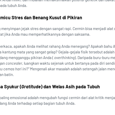
pada tubuh Anda.
emicu Stres dan Benang Kusut di Pikiran
 menyimpan jejak stres dengan sangat rapi. Cermin bisa menjadi alat 
rat jika Anda mau memperhatikannya dengan saksama.
erkaca, apakah Anda melihat rahang Anda menegang? Apakah bahu 
kantung mata yang sangat gelap? Gejala-gejala fisik tersebut adalah 
dang mengganggu pikiran Anda (
overthinking
). Daripada buru-buru m
ngan
concealer
, luangkan waktu sejenak untuk bertanya pada diri sendi
 cemas hari ini?"
Mengenali akar masalah adalah setengah jalan men
n batin.
a Syukur (
Gratitude
) dan Welas Asih pada Tubuh
aling emosional adalah mengubah fungsi cermin dari alat kritik menjad
dang Anda terhadap setiap bagian tubuh Anda.