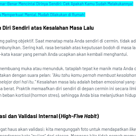
nar-Benar Mencintai Dirinya Sendiri: Cek Apakah Kamu Sudah Melakukannya!
u Memperkuat Mental, Mudah Dilakukan di Rumah!
 Diri Sendiri atas Kesalahan Masa Lalu
ng paling objektif. Saat menatap mata Anda sendiri di cermin, tidak a
bunyikan. Sering kali, rasa bersalah atas keputusan bodoh di masa la
a-kata kasar yang pernah Anda ucapkan akan kembali menghantui.
membuang muka atau menunduk, tataplah tepat ke manik mata Anda d
atakan dengan suara pelan:
"Aku tahu kamu pernah membuat kesalahan
ajar dari hal itu."
Kesalahan masa lalu adalah beban emosional yang 
 berat. Praktik memaafkan diri sendiri di depan cermin ini secara ilm
beban kortisol (hormon stres), sehingga Anda bisa melanjutkan hidu
i dan Validasi Internal (
High-Five Habit
)
angat haus akan validasi; kita mengunggah foto untuk mendapatkan
lik
endengar kata "pujian" dari atasan. Mengapa kita tidak pernah memuji