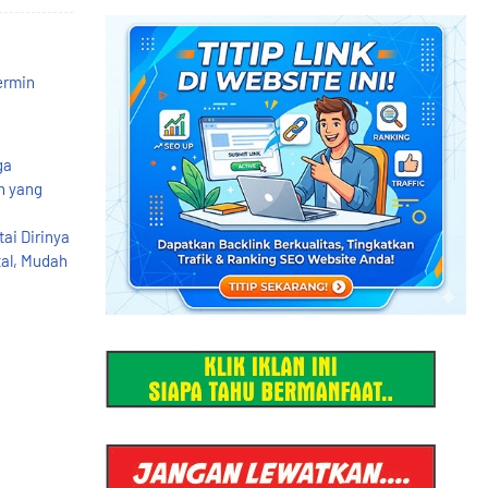
ermin
ga
n yang
ai Dirinya
al, Mudah