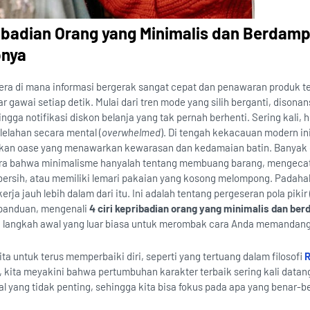
pribadian Orang yang Minimalis dan Berdam
pnya
i era di mana informasi bergerak sangat cepat dan penawaran produk t
r gawai setiap detik. Mulai dari tren mode yang silih berganti, disona
ngga notifikasi diskon belanja yang tak pernah berhenti. Sering kali, 
lelahan secara mental (
overwhelmed
). Di tengah kekacauan modern in
aikan oase yang menawarkan kewarasan dan kedamaian batin. Banyak
ra bahwa minimalisme hanyalah tentang membuang barang, mengecat
ersih, atau memiliki lemari pakaian yang kosong melompong. Padahal
rja jauh lebih dalam dari itu. Ini adalah tentang pergeseran pola pikir 
 panduan, mengenali
4 ciri kepribadian orang yang minimalis dan be
 langkah awal yang luar biasa untuk merombak cara Anda memandang
a untuk terus memperbaiki diri, seperti yang tertuang dalam filosofi
R
, kita meyakini bahwa pertumbuhan karakter terbaik sering kali datang
l yang tidak penting, sehingga kita bisa fokus pada apa yang benar-b