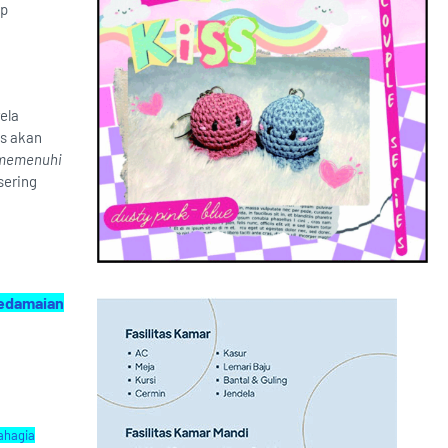
ap
ela
is akan
 memenuhi
sering
Kedamaian
ahagia