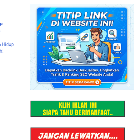
ga
u
a Hidup
h!