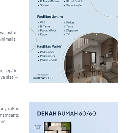
ya justru
inimalis
ng sepatu
ya sisa"—
hanya akan
, membantu
an"