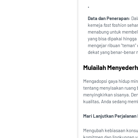
Data dan Penerapan:
Dal
kemeja
fast fashion
sehar
menabung untuk membeli 
yang bisa dipakai hingga 
mengejar ribuan "teman" 
dekat yang benar-benar 
Mulailah Menyeder
Mengadopsi gaya hidup mini
tentang menyisakan ruang b
menyingkirkan sisanya. De
kualitas, Anda sedang mem
Mari Lanjutkan Perjalana
Mengubah kebiasaan konsum
komitmen dan lingkungan ya