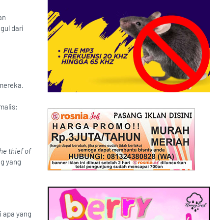
an
gul dari
mereka.
malis:
he thief of
ng yang
i apa yang