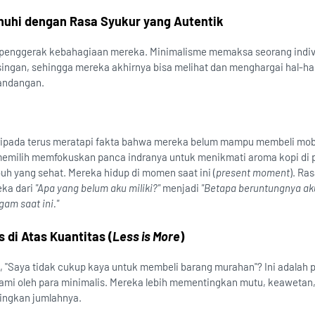
enuhi dengan Rasa Syukur yang Autentik
in penggerak kebahagiaan mereka. Minimalisme memaksa seorang indiv
ngan, sehingga mereka akhirnya bisa melihat dan menghargai hal-hal
pandangan.
ipada terus meratapi fakta bahwa mereka belum mampu membeli mob
memilih memfokuskan panca indranya untuk menikmati aroma kopi di p
buh yang sehat. Mereka hidup di momen saat ini (
present moment
). Ra
ka dari
"Apa yang belum aku miliki?"
menjadi
"Betapa beruntungnya a
am saat ini."
 di Atas Kuantitas (
Less is More
)
"Saya tidak cukup kaya untuk membeli barang murahan"? Ini adalah p
mi oleh para minimalis. Mereka lebih mementingkan mutu, keawetan, 
ingkan jumlahnya.