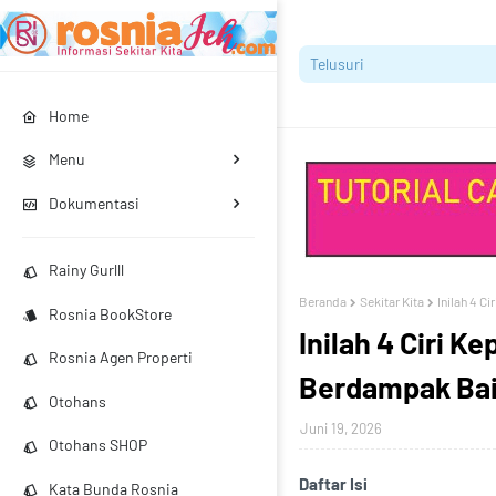
Home
Menu
Dokumentasi
Rainy Gurlll
Beranda
Sekitar Kita
Inilah 4 C
Rosnia BookStore
Inilah 4 Ciri K
Rosnia Agen Properti
Berdampak Bai
Otohans
Juni 19, 2026
Otohans SHOP
Daftar Isi
Kata Bunda Rosnia