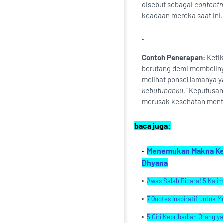
disebut sebagai
content
keadaan mereka saat ini.
Contoh Penerapan:
Ketik
berutang demi membeliny
melihat ponsel lamanya y
kebutuhanku."
Keputusan 
merusak kesehatan ment
baca juga:
Menemukan Makna Keba
Dhyana
Awas Salah Bicara! 5 Kalim
7 Quotes Inspiratif untuk 
5 Ciri Kepribadian Orang 