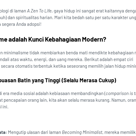
ologi di laman
A Zen To Life
, gaya hidup ini sangat erat kaitannya deng
h) dan spiritualitas harian. Mari kita bedah satu per satu karakter ung
a segera Anda adopsi!
me adalah Kunci Kebahagiaan Modern?
n minimalisme tidak membiarkan benda mati mendikte kebahagiaan 
dali atas waktu, energi, dan uang mereka. Berikut adalah empat ciri
secara otomatis terbentuk ketika seseorang memilih jalan hidup mini
epuasan Batin yang Tinggi (Selalu Merasa Cukup)
di era media sosial adalah kebiasaan membandingkan (
comparison is t
ihat pencapaian orang lain, kita akan selalu merasa kurang. Namun, ora
 ini.
ata:
Mengutip ulasan dari laman
Becoming Minimalist
, mereka memilik