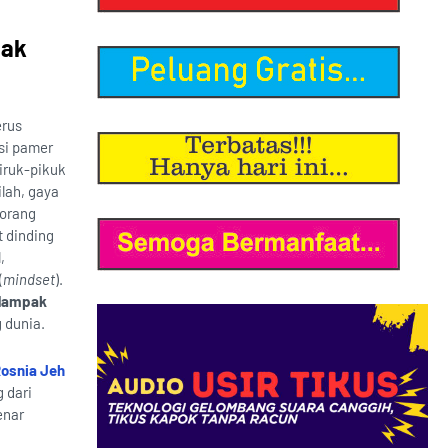
pak
erus
nsi pamer
hiruk-pikuk
ilah, gaya
 orang
 dinding
,
(
mindset
).
rdampak
 dunia.
osnia Jeh
 dari
enar