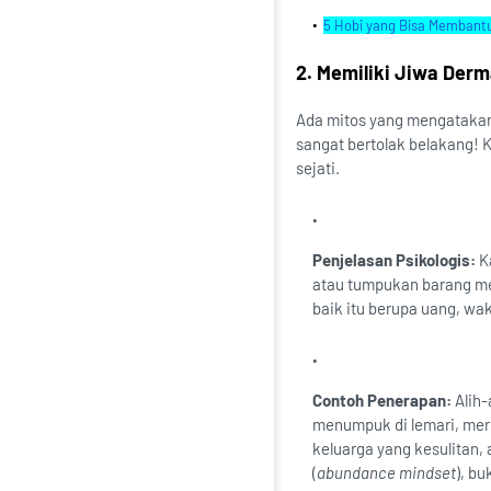
5 Hobi yang Bisa Membant
2. Memiliki Jiwa De
Ada mitos yang mengatakan 
sangat bertolak belakang! 
sejati.
Penjelasan Psikologis:
K
atau tumpukan barang me
baik itu berupa uang, wa
Contoh Penerapan:
Alih-
menumpuk di lemari, mer
keluarga yang kesulitan,
(
abundance mindset
), bu