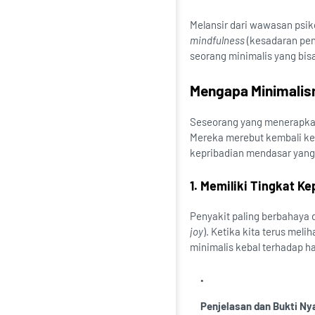
Melansir dari wawasan psik
mindfulness
(kesadaran penu
seorang minimalis yang bis
Mengapa Minimalis
Seseorang yang menerapka
Mereka merebut kembali ken
kepribadian mendasar yang 
1. Memiliki Tingkat K
Penyakit paling berbahaya 
joy
). Ketika kita terus mel
minimalis kebal terhadap hal
Penjelasan dan Bukti Ny