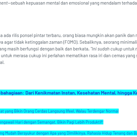
ment
—sebuah kepuasan mental dan emosional yang mendalam terhad
a ada rilis ponsel pintar terbaru, orang biasa mungkin akan panik dan r
a agar tidak ketinggalan zaman (FOMO). Sebaliknya, seorang minimal
ang masih berfungsi dengan baik dan berkata,
"Ini sudah cukup untuk
untuk merasa cukup ini perlahan mematikan rasa iri dan cemas yang 
al.
hagiaan: Dari Kenikmatan Instan, Kesehatan Mental, hingga 
at yang Bikin Orang Cerdas Langsung Ilfeel, Walau Terdengar Normal
Mengawali Hari dengan Semangat, Bikin Pagi Lebih Produktif!
yang Mudah Bersyukur dengan Apa yang Dimilikinya, Rahasia Hidup Tenang dan B