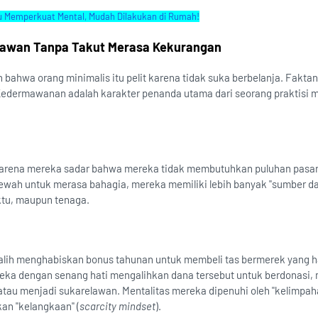
u Memperkuat Mental, Mudah Dilakukan di Rumah!
rmawan Tanpa Takut Merasa Kekurangan
bahwa orang minimalis itu pelit karena tidak suka berbelanja. Faktan
Kedermawanan adalah karakter penanda utama dari seorang praktisi m
arena mereka sadar bahwa mereka tidak membutuhkan puluhan pasa
wah untuk merasa bahagia, mereka memiliki lebih banyak "sumber da
ktu, maupun tenaga.
alih menghabiskan bonus tahunan untuk membeli tas bermerek yang 
eka dengan senang hati mengalihkan dana tersebut untuk berdonasi
 atau menjadi sukarelawan. Mentalitas mereka dipenuhi oleh "kelimpah
kan "kelangkaan" (
scarcity mindset
).