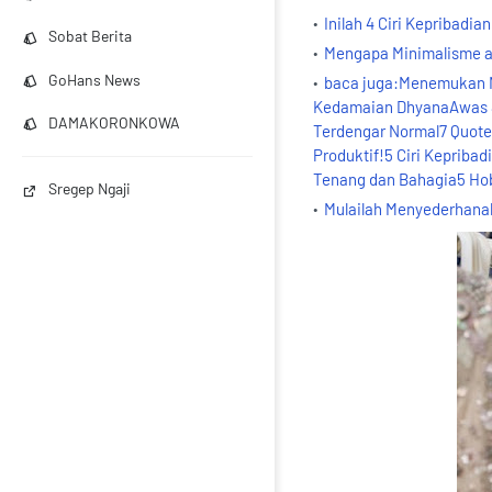
Inilah 4 Ciri Kepribadi
Sobat Berita
Mengapa Minimalisme a
GoHans News
baca juga:Menemukan M
Kedamaian DhyanaAwas Sal
DAMAKORONKOWA
Terdengar Normal7 Quotes
Produktif!5 Ciri Kepriba
Tenang dan Bahagia5 Hob
Sregep Ngaji
Mulailah Menyederhana