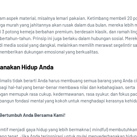
am aspek material, misalnya lemari pakaian. Ketimbang membeli 20 p
ga murah yang jahitannya akan rusak dalam dua bulan, mereka lebih 
3 potong kemeja berbahan premium, berdesain klasik, dan ramah li
bertahun-tahun. Prinsip ini juga berlaku dalam hubungan sosial. Merek
di media sosial yang dangkal, melainkan memilih merawat segelintir s
memberikan dukungan emosional yang berkualitas.
hanakan Hidup Anda
malis tidak berarti Anda harus membuang semua barang yang Anda cin
agi hal-hal yang benar-benar membawa nilai dan kebahagiaan, serta
ngan memupuk rasa cukup, kedermawanan, rasa syukur, dan fokus pa
bangun fondasi mental yang kokoh untuk menghadapi kerasnya kehid
n Bertumbuh Anda Bersama Kami!
tif menjadi gaya hidup yang lebih bermakna (
mindful
) membutuhka
ng tepat. Jika Anda terinspirasi untuk mulai menyederhanakan hidup