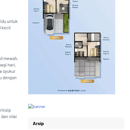
idu untuk
 kecil
il mewah,
agi hari,
sa syukur
ku dengan
rinsip
dan nilai
Arsip