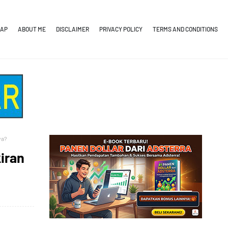
MAP
ABOUT ME
DISCLAIMER
PRIVACY POLICY
TERMS AND CONDITIONS
ya?
iran