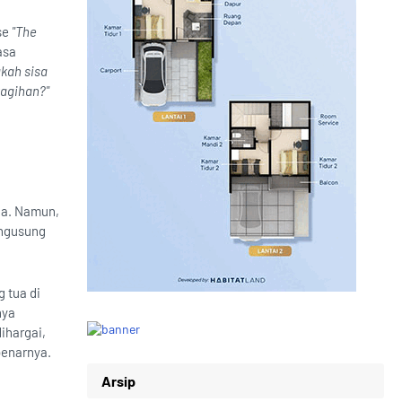
se
"The
asa
kah sisa
tagihan?"
ka. Namun,
ngusung
 tua di
nya
ihargai,
benarnya.
Arsip