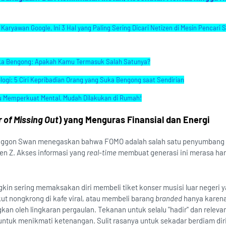
aryawan Google, Ini 3 Hal yang Paling Sering Dicari Netizen di Mesin Pencari 
ka Bengong: Apakah Kamu Termasuk Salah Satunya?
ogi: 5 Ciri Kepribadian Orang yang Suka Bengong saat Sendirian
u Memperkuat Mental, Mudah Dilakukan di Rumah!
 of Missing Out
) yang Menguras Finansial dan Energi
illwaggon Swan menegaskan bahwa FOMO adalah salah satu penyumbang 
n Z. Akses informasi yang
real-time
membuat generasi ini merasa har
in sering memaksakan diri membeli tiket konser musisi luar negeri 
ut nongkrong di kafe viral, atau membeli barang
branded
hanya karena
ngkan oleh lingkaran pergaulan. Tekanan untuk selalu "hadir" dan relevan
k menikmati ketenangan. Sulit rasanya untuk sekadar berdiam diri