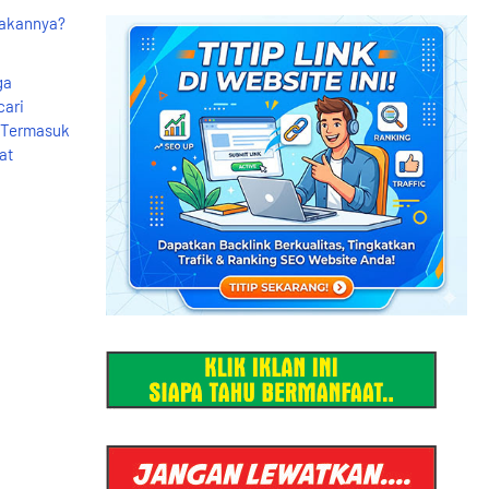
sakannya?
ga
cari
 Termasuk
at