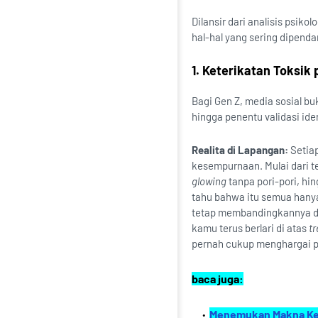
Dilansir dari analisis psikol
hal-hal yang sering dipenda
1. Keterikatan Toksik
Bagi Gen Z, media sosial bu
hingga penentu validasi id
Realita di Lapangan:
Setiap
kesempurnaan. Mulai dari t
glowing
tanpa pori-pori, hi
tahu bahwa itu semua hany
tetap membandingkannya d
kamu terus berlari di atas
tr
pernah cukup menghargai pe
baca juga:
Menemukan Makna Keba