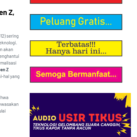
en Z,
12) sering
eknologi.
an akan
menghantui
rmalisasi
en Z
l-hal yang
bahwa
ndewasakan
lai