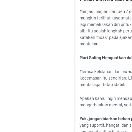
Menjadi bagian dari Gen Z 
mungkin terlihat kasatmata,
lagi memaksakan diri untuk
aib; itu adalah langkah pe
katakan "tidak" pada ajaka
mentalmu.
Mari Saling Menguatkan da
Merasa kelelahan dan
burno
kecemasan itu sendirian. L
mental agar tetap stabil.
Apakah kamu ingin menda
mengorbankan mental, sert
Yuk, jangan biarkan beban
yang suportif, hangat, dan
semangat setiap harinya!