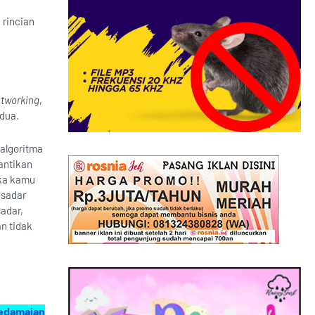
 rincian
tworking
,
 dua.
algoritma
antikan
ika kamu
 sadar
adar,
an tidak
Kedamaian