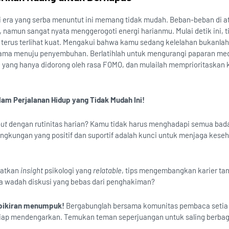
di era yang serba menuntut ini memang tidak mudah. Beban-beban di a
 namun sangat nyata menggerogoti energi harianmu. Mulai detik ini, t
 terus terlihat kuat. Mengakui bahwa kamu sedang kelelahan bukanla
rtama menuju penyembuhan. Berlatihlah untuk mengurangi paparan medi
n yang hanya didorong oleh rasa FOMO, dan mulailah memprioritaskan
lam Perjalanan Hidup yang Tidak Mudah Ini!
ut
dengan rutinitas harian? Kamu tidak harus menghadapi semua bad
ingkungan yang positif dan suportif adalah kunci untuk menjaga kese
patkan
insight
psikologi yang
relatable
, tips mengembangkan karier ta
a wadah diskusi yang bebas dari penghakiman?
 pikiran menumpuk!
Bergabunglah bersama komunitas pembaca setia
 siap mendengarkan. Temukan teman seperjuangan untuk saling berbag