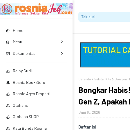
Home
Menu
Dokumentasi
Rainy Gurlll
Beranda
Sekitar Kita
Bongkar H
Rosnia BookStore
Bongkar Habis
Rosnia Agen Properti
Gen Z, Apakah
Otohans
Juni 10, 2026
Otohans SHOP
Daftar Isi
Kata Bunda Rosnia