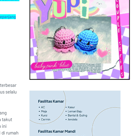
Sepanjang
terbesar
us selalu
yang
 takut
 ini
 di rumah