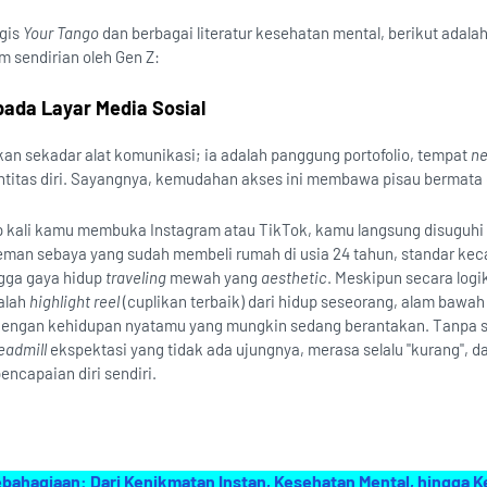
ogis
Your Tango
dan berbagai literatur kesehatan mental, berikut adalah
m sendirian oleh Gen Z:
 pada Layar Media Sosial
kan sekadar alat komunikasi; ia adalah panggung portofolio, tempat
ne
entitas diri. Sayangnya, kemudahan akses ini membawa pisau bermata
 kali kamu membuka Instagram atau TikTok, kamu langsung disuguhi 
eman sebaya yang sudah membeli rumah di usia 24 tahun, standar kec
ngga gaya hidup
traveling
mewah yang
aesthetic
. Meskipun secara log
alah
highlight reel
(cuplikan terbaik) dari hidup seseorang, alam bawah
engan kehidupan nyatamu yang mungkin sedang berantakan. Tanpa s
eadmill
ekspektasi yang tidak ada ujungnya, merasa selalu "kurang", d
ncapaian diri sendiri.
hagiaan: Dari Kenikmatan Instan, Kesehatan Mental, hingga 