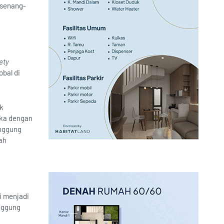
senang-
ety
obal di
k
uka dengan
anggung
ah
i menjadi
anggung