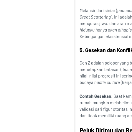
Melansir dari siniar (
podcas
Great Scattering"
. Ini adala
menguras jiwa, dan arah 
hidupku hanya akan dihabis
Kebingungan eksistensial i
5. Gesekan dan Konfli
Gen Z adalah pelopor yang
menetapkan batasan (
boun
nilai-nilai progresif ini se
budaya
hustle culture
(kerja
Contoh Gesekan:
Saat kamu
rumah mungkin melabelimu s
validasi dari figur otorita
dan tidak memiliki ruang am
Peluk Dirimu dan B