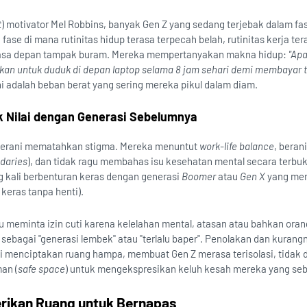
t
) motivator Mel Robbins, banyak Gen Z yang sedang terjebak dalam fa
h fase di mana rutinitas hidup terasa terpecah belah, rutinitas kerja ter
masa depan tampak buram. Mereka mempertanyakan makna hidup:
"Apa
kan untuk duduk di depan laptop selama 8 jam sehari demi membayar 
ni adalah beban berat yang sering mereka pikul dalam diam.
k Nilai dengan Generasi Sebelumnya
 berani mematahkan stigma. Mereka menuntut
work-life balance
, berani
daries
), dan tidak ragu membahas isu kesehatan mental secara terbu
ring kali berbenturan keras dengan generasi
Boomer
atau
Gen X
yang me
 keras tanpa henti).
 meminta izin cuti karena kelelahan mental, atasan atau bahkan orang
ebagai "generasi lembek" atau "terlalu baper". Penolakan dan kurang
s ini menciptakan ruang hampa, membuat Gen Z merasa terisolasi, tidak d
an (
safe space
) untuk mengekspresikan keluh kesah mereka yang se
erikan Ruang untuk Bernapas