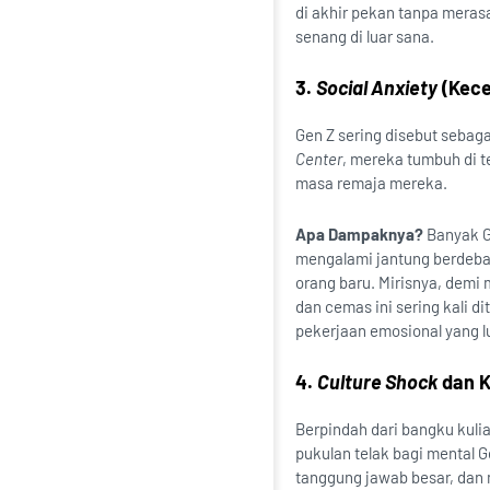
di akhir pekan tanpa meras
senang di luar sana.
3.
Social Anxiety
(Kece
Gen Z sering disebut sebaga
Center
, mereka tumbuh di te
masa remaja mereka.
Apa Dampaknya?
Banyak G
mengalami jantung berdebar
orang baru. Mirisnya, demi
dan cemas ini sering kali d
pekerjaan emosional yang l
4.
Culture Shock
dan Kr
Berpindah dari bangku kulia
pukulan telak bagi mental 
tanggung jawab besar, dan