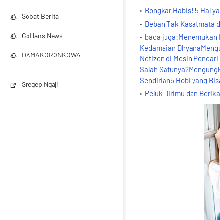
Bongkar Habis! 5 Hal 
Sobat Berita
Beban Tak Kasatmata d
GoHans News
baca juga:Menemukan M
Kedamaian DhyanaMengupa
DAMAKORONKOWA
Netizen di Mesin Penca
Salah Satunya?Mengungka
Sendirian5 Hobi yang Bi
Sregep Ngaji
Peluk Dirimu dan Berik