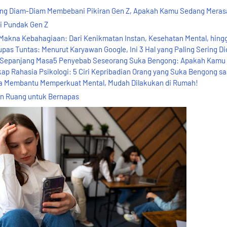
yang Diam-Diam Membebani Pikiran Gen Z, Apakah Kamu Sedang Mera
i Pundak Gen Z
akna Kebahagiaan: Dari Kenikmatan Instan, Kesehatan Mental, hing
s Tuntas: Menurut Karyawan Google, Ini 3 Hal yang Paling Sering Di
ri Sepanjang Masa5 Penyebab Seseorang Suka Bengong: Apakah Kamu
p Rahasia Psikologi: 5 Ciri Kepribadian Orang yang Suka Bengong sa
sa Membantu Memperkuat Mental, Mudah Dilakukan di Rumah!
an Ruang untuk Bernapas