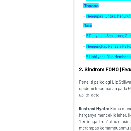
Dhyana
Mengupas Tuntas: Menurut K
Masa
5 Penyebab Seseorang Su
Mengungkap Rahasia Psikol
5 Hobi yang Bisa Membant
2. Sindrom FOMO (
Fear
Peneliti psikologi Liz St
epidemi kecemasan pada Ge
up-to-date
.
Ilustrasi Nyata:
Kamu mungk
harganya mencekik leher, ik
"tertinggal tren" atau diasi
merampas kemampuanmu untu