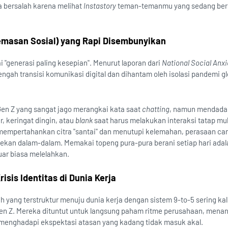
a bersalah karena melihat
Instastory
teman-temanmu yang sedang ber
masan Sosial) yang Rapi Disembunyikan
i "generasi paling kesepian". Menurut laporan dari
National Social Anxi
ngah transisi komunikasi digital dan dihantam oleh isolasi pandemi gl
en Z yang sangat jago merangkai kata saat
chatting
, namun mendada
, keringat dingin, atau
blank
saat harus melakukan interaksi tatap m
 mempertahankan citra "santai" dan menutupi kelemahan, perasaan c
itekan dalam-dalam. Memakai topeng pura-pura berani setiap hari adal
uar biasa melelahkan.
isis Identitas di Dunia Kerja
h yang terstruktur menuju dunia kerja dengan sistem 9-to-5 sering kal
Gen Z. Mereka dituntut untuk langsung paham ritme perusahaan, men
 menghadapi ekspektasi atasan yang kadang tidak masuk akal.