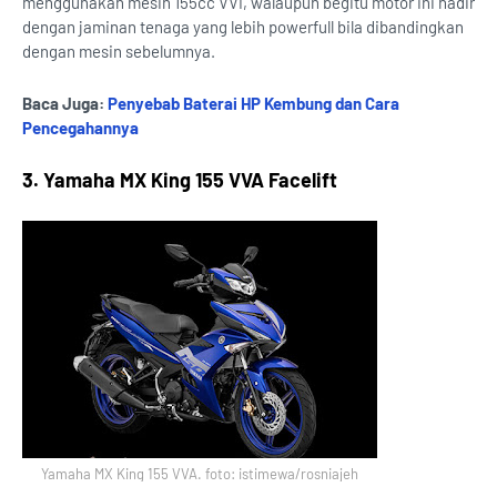
menggunakan mesin 155cc VVI, walaupun begitu motor ini hadir
dengan jaminan tenaga yang lebih powerfull bila dibandingkan
dengan mesin sebelumnya.
Baca Juga:
Penyebab Baterai HP Kembung dan Cara
Pencegahannya
3. Yamaha MX King 155 VVA Facelift
Yamaha MX King 155 VVA. foto: istimewa/rosniajeh