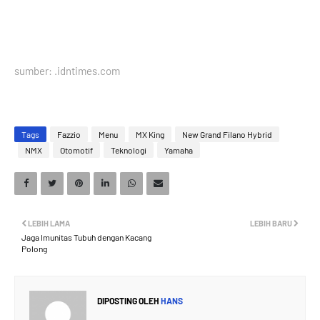
sumber: .idntimes.com
Tags
Fazzio
Menu
MX King
New Grand Filano Hybrid
NMX
Otomotif
Teknologi
Yamaha
LEBIH LAMA
LEBIH BARU
Jaga Imunitas Tubuh dengan Kacang
Polong
DIPOSTING OLEH
HANS