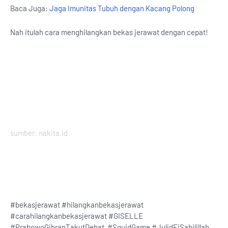
Baca Juga:
Jaga Imunitas Tubuh dengan Kacang Polong
Nah itulah cara menghilangkan bekas jerawat dengan cepat!
sumber: nakita.id
#bekasjerawat #hilangkanbekasjerawat
#carahilangkanbekasjerawat #GISELLE
#PrabowoGibranTakutDebat #SquidGame #JulidFiSabilillah