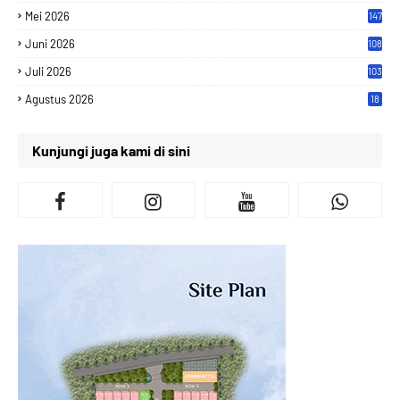
Mei 2026
147
Juni 2026
108
Juli 2026
103
Agustus 2026
18
Kunjungi juga kami di sini