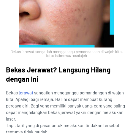
Bekas jerawat sangatlah mengganggu pemandangan di wajah kita.
foto: istimewa/rosniajeh
Bekas Jerawat? Langsung Hilang
dengan Ini
Bekas
jerawat
sangatlah mengganggu pemandangan di wajah
kita. Apalagi bagi remaja. Hal ini dapat membuat kurang
percaya diri. Bagi yang memiliki banyak uang, cara yang paling
cepat menghilangkan bekas jerawat yakni dengan melakukan
laser.
Tapi, tarif yang di pasar untuk melakukan tindakan tersebut
tentunya tidak mudah.