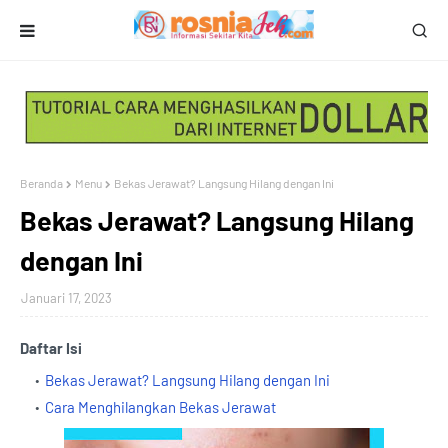
Beranda
Menu
Bekas Jerawat? Langsung Hilang dengan Ini
Bekas Jerawat? Langsung Hilang
dengan Ini
Januari 17, 2023
Daftar Isi
Bekas Jerawat? Langsung Hilang dengan Ini
Cara Menghilangkan Bekas Jerawat