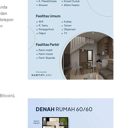
Anda
 dan
telepon
an
Bitcoin),