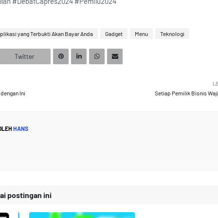
illah #DebatCapres2024 #Pemilu2024
plikasi yang Terbukti Akan Bayar Anda
Gadget
Menu
Teknologi
Twitter
L
dengan Ini
Setiap Pemilik Bisnis Wa
 OLEH
HANS
 postingan ini