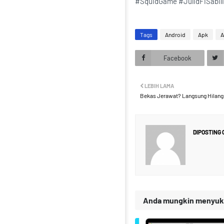
#SquidGame #JulidFiSabil
Tags
Android
Apk
A
Facebook
LEBIH LAMA
Bekas Jerawat? Langsung Hilang 
DIPOSTING
Anda mungkin menyukai