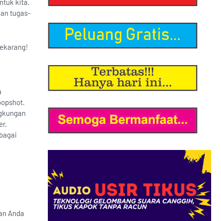
tuk kita.
an tugas-
sekarang!
a
oopshot.
ngkungan
er.
ebagai
an Anda