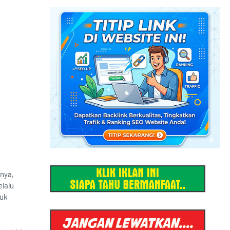
lnya,
elalu
tuk