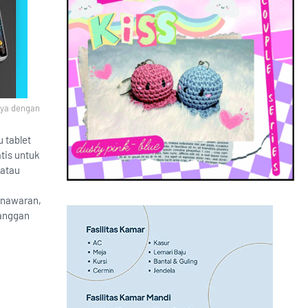
nya dengan
 tablet
tis untuk
 atau
enawaran,
langgan