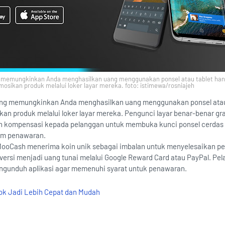
g memungkinkan Anda menghasilkan uang menggunakan ponsel atau tablet ha
sikan produk melalui loker layar mereka. foto: istimewa/rosniajeh
ang memungkinkan Anda menghasilkan uang menggunakan ponsel atau
 produk melalui loker layar mereka. Pengunci layar benar-benar gra
 kompensasi kepada pelanggan untuk membuka kunci ponsel cerdas
im penawaran.
ooCash menerima koin unik sebagai imbalan untuk menyelesaikan p
ersi menjadi uang tunai melalui Google Reward Card atau PayPal. Pe
engunduh aplikasi agar memenuhi syarat untuk penawaran.
Tok Jadi Lebih Cepat dan Mudah