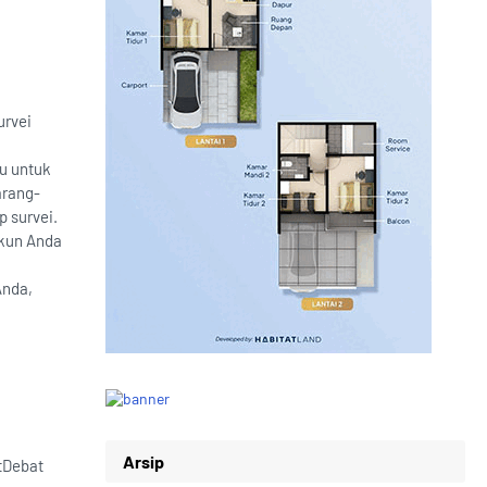
urvei
gu untuk
arang-
p survei.
akun Anda
Anda,
Arsip
utDebat