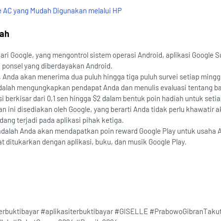
e AC yang Mudah Digunakan melalui HP
iah
 dari Google, yang mengontrol sistem operasi Android, aplikasi Google S
i ponsel yang diberdayakan Android.
i, Anda akan menerima dua puluh hingga tiga puluh survei setiap ming
adalah mengungkapkan pendapat Anda dan menulis evaluasi tentang b
 berkisar dari 0,1 sen hingga $2 dalam bentuk poin hadiah untuk setia
n ini disediakan oleh Google, yang berarti Anda tidak perlu khawatir 
dang terjadi pada aplikasi pihak ketiga.
t adalah Anda akan mendapatkan poin reward Google Play untuk usaha 
t ditukarkan dengan aplikasi, buku, dan musik Google Play.
terbuktibayar #aplikasiterbuktibayar #GISELLE #PrabowoGibranTak