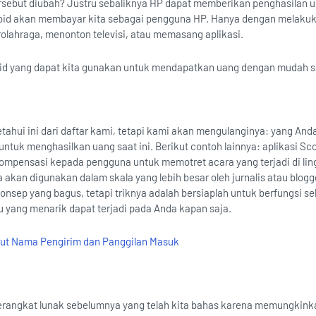
sebut diubah? Justru sebaliknya HP dapat memberikan penghasilan un
roid akan membayar kita sebagai pengguna HP. Hanya dengan melakuk
rolahraga, menonton televisi, atau memasang aplikasi.
roid yang dapat kita gunakan untuk mendapatkan uang dengan mudah 
hui ini dari daftar kami, tetapi kami akan mengulanginya: yang And
ntuk menghasilkan uang saat ini. Berikut contoh lainnya: aplikasi Sc
kompensasi kepada pengguna untuk memotret acara yang terjadi di li
 akan digunakan dalam skala yang lebih besar oleh jurnalis atau blogg
nsep yang bagus, tetapi triknya adalah bersiaplah untuk berfungsi s
tu yang menarik dapat terjadi pada Anda kapan saja.
but Nama Pengirim dan Panggilan Masuk
rangkat lunak sebelumnya yang telah kita bahas karena memungkink