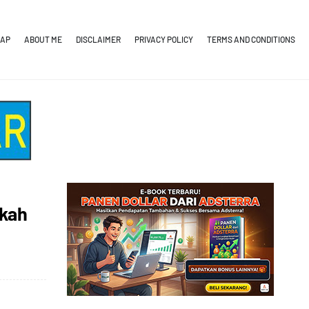
MAP
ABOUT ME
DISCLAIMER
PRIVACY POLICY
TERMS AND CONDITIONS
akah