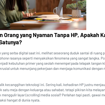
ian Orang yang Nyaman Tanpa HP, Apakah 
Satunya?
 yang serba digital saat ini, melihat seseorang duduk santai di ruang p
phone
rasanya seperti menyaksikan fenomena yang sangat langka. Pon
jadi kebutuhan primer yang seolah menempel pada telapak tangan ki
rusial untuk menunjang pekerjaan dan menjaga komunikasi dengan
alik kecanggihan teknologi ini. Sering kali, kehadiran HP justru menj
uk satu meja dengan keluarga atau sahabat, tetapi pikiran kita melaya
 menggulir layar (
scrolling
) media sosial? Perlahan tapi pasti, gawai
aksi hangat di dunia nyata.