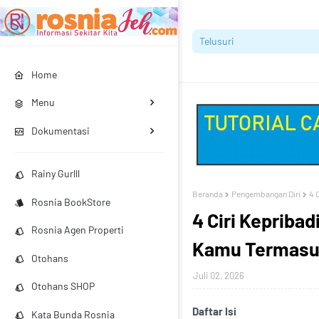
Home
Menu
Dokumentasi
Rainy Gurlll
Beranda
Pengembangan Diri
4 
Rosnia BookStore
4 Ciri Kepriba
Rosnia Agen Properti
Kamu Termasuk
Otohans
Juli 02, 2026
Otohans SHOP
Daftar Isi
Kata Bunda Rosnia