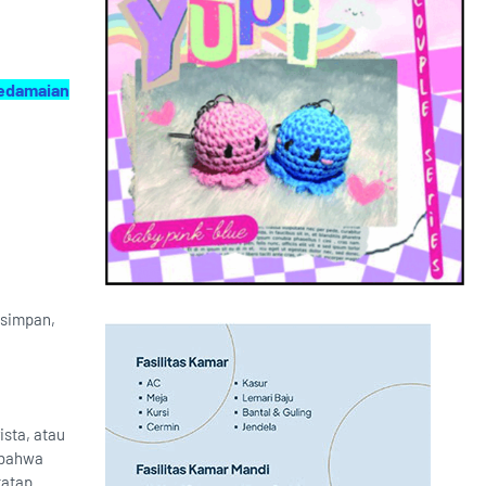
Kedamaian
isimpan,
sta, atau
 bahwa
tatap