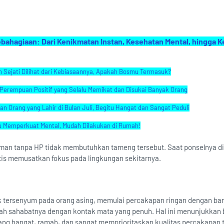
hagiaan: Dari Kenikmatan Instan, Kesehatan Mental, hingga 
 Sejati Dilihat dari Kebiasaannya, Apakah Bosmu Termasuk?
Perempuan Positif yang Selalu Memikat dan Disukai Banyak Orang
ian Orang yang Lahir di Bulan Juli, Begitu Hangat dan Sangat Peduli
u Memperkuat Mental, Mudah Dilakukan di Rumah!
aman tanpa HP tidak membutuhkan tameng tersebut. Saat ponselnya d
is memusatkan fokus pada lingkungan sekitarnya.
 tersenyum pada orang asing, memulai percakapan ringan dengan bari
h sahabatnya dengan kontak mata yang penuh. Hal ini menunjukkan
ang hangat, ramah, dan sangat memprioritaskan kualitas percakapan 