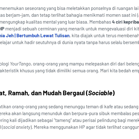
ta menemukan seseorang yang bisa meletakkan ponselnya di ruangan lai
as berjam-jam, dan tetap terlihat bahagia menikmati momen saat ini (
 mengungkap kualitas mental yang luar biasa. Membahas
4 ciri keprib
HP
menjadi sebuah cerminan yang menarik untuk mengevaluasi diri kita
ia Jeh | Bertumbuh Lewat Tulisan
, kita diajak untuk terus membenah
belajar untuk hadir seutuhnya di dunia nyata tanpa harus selalu bersem
ologi
YourTango
, orang-orang yang mampu melepaskan diri dari belen
rakteristik khusus yang tidak dimiliki semua orang. Mari kita bedah emp
at, Ramah, dan Mudah Bergaul (
Sociable
)
kan orang-orang yang sedang menunggu teman di kafe atau sedang 
 mereka akan langsung menunduk dan berpura-pura sibuk membalas pes
ering kali dijadikan sebagai "tameng" atau perisai pelindung bagi mere
 (
social anxiety
). Mereka menggunakan HP agar tidak terlihat canggu