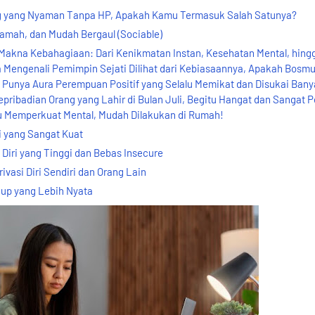
ang yang Nyaman Tanpa HP, Apakah Kamu Termasuk Salah Satunya?
Ramah, dan Mudah Bergaul (Sociable)
akna Kebahagiaan: Dari Kenikmatan Instan, Kesehatan Mental, hing
Mengenali Pemimpin Sejati Dilihat dari Kebiasaannya, Apakah Bosm
unya Aura Perempuan Positif yang Selalu Memikat dan Disukai Bany
epribadian Orang yang Lahir di Bulan Juli, Begitu Hangat dan Sangat P
 Memperkuat Mental, Mudah Dilakukan di Rumah!
i yang Sangat Kuat
Diri yang Tinggi dan Bebas Insecure
ivasi Diri Sendiri dan Orang Lain
dup yang Lebih Nyata