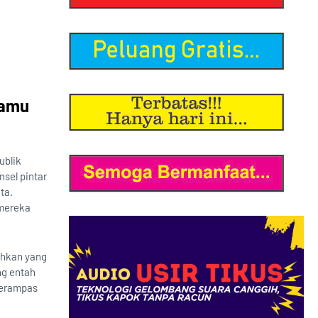
Kamu
ublik
sel pintar
ta.
 mereka
auhkan yang
ng entah
 merampas