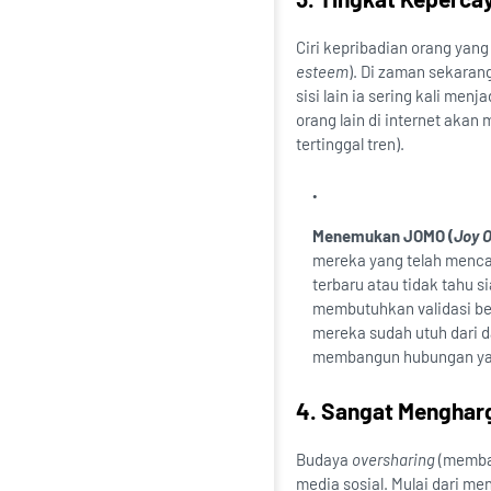
Ciri kepribadian orang yang
esteem
). Di zaman sekarang
sisi lain ia sering kali me
orang lain di internet akan
tertinggal tren).
Menemukan JOMO (
Joy O
mereka yang telah mencap
terbaru atau tidak tahu 
membutuhkan validasi b
mereka sudah utuh dari 
membangun hubungan yang
4. Sangat Mengharga
Budaya
oversharing
(membag
media sosial. Mulai dari m