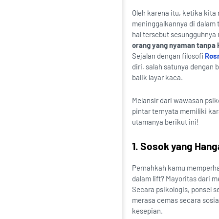
Oleh karena itu, ketika ki
meninggalkannya di dalam t
hal tersebut sesungguhnya
orang yang nyaman tanpa 
Sejalan dengan filosofi
Rosn
diri, salah satunya dengan 
balik layar kaca.
Melansir dari wawasan psik
pintar ternyata memiliki ka
utamanya berikut ini!
1. Sosok yang Hang
Pernahkah kamu memperhati
dalam lift? Mayoritas dari
Secara psikologis, ponsel s
merasa cemas secara sosial
kesepian.