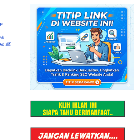
ga
u
ak
eduli5