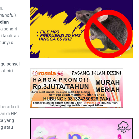
n,
mindful
),
adian
 sendiri.
i kualitas
bunyi di
ggu ponsel
at ciri
berada di
an di HP.
ka yang
ng atau