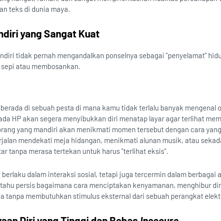
n teks di dunia maya.
ndiri yang Sangat Kuat
diri tidak pernah mengandalkan ponselnya sebagai "penyelamat" hidu
sa sepi atau membosankan.
erada di sebuah pesta di mana kamu tidak terlalu banyak mengenal o
da HP akan segera menyibukkan diri menatap layar agar terlihat memi
rang yang mandiri akan menikmati momen tersebut dengan cara yang
jalan mendekati meja hidangan, menikmati alunan musik, atau sekad
r tanpa merasa tertekan untuk harus "terlihat eksis".
 berlaku dalam interaksi sosial, tetapi juga tercermin dalam berbagai 
tahu persis bagaimana cara menciptakan kenyamanan, menghibur diri 
 tanpa membutuhkan stimulus eksternal dari sebuah perangkat elekt
yaan Diri yang Tinggi dan Bebas
Insecure