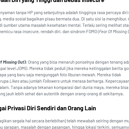
 nyaman tanpa HP yang selanjutnya adalah tingginya rasa percaya diri 
, media sosial bagaikan pisau bermata dua. Di satu sisi ia menghibur,
njadi sumber utama masalah kesehatan mental. Terlalu sering melihat st
 memicu rasa
insecure
, rendah diri, dan sindrom FOMO (
Fear Of Missing 
f Missing Out
):
Orang yang bisa menaruh ponselnya dengan tenang ad
ai level JOMO. Mereka tidak peduli jika mereka ketinggalan berita go
siapa yang baru saja mengunggah foto liburan mewah. Mereka tidak
erupa
Likes
atau jumlah
Followers
untuk merasa berharga. Kepercayaan 
dalam. Tanpa adanya tekanan komparasi dari dunia maya, mereka bisa
 jauh lebih sehat dan autentik dengan orang-orang di sekitarnya.
i Privasi Diri Sendiri dan Orang Lain
ikan segala hal secara berlebihan) telah mewabah seiring dengan m
enu sarapan, masalah dengan pasangan, hingga lokasi terkini, semuany