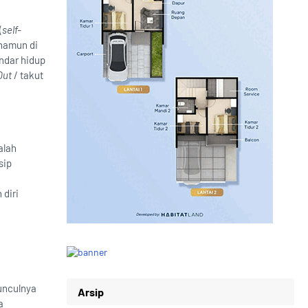
(
self-
 namun di
andar hidup
Out
/ takut
alah
sip
diri
unculnya
Arsip
a