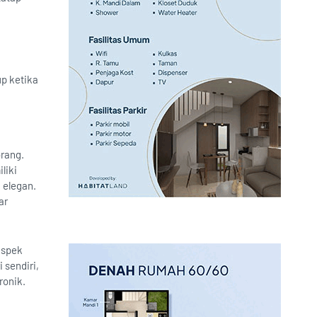
p ketika
rang.
liki
 elegan.
ar
aspek
sendiri,
ronik.