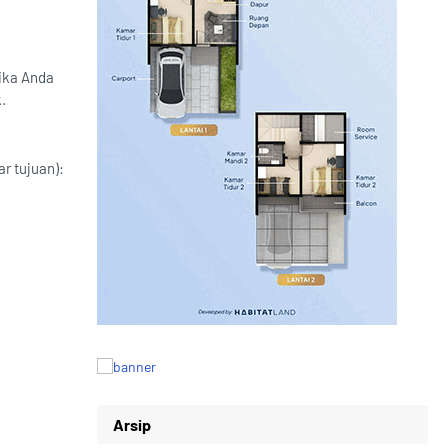
ika Anda
.
r tujuan):
Arsip