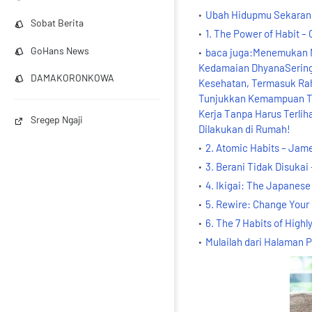
Ubah Hidupmu Sekarang
Sobat Berita
1. The Power of Habit –
GoHans News
baca juga:Menemukan M
Kedamaian DhyanaSering 
DAMAKORONKOWA
Kesehatan, Termasuk Rah
Tunjukkan Kemampuan Ta
Kerja Tanpa Harus Terli
Sregep Ngaji
Dilakukan di Rumah!
2. Atomic Habits – Jame
3. Berani Tidak Disukai
4. Ikigai: The Japanese
5. Rewire: Change Your 
6. The 7 Habits of Highl
Mulailah dari Halaman 