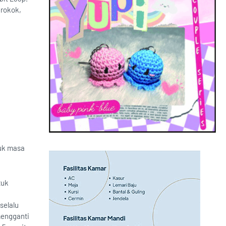
erokok,
tuk masa
tuk
selalu
mengganti