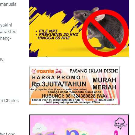
 manusia
eyakini
arakter.
 meng-
au
ri Charles
bit Loop
.