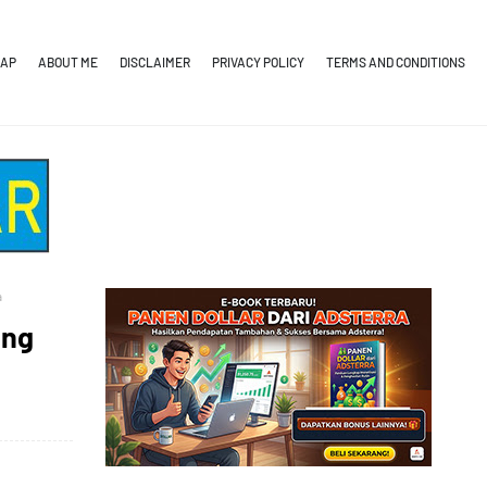
MAP
ABOUT ME
DISCLAIMER
PRIVACY POLICY
TERMS AND CONDITIONS
a
ang