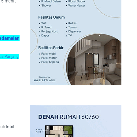
a 5 menit
Kedamaian
ia Panjang
uh lebih