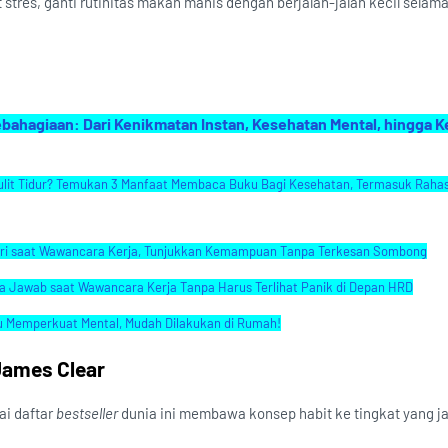
t stres, ganti rutinitas makan manis dengan berjalan-jalan kecil selam
hagiaan: Dari Kenikmatan Instan, Kesehatan Mental, hingga 
Sulit Tidur? Temukan 3 Manfaat Membaca Buku Bagi Kesehatan, Termasuk Rahas
Diri saat Wawancara Kerja, Tunjukkan Kemampuan Tanpa Terkesan Sombong
sa Jawab saat Wawancara Kerja Tanpa Harus Terlihat Panik di Depan HRD
u Memperkuat Mental, Mudah Dilakukan di Rumah!
James Clear
ai daftar
bestseller
dunia ini membawa konsep habit ke tingkat yang ja