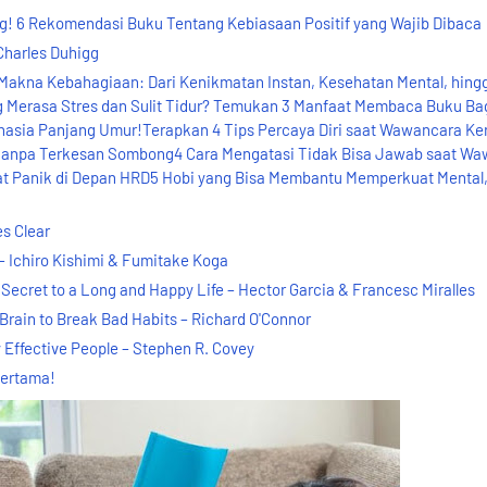
! 6 Rekomendasi Buku Tentang Kebiasaan Positif yang Wajib Dibaca
 Charles Duhigg
akna Kebahagiaan: Dari Kenikmatan Instan, Kesehatan Mental, hing
Merasa Stres dan Sulit Tidur? Temukan 3 Manfaat Membaca Buku Ba
asia Panjang Umur!Terapkan 4 Tips Percaya Diri saat Wawancara Ker
npa Terkesan Sombong4 Cara Mengatasi Tidak Bisa Jawab saat Wa
hat Panik di Depan HRD5 Hobi yang Bisa Membantu Memperkuat Mental
s Clear
 – Ichiro Kishimi & Fumitake Koga
 Secret to a Long and Happy Life – Hector Garcia & Francesc Miralles
Brain to Break Bad Habits – Richard O'Connor
y Effective People – Stephen R. Covey
Pertama!