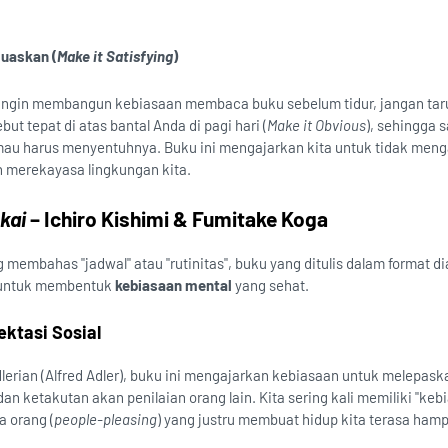
uaskan (
Make it Satisfying
)
ingin membangun kebiasaan membaca buku sebelum tidur, jangan tar
but tepat di atas bantal Anda di pagi hari (
Make it Obvious
), sehingga 
mau harus menyentuhnya. Buku ini mengajarkan kita untuk tidak men
n merekayasa lingkungan kita.
kai
– Ichiro Kishimi & Fumitake Koga
 membahas "jadwal" atau "rutinitas", buku yang ditulis dalam format di
l untuk membentuk
kebiasaan mental
yang sehat.
ktasi Sosial
erian (Alfred Adler), buku ini mengajarkan kebiasaan untuk melepaskan
an ketakutan akan penilaian orang lain. Kita sering kali memiliki "keb
 orang (
people-pleasing
) yang justru membuat hidup kita terasa hamp