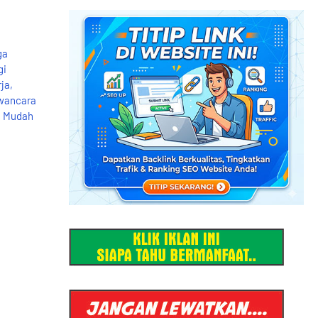
ga
gi
ja,
wancara
, Mudah