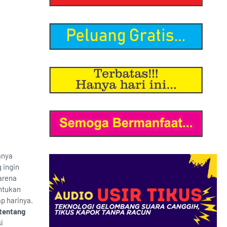
anya
 ingin
karena
entukan
ap harinya.
tentang
i