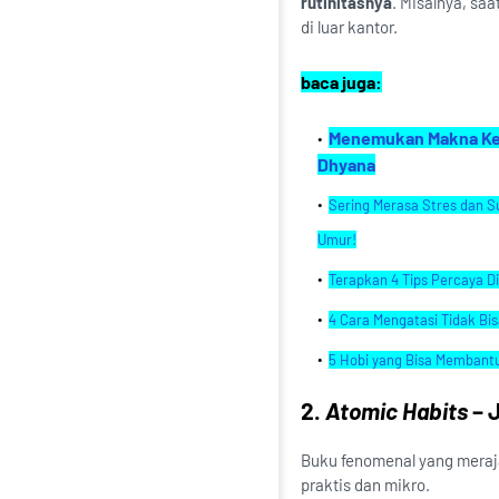
rutinitasnya
. Misalnya, saa
di luar kantor.
baca juga:
Menemukan Makna Keba
Dhyana
Sering Merasa Stres dan 
Umur!
Terapkan 4 Tips Percaya 
4 Cara Mengatasi Tidak Bi
5 Hobi yang Bisa Membant
2.
Atomic Habits
– 
Buku fenomenal yang meraj
praktis dan mikro.