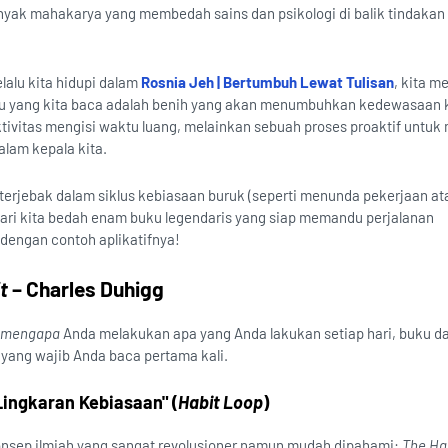
nyak mahakarya yang membedah sains dan psikologi di balik tindakan
elalu kita hidupi dalam
Rosnia Jeh | Bertumbuh Lewat Tulisan
, kita m
u yang kita baca adalah benih yang akan menumbuhkan kedewasaan k
vitas mengisi waktu luang, melainkan sebuah proses proaktif untuk
alam kepala kita.
 terjebak dalam siklus kebiasaan buruk (seperti menunda pekerjaan at
ari kita bedah enam buku legendaris yang siap memandu perjalanan
 dengan contoh aplikatifnya!
t
– Charles Duhigg
mengapa
Anda melakukan apa yang Anda lakukan setiap hari, buku da
i yang wajib Anda baca pertama kali.
ngkaran Kebiasaan" (
Habit Loop
)
sep ilmiah yang sangat revolusioner namun mudah dipahami:
The Ha