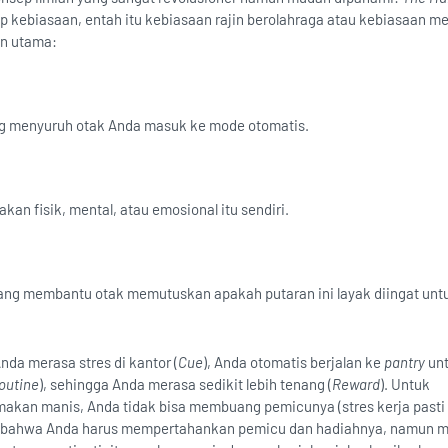
p kebiasaan, entah itu kebiasaan rajin berolahraga atau kebiasaan m
en utama:
ng menyuruh otak Anda masuk ke mode otomatis.
kan fisik, mental, atau emosional itu sendiri.
ang membantu otak memutuskan apakah putaran ini layak diingat un
Anda merasa stres di kantor (
Cue
), Anda otomatis berjalan ke
pantry
un
outine
), sehingga Anda merasa sedikit lebih tenang (
Reward
). Untuk
kan manis, Anda tidak bisa membuang pemicunya (stres kerja pasti 
an bahwa Anda harus mempertahankan pemicu dan hadiahnya, namun 