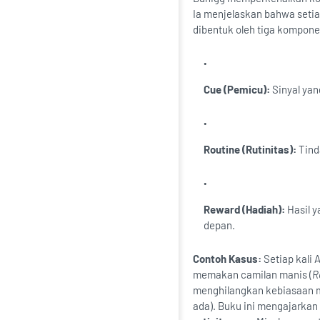
Ia menjelaskan bahwa setia
dibentuk oleh tiga kompon
Cue (Pemicu):
Sinyal ya
Routine (Rutinitas):
Tinda
Reward (Hadiah):
Hasil y
depan.
Contoh Kasus:
Setiap kali 
memakan camilan manis (
R
menghilangkan kebiasaan ma
ada). Buku ini mengajark