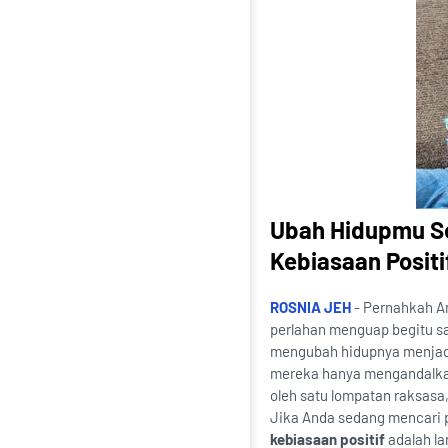
Ubah Hidupmu S
Kebiasaan Positi
ROSNIA JEH
- Pernahkah A
perlahan menguap begitu saj
mengubah hidupnya menjadi l
mereka hanya mengandalkan 
oleh satu lompatan raksasa, 
Jika Anda sedang mencari p
kebiasaan positif
adalah lan