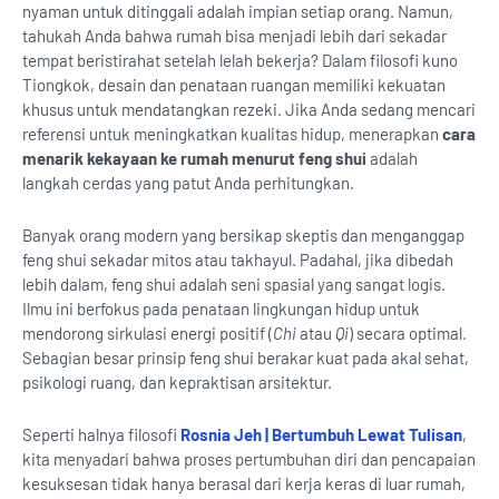
nyaman untuk ditinggali adalah impian setiap orang. Namun,
tahukah Anda bahwa rumah bisa menjadi lebih dari sekadar
tempat beristirahat setelah lelah bekerja? Dalam filosofi kuno
Tiongkok, desain dan penataan ruangan memiliki kekuatan
khusus untuk mendatangkan rezeki. Jika Anda sedang mencari
referensi untuk meningkatkan kualitas hidup, menerapkan
cara
menarik kekayaan ke rumah menurut feng shui
adalah
langkah cerdas yang patut Anda perhitungkan.
Banyak orang modern yang bersikap skeptis dan menganggap
feng shui sekadar mitos atau takhayul. Padahal, jika dibedah
lebih dalam, feng shui adalah seni spasial yang sangat logis.
Ilmu ini berfokus pada penataan lingkungan hidup untuk
mendorong sirkulasi energi positif (
Chi
atau
Qi
) secara optimal.
Sebagian besar prinsip feng shui berakar kuat pada akal sehat,
psikologi ruang, dan kepraktisan arsitektur.
Seperti halnya filosofi
Rosnia Jeh | Bertumbuh Lewat Tulisan
,
kita menyadari bahwa proses pertumbuhan diri dan pencapaian
kesuksesan tidak hanya berasal dari kerja keras di luar rumah,