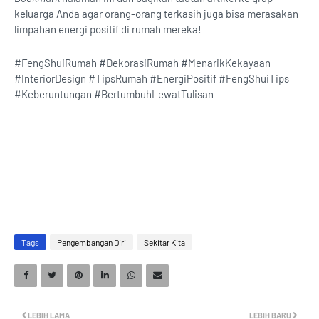
keluarga Anda agar orang-orang terkasih juga bisa merasakan
limpahan energi positif di rumah mereka!
#FengShuiRumah #DekorasiRumah #MenarikKekayaan
#InteriorDesign #TipsRumah #EnergiPositif #FengShuiTips
#Keberuntungan #BertumbuhLewatTulisan
Tags
Pengembangan Diri
Sekitar Kita
LEBIH LAMA
LEBIH BARU