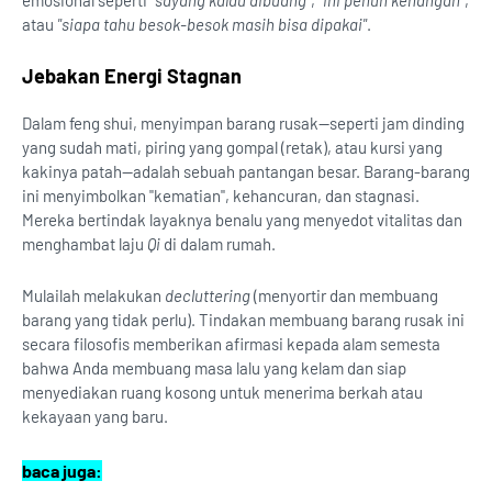
emosional seperti
"sayang kalau dibuang"
,
"ini penuh kenangan"
,
atau
"siapa tahu besok-besok masih bisa dipakai"
.
Jebakan Energi Stagnan
Dalam feng shui, menyimpan barang rusak—seperti jam dinding
yang sudah mati, piring yang gompal (retak), atau kursi yang
kakinya patah—adalah sebuah pantangan besar. Barang-barang
ini menyimbolkan "kematian", kehancuran, dan stagnasi.
Mereka bertindak layaknya benalu yang menyedot vitalitas dan
menghambat laju
Qi
di dalam rumah.
Mulailah melakukan
decluttering
(menyortir dan membuang
barang yang tidak perlu). Tindakan membuang barang rusak ini
secara filosofis memberikan afirmasi kepada alam semesta
bahwa Anda membuang masa lalu yang kelam dan siap
menyediakan ruang kosong untuk menerima berkah atau
kekayaan yang baru.
baca juga: