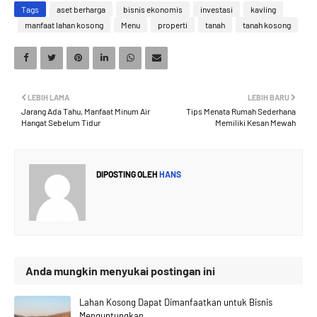
Tags
aset berharga
bisnis ekonomis
investasi
kavling
manfaat lahan kosong
Menu
properti
tanah
tanah kosong
LEBIH LAMA
LEBIH BARU
Jarang Ada Tahu, Manfaat Minum Air
Tips Menata Rumah Sederhana
Hangat Sebelum Tidur
Memiliki Kesan Mewah
DIPOSTING OLEH
HANS
Anda mungkin menyukai postingan ini
Lahan Kosong Dapat Dimanfaatkan untuk Bisnis
Menguntungkan