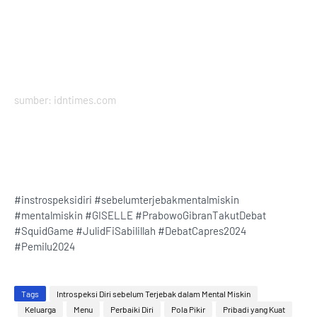
sumber: idntimes.com
#instrospeksidiri #sebelumterjebakmentalmiskin
#mentalmiskin #GISELLE #PrabowoGibranTakutDebat
#SquidGame #JulidFiSabilillah #DebatCapres2024
#Pemilu2024
Tags
Introspeksi Diri sebelum Terjebak dalam Mental Miskin
Keluarga
Menu
Perbaiki Diri
Pola Pikir
Pribadi yang Kuat